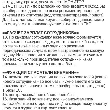
сотруднику, срокам, услугам, есть МОНИТОР
ОТЧЕТНОСТИ - по расписанию производится обход баз
и собираются данные по всем регламентированным
отчетам и их статусам (подготовлен/отправлен/принят).
Для 1с-отчетность планируется собирать данные также
по статусам отправки/получения отчетов по ТКС.
==РАСЧЕТ ЗАРПЛАТ СОТРУДНИКОВ==
13. По каждому сотруднику ежемесячно формируется
отчет: кол-во созданных документов во всех базах, кол-
во закрытых/не закрытых задач по разовым/
периодическим услугам, время затраченное на каждую
задачу. На основании этих данных вы можете судить о
том насколько производителен сотрудник и какая
премиальная часть у него должна быть.
==ФУНКЦИИ СПАСАТЕЛИ ВРЕМЕНИ==
14. возможность заведения новых пользователей (взяли
нового сотрудника - во все базы нужно внести его как
пользователя, иначе потом не разберешь кто что делал)
в базы 1С.
15. централизованное обновление баз
16. база знаний по клиенту, все ньюансы/заметки/
записки/контакты сторонних лиц/ по конкретному клиенту
ведутся в журнале в карточке клиента.