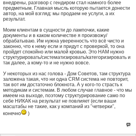
внедрены, разговор с гендиром стал намного более
предметным. Главная мысль которую пытается донести
автор, на мой взгляд: мы продаем не услуги, а их
результат.
Моим клиентам в сущности до лампочки, какие
документы и в каком количестве я произвожу/
обрабатываю. Им нужна уверенность что всё чисто и
законно, что к нему если и придут с проверкой, то она
пройдет спокойно или малой кровью. Это НАМ нужно
структурировать/систематизировать/категоризировать и
так далее, а кому-то и не нужно вовсе.
У некоторых из нас голова - Дом Советов, там структура
заложена такая, что ни одна CRM система не повторит,
так вот им достаточно блокнота. А у кого-то страсть к
методикам и системам. В любом случае главное - что мы
имеем на выходе, поэтому структурирование само по
себе НИКАК на результат не повлияет (если ваши
масштабы не такие, как у компаний из "четверки",
конечно
)