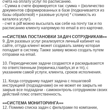
счета на оплату услуг по расписанию.
- Сумма в счете формируется так: сумма = ((количество
документов сформированных в базе (подкачивается из
базы обработкой) + разовые услуги) * стоимость из
каталога услуг).
- счет в pdf можно высылать как себе на почту так и по
расписанию клиенту напрямую по email в его карточке.
==СИСТЕМА ПОСТАНОВКИ ЗАДАЧ СОТРУДНИКАМ==
9. Для разовых услуг реализуется личный кабинет на
сайте, оттуда клиент может создавать заявку которая
попадает в систему. Также заявку можно создать путем
отправки на email.
10. Периодические задачи создаются и раскидываются
по ответственным (первичка,главбух,зп и тп), с
указанием самой услуги, клиента, сроков исполнения.
11. Когда сотруднику падает задача с пошаговой
инструкцией (подзадачами) он не может ее закрыть не
закрыв все подзадачи - самоконтроль сотрудником своих
действий плюс ответственность.
==СИСТЕМА МОНИТОРИНГА==
12. Помимо списка задач с фильтрами по компании,