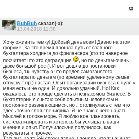
BuhBuh
сказал(-а):
13.04.2018
11:30
Хочу оживить темку! Добрый день всем! Давно на этом
форуме. За это время прошла путь от главного
бухгалтера холдинга до фрилансера (кто то наверное
посчитает что это деградация
, но по деньгам-очень
даже большой рост). И вот дошла до постановки
бизнеса, т.к. чувствую что предел самозанятого
бухгалтера по деньгам (по времени уделенному семье,
отпуску т пр.) настал. Опыт организации бизнеса с нуля у
меня есть и не один. И довольно удачный. Но! Как
оказалось, это проще сделать в незнакомом бизнесе. В
бухгалтерии я считаю себя опытным человеком и
постоянно развивающимся, но .. столкнулась с тем что
здесь точно своя специфика. Я не знаю с чего начать.
Мыслей в голове море. Я люблю все планировать,
систематизировать и хотелось бы услышать ваши
мнения и опыт. Получилось/не получилось, как
результаты и прочее.
Татьяна, за тобой слежу давно и поняла, что ты вышла