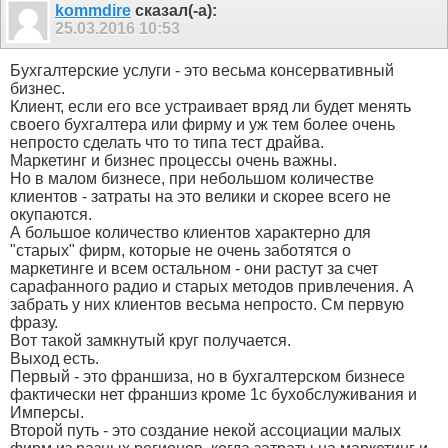
kommdire
сказал(-а):
25.03.2016
10:53
Бухгалтерские услуги - это весьма консервативный
бизнес.
Клиент, если его все устраивает вряд ли будет менять
своего бухгалтера или фирму и уж тем более очень
непросто сделать что то типа тест драйва.
Маркетинг и бизнес процессы очень важны.
Но в малом бизнесе, при небольшом количестве
клиентов - затраты на это велики и скорее всего не
окупаются.
А большое количество клиентов характерно для
"старых" фирм, которые не очень заботятся о
маркетинге и всем остальном - они растут за счет
сарафанного радио и старых методов привлечения. А
забрать у них клиентов весьма непросто. См первую
фразу.
Вот такой замкнутый круг получается.
Выход есть.
Первый - это франшиза, но в бухгалтерском бизнесе
фактически нет франшиз кроме 1с бухобслуживания и
Имперсы.
Второй путь - это создание некой ассоциации малых