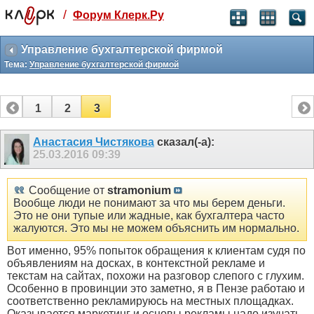
/
Форум Клерк.Ру
Святые угодники, Клерк без рекламы
прекрасен:)
Управление бухгалтерской фирмой
Тема:
Управление бухгалтерской фирмой
месяц
99
₽
3 месяца
1
2
3
259
₽
-10%
полгода
Анастасия Чистякова
сказал(-а):
25.03.2016
09:39
499
₽
-15%
Отмена
Оплатить
Сообщение от
stramonium
Вообще люди не понимают за что мы берем деньги.
Это не они тупые или жадные, как бухгалтера часто
жалуются. Это мы не можем объяснить им нормально.
Вот именно, 95% попыток обращения к клиентам судя по
объявлениям на досках, в контекстной рекламе и
текстам на сайтах, похожи на разговор слепого с глухим.
Особенно в провинции это заметно, я в Пензе работаю и
соответственно рекламируюсь на местных площадках.
Оказывается маркетинг и основы рекламы надо изучать