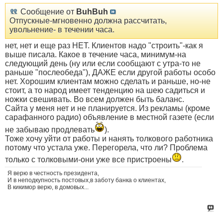
Сообщение от
BuhBuh
Отпускные-мгновенно должна рассчитать,
увольнение- в течении часа.
нет, нет и еще раз НЕТ. Клиентов надо "строить"-как я
выше писала. Какое в течение часа, минимум-на
следующий день (ну или если сообщают с утра-то не
раньше "послеобеда"), ДАЖЕ если другой работы особо
нет. Хорошим клиентам можно сделать и раньше, но-не
стоит, а то народ имеет тенденцию на шею садиться и
ножки свешивать. Во всем должен быть баланс.
Сайта у меня нет и не планируется. Из рекламы (кроме
сарафанного радио) объявление в местной газете (если
не забываю продлевать
).
Тоже хочу уйти от работы и нанять толкового работника
потому что устала уже. Перегорела, что ли? Проблема
только с толковыми-они уже все пристроены
.
Я верю в честность президента,
И в неподкупность постовых,в заботу банка о клиентах,
В кикимор верю, в домовых...