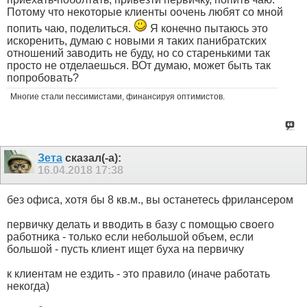
Потому что некоторые клиенты оочень любят со мной
попить чаю, поделиться.
Я конечно пытаюсь это
искоренить, думаю с новыми я таких панибратских
отношений заводить не буду, но со старенькими так
просто не отделаешься. ВОт думаю, может быть так
попробовать?
Многие стали пессимистами, финансируя оптимистов.
Зета
сказал(-а):
16.04.2018
17:38
без офиса, хотя бы 8 кв.м., вы останетесь фрилансером
первичку делать и вводить в базу с помощью своего
работника - только если небольшой объем, если
большой - пусть клиент ищет буха на первичку
к клиентам не ездить - это правило (иначе работать
некогда)