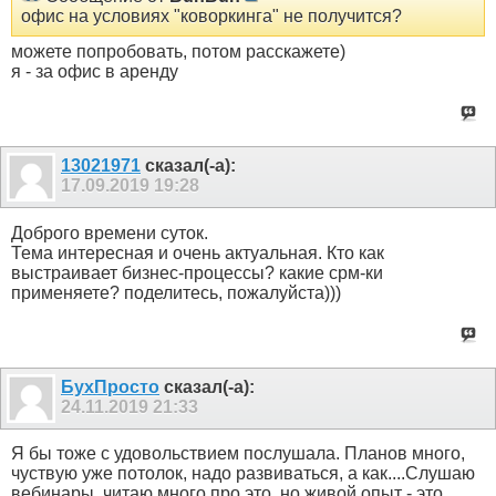
офис на условиях "коворкинга" не получится?
можете попробовать, потом расскажете)
я - за офис в аренду
13021971
сказал(-а):
17.09.2019
19:28
Доброго времени суток.
Тема интересная и очень актуальная. Кто как
выстраивает бизнес-процессы? какие срм-ки
применяете? поделитесь, пожалуйста)))
БухПросто
сказал(-а):
24.11.2019
21:33
Я бы тоже с удовольствием послушала. Планов много,
чуствую уже потолок, надо развиваться, а как....Слушаю
вебинары, читаю много про это, но живой опыт - это