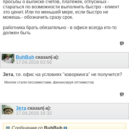
просьбы о выписке счетов, платежек, отпускных -
стараться по возможности выполнить быстро - клиент
это ценит. Или по меньшей мере, если быстро не
можешь - обозначить сразу срок.
работника брать обязательно - в офисе всегда кто-то
должен быть
BuhBuh
сказал(-а):
17.04.2018
03:56
Зета
, т.е. офис на условиях "коворкинга" не получится?
Многие стали пессимистами, финансируя оптимистов.
Зета
сказал(-а):
17.04.2018
16:32
Сообщение от
BuhBuh