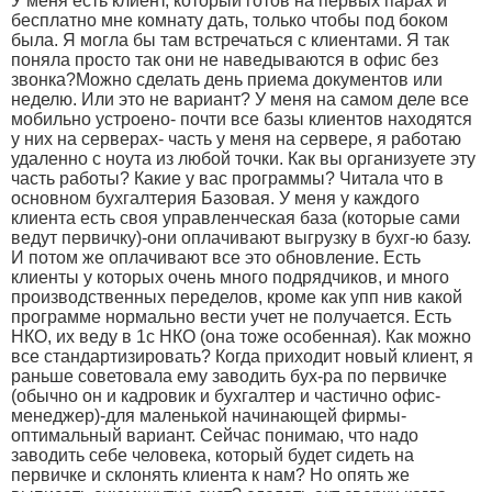
У меня есть клиент, который готов на первых парах и
бесплатно мне комнату дать, только чтобы под боком
была. Я могла бы там встречаться с клиентами. Я так
поняла просто так они не наведываются в офис без
звонка?Можно сделать день приема документов или
неделю. Или это не вариант? У меня на самом деле все
мобильно устроено- почти все базы клиентов находятся
у них на серверах- часть у меня на сервере, я работаю
удаленно с ноута из любой точки. Как вы организуете эту
часть работы? Какие у вас программы? Читала что в
основном бухгалтерия Базовая. У меня у каждого
клиента есть своя управленческая база (которые сами
ведут первичку)-они оплачивают выгрузку в бухг-ю базу.
И потом же оплачивают все это обновление. Есть
клиенты у которых очень много подрядчиков, и много
производственных переделов, кроме как упп нив какой
программе нормально вести учет не получается. Есть
НКО, их веду в 1с НКО (она тоже особенная). Как можно
все стандартизировать? Когда приходит новый клиент, я
раньше советовала ему заводить бух-ра по первичке
(обычно он и кадровик и бухгалтер и частично офис-
менеджер)-для маленькой начинающей фирмы-
оптимальный вариант. Сейчас понимаю, что надо
заводить себе человека, который будет сидеть на
первичке и склонять клиента к нам? Но опять же