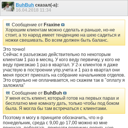
BuhBuh
сказал(-а):
16.04.2018
11:34
Сообщение от
Fraxine
Хорошим клиентам можно сделать и раньше, но-не
стоит, а то народ имеет тенденцию на шею садиться и
ножки свешивать. Во всем должен быть баланс.
Это точно!
Сейчас я разъезжаю действительно по некоторым
клиентам 1 раз в месяц. У кого веду первичку, у кого не
веду приезжаю 1 раз в квартал. У 2-х клиентов я даже
участвую в построении упр.учета и 1 раз в квартал они
меня просят приехать на собрание начальников отделов.
Это отдельно не оплачивается, но скажем так в "оплату я
заложила"
Сообщение от
BuhBuh
У меня есть клиент, который готов на первых парах и
бесплатно мне комнату дать, только чтобы под боком
была. Я могла бы там встречаться с клиентами.
Поэтому я могу в принципе обозначить, что н-р
понедельник, среда с 9,00 до 17,00 можно ко мне
приехать-поболтать, привезти первичку, попить чаю.