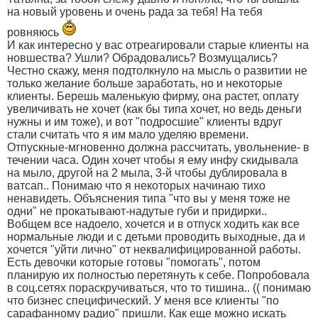
на новый уровень и очень рада за тебя! На тебя
ровняюсь
И как интересно у вас отреагировали старые клиенты на
новшества? Ушли? Обрадовались? Возмущались?
Честно скажу, меня подтолкнуло на мысль о развитии не
только желание больше заработать, но и некоторые
клиенты. Берешь маленькую фирму, она растет, оплату
увеличивать не хочет (как бы типа хочет, но ведь деньги
нужны и им тоже), и вот "подросшие" клиенты вдруг
стали считать что я им мало уделяю времени.
Отпускные-мгновенно должна рассчитать, увольнение- в
течении часа. Один хочет чтобы я ему инфу скидывала
на мыло, другой на 2 мыла, 3-й чтобы дублировала в
ватсап.. Понимаю что я некоторых начинаю тихо
ненавидеть. Объяснения типа "что вы у меня тоже не
одни" не прокатывают-надутые губи и придирки..
Вобщем все надоело, хочется и в отпуск ходить как все
нормальные люди и с детьми проводить выходные, да и
хочется "уйти лично" от неквалифицированной работы.
Есть девочки которые готовы "помогать", потом
планирую их полностью перетянуть к себе. Попробовала
в соц.сетях пораскручиваться, что то тишина.. (( понимаю
что бизнес специфический. У меня все клиенты "по
сарафанному радио" пришли. Как еще можно искать