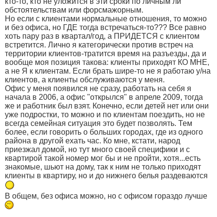
кто-то, кто не уложится в эти сроки по личным ли
обстоятельствам или форсмажорным.
Но если с клиентами нормальные отношения, то можно
и без офиса, но ГДЕ тогда встречаться-то??? Все равно
хоть пару раз в квартал/год, а ПРИДЕТСЯ с клиентом
встретится. Лично я категорически против встреч на
территории клиентов-тратится время на разъезды, да и
вообще моя позиция такова: клиенты приходят КО МНЕ,
а не Я к клиентам. Если брать шире-то не я работаю у/на
клиентов, а клиенты обслуживаются у меня.
Офис у меня появился не сразу, работать на себя я
начала в 2006, а офис "открылся" в апреле 2009, тогда
же и работник был взят. Конечно, если детей нет или они
уже подростки, то можно и по клиентам поездить, но не
всегда семейная ситуация это будет позволять. Тем
более, если говорить о больших городах, где из одного
района в другой ехать час. Ко мне, кстати, народ
приезжал домой, но тут много своей специфики и с
квартирой такой номер мог бы и не пройти, хотя...есть
знакомые, шьют на дому, так к ним не только приходят
клиенты в квартиру, но и до нижнего белья раздеваются
В общем, без офиса можно, но с офисом гораздо лучше