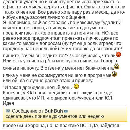
делается удаленно и клиенту нет смысла приезжать в
офис, то и смысла держать офис нет. Однако, а много ли
таких клиентов. Все равно хоть пару раз в месяц, да кто-
нибудь ведь захочет личного общения.
Я, например, сейчас стараюсь по максимуму "удалить"
клиентов-не звоню, а пишу, какие-то документы
предпочитаю так же отправить на почту и т.п. НО, все
равно народ предпочитает приезжать лично, даже по
каким-то мелким вопросам (ну тут еще роль играет, что
городок у нас небольшой). Я им говорю-да вы звоните/
пишите, зачем вы ездите-то??? Соскучились, что ли
Или есть у клиента р/с и мне нужна выписка. Говорю-
скиньте на почту. В ответ-а у меня нет банк-клиента
или-а у меня не формируется ничего в программе
или-ой, да я лучше распечатаю и привезу.
"И такая дребедень целый день"
Конечно, у ЮЛ своя специфика, но...люди-то везде
одинаковы, что ИП, что директоры/учредители ЮЛ.
Идея
Сообщение от
BuhBuh
сделать день приема документов или неделю
вроде бы и хороша, но на практике ВСЕГДА найдется