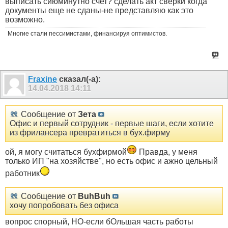
выписать сиюминутно счет? сделать акт сверки когда
документы еще не сданы-не представляю как это
возможно.
Многие стали пессимистами, финансируя оптимистов.
Fraxine
сказал(-а):
14.04.2018
14:11
Сообщение от
Зета
Офис и первый сотрудник - первые шаги, если хотите
из фрилансера превратиться в бух.фирму
ой, я могу считаться бухфирмой
Правда, у меня
только ИП "на хозяйстве", но есть офис и ажно цельный
работник
Сообщение от
BuhBuh
хочу попробовать без офиса
вопрос спорный, НО-если бОльшая часть работы