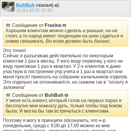
BuhBuh
сказал(-а):
16.04.2018
11:34
Сообщение от
Fraxine
Хорошим клиентам можно сделать и раньше, но-не
стоит, а то народ имеет тенденцию на шею садиться и
ножки свешивать. Во всем должен быть баланс.
Это точно!
Сейчас я разъезжаю действительно по некоторым
клиентам 1 раз в месяц. У кого веду первичку, у кого не
веду приезжаю 1 раз в квартал. У 2-х клиентов я даже
участвую в построении упр.учета и 1 раз в квартал они
меня просят приехать на собрание начальников отделов.
Это отдельно не оплачивается, но скажем так в "оплату я
заложила"
Сообщение от
BuhBuh
У меня есть клиент, который готов на первых парах и
бесплатно мне комнату дать, только чтобы под боком
была. Я могла бы там встречаться с клиентами.
Поэтому я могу в принципе обозначить, что н-р
понедельник, среда с 9,00 до 17,00 можно ко мне
приехать-поболтать, привезти первичку, попить чаю.