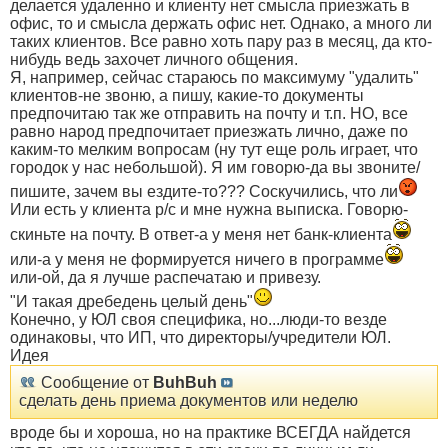
делается удаленно и клиенту нет смысла приезжать в
офис, то и смысла держать офис нет. Однако, а много ли
таких клиентов. Все равно хоть пару раз в месяц, да кто-
нибудь ведь захочет личного общения.
Я, например, сейчас стараюсь по максимуму "удалить"
клиентов-не звоню, а пишу, какие-то документы
предпочитаю так же отправить на почту и т.п. НО, все
равно народ предпочитает приезжать лично, даже по
каким-то мелким вопросам (ну тут еще роль играет, что
городок у нас небольшой). Я им говорю-да вы звоните/
пишите, зачем вы ездите-то??? Соскучились, что ли
Или есть у клиента р/с и мне нужна выписка. Говорю-
скиньте на почту. В ответ-а у меня нет банк-клиента
или-а у меня не формируется ничего в программе
или-ой, да я лучше распечатаю и привезу.
"И такая дребедень целый день"
Конечно, у ЮЛ своя специфика, но...люди-то везде
одинаковы, что ИП, что директоры/учредители ЮЛ.
Идея
Сообщение от
BuhBuh
сделать день приема документов или неделю
вроде бы и хороша, но на практике ВСЕГДА найдется