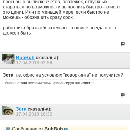
просьбы о выписке счетов, платежек, отпускных -
стараться по возможности выполнить быстро - клиент
это ценит. Или по меньшей мере, если быстро не
можешь - обозначить сразу срок.
работника брать обязательно - в офисе всегда кто-то
должен быть
BuhBuh
сказал(-а):
17.04.2018
03:56
Зета
, т.е. офис на условиях "коворкинга" не получится?
Многие стали пессимистами, финансируя оптимистов.
Зета
сказал(-а):
17.04.2018
16:32
Сообщение от
BuhBuh