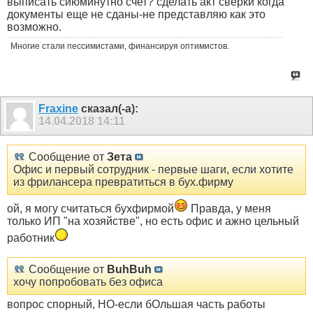
выписать сиюминутно счет? сделать акт сверки когда
документы еще не сданы-не представляю как это
возможно.
Многие стали пессимистами, финансируя оптимистов.
Fraxine
сказал(-а):
14.04.2018
14:11
Сообщение от
Зета
Офис и первый сотрудник - первые шаги, если хотите
из фрилансера превратиться в бух.фирму
ой, я могу считаться бухфирмой
Правда, у меня
только ИП "на хозяйстве", но есть офис и ажно цельный
работник
Сообщение от
BuhBuh
хочу попробовать без офиса
вопрос спорный, НО-если бОльшая часть работы