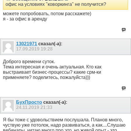
офис на условиях "коворкинга" не получится?
можете попробовать, потом расскажете)
я - за офис в аренду
13021971
сказал(-а):
17.09.2019
19:28
Доброго времени суток.
Тема интересная и очень актуальная. Кто как
выстраивает бизнес-процессы? какие срм-ки
применяете? поделитесь, пожалуйста)))
БухПросто
сказал(-а):
24.11.2019
21:33
Я бы тоже с удовольствием послушала. Планов много,
чуствую уже потолок, надо развиваться, а как....Слушаю
вебинары, читаю много про это, но живой опыт - это