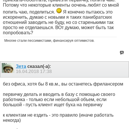
Потому что некоторые клиенты оочень любят со мной
попить чаю, поделиться.
Я конечно пытаюсь это
искоренить, думаю с новыми я таких панибратских
отношений заводить не буду, но со старенькими так
просто не отделаешься. ВОт думаю, может быть так
попробовать?
Многие стали пессимистами, финансируя оптимистов.
Зета
сказал(-а):
16.04.2018
17:38
без офиса, хотя бы 8 кв.м., вы останетесь фрилансером
первичку делать и вводить в базу с помощью своего
работника - только если небольшой объем, если
большой - пусть клиент ищет буха на первичку
к клиентам не ездить - это правило (иначе работать
некогда)