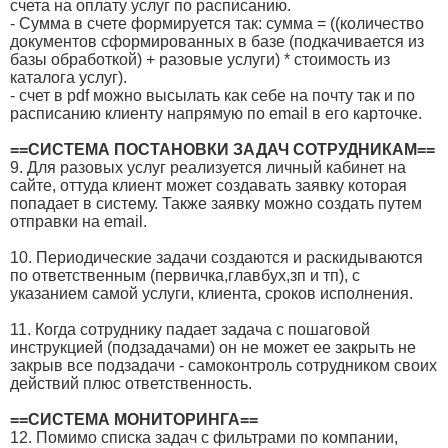
счета на оплату услуг по расписанию.
- Сумма в счете формируется так: сумма = ((количество
документов сформированных в базе (подкачивается из
базы обработкой) + разовые услуги) * стоимость из
каталога услуг).
- счет в pdf можно высылать как себе на почту так и по
расписанию клиенту напрямую по email в его карточке.
==СИСТЕМА ПОСТАНОВКИ ЗАДАЧ СОТРУДНИКАМ==
9. Для разовых услуг реализуется личный кабинет на
сайте, оттуда клиент может создавать заявку которая
попадает в систему. Также заявку можно создать путем
отправки на email.
10. Периодические задачи создаются и раскидываются
по ответственным (первичка,главбух,зп и тп), с
указанием самой услуги, клиента, сроков исполнения.
11. Когда сотруднику падает задача с пошаговой
инструкцией (подзадачами) он не может ее закрыть не
закрыв все подзадачи - самоконтроль сотрудником своих
действий плюс ответственность.
==СИСТЕМА МОНИТОРИНГА==
12. Помимо списка задач с фильтрами по компании,