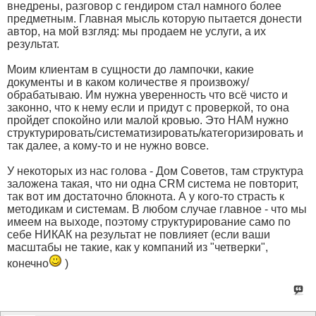
внедрены, разговор с гендиром стал намного более
предметным. Главная мысль которую пытается донести
автор, на мой взгляд: мы продаем не услуги, а их
результат.
Моим клиентам в сущности до лампочки, какие
документы и в каком количестве я произвожу/
обрабатываю. Им нужна уверенность что всё чисто и
законно, что к нему если и придут с проверкой, то она
пройдет спокойно или малой кровью. Это НАМ нужно
структурировать/систематизировать/категоризировать и
так далее, а кому-то и не нужно вовсе.
У некоторых из нас голова - Дом Советов, там структура
заложена такая, что ни одна CRM система не повторит,
так вот им достаточно блокнота. А у кого-то страсть к
методикам и системам. В любом случае главное - что мы
имеем на выходе, поэтому структурирование само по
себе НИКАК на результат не повлияет (если ваши
масштабы не такие, как у компаний из "четверки",
конечно
)