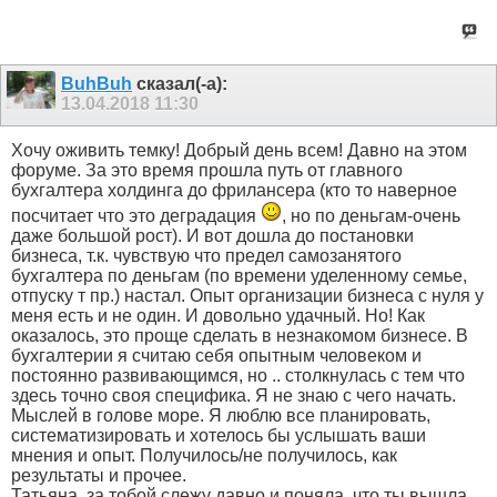
BuhBuh
сказал(-а):
13.04.2018
11:30
Хочу оживить темку! Добрый день всем! Давно на этом
форуме. За это время прошла путь от главного
бухгалтера холдинга до фрилансера (кто то наверное
посчитает что это деградация
, но по деньгам-очень
даже большой рост). И вот дошла до постановки
бизнеса, т.к. чувствую что предел самозанятого
бухгалтера по деньгам (по времени уделенному семье,
отпуску т пр.) настал. Опыт организации бизнеса с нуля у
меня есть и не один. И довольно удачный. Но! Как
оказалось, это проще сделать в незнакомом бизнесе. В
бухгалтерии я считаю себя опытным человеком и
постоянно развивающимся, но .. столкнулась с тем что
здесь точно своя специфика. Я не знаю с чего начать.
Мыслей в голове море. Я люблю все планировать,
систематизировать и хотелось бы услышать ваши
мнения и опыт. Получилось/не получилось, как
результаты и прочее.
Татьяна, за тобой слежу давно и поняла, что ты вышла