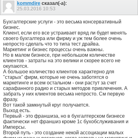
kommdire
сказал(-а):
25.03.2016
10:53
Бухгалтерские услуги - это весьма консервативный
бизнес.
Клиент, если его все устраивает вряд ли будет менять
своего бухгалтера или фирму и уж тем более очень
непросто сделать что то типа тест драйва.
Маркетинг и бизнес процессы очень важны.
Но в малом бизнесе, при небольшом количестве
клиентов - затраты на это велики и скорее всего не
окупаются.
А большое количество клиентов характерно для
"старых" фирм, которые не очень заботятся о
маркетинге и всем остальном - они растут за счет
сарафанного радио и старых методов привлечения. А
забрать у них клиентов весьма непросто. См первую
фразу.
Вот такой замкнутый круг получается.
Выход есть.
Первый - это франшиза, но в бухгалтерском бизнесе
фактически нет франшиз кроме 1с бухобслуживания и
Имперсы.
Второй путь - это создание некой ассоциации малых