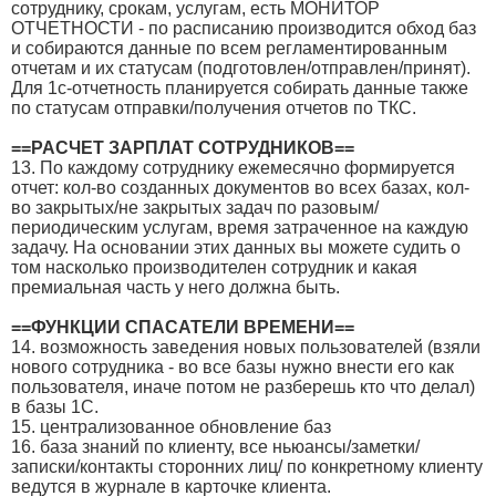
сотруднику, срокам, услугам, есть МОНИТОР
ОТЧЕТНОСТИ - по расписанию производится обход баз
и собираются данные по всем регламентированным
отчетам и их статусам (подготовлен/отправлен/принят).
Для 1с-отчетность планируется собирать данные также
по статусам отправки/получения отчетов по ТКС.
==РАСЧЕТ ЗАРПЛАТ СОТРУДНИКОВ==
13. По каждому сотруднику ежемесячно формируется
отчет: кол-во созданных документов во всех базах, кол-
во закрытых/не закрытых задач по разовым/
периодическим услугам, время затраченное на каждую
задачу. На основании этих данных вы можете судить о
том насколько производителен сотрудник и какая
премиальная часть у него должна быть.
==ФУНКЦИИ СПАСАТЕЛИ ВРЕМЕНИ==
14. возможность заведения новых пользователей (взяли
нового сотрудника - во все базы нужно внести его как
пользователя, иначе потом не разберешь кто что делал)
в базы 1С.
15. централизованное обновление баз
16. база знаний по клиенту, все ньюансы/заметки/
записки/контакты сторонних лиц/ по конкретному клиенту
ведутся в журнале в карточке клиента.