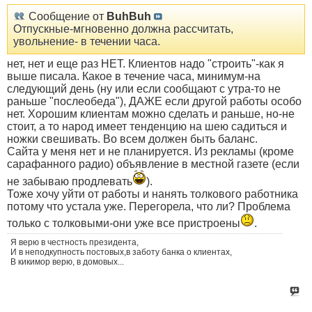
Сообщение от
BuhBuh
Отпускные-мгновенно должна рассчитать,
увольнение- в течении часа.
нет, нет и еще раз НЕТ. Клиентов надо "строить"-как я
выше писала. Какое в течение часа, минимум-на
следующий день (ну или если сообщают с утра-то не
раньше "послеобеда"), ДАЖЕ если другой работы особо
нет. Хорошим клиентам можно сделать и раньше, но-не
стоит, а то народ имеет тенденцию на шею садиться и
ножки свешивать. Во всем должен быть баланс.
Сайта у меня нет и не планируется. Из рекламы (кроме
сарафанного радио) объявление в местной газете (если
не забываю продлевать
).
Тоже хочу уйти от работы и нанять толкового работника
потому что устала уже. Перегорела, что ли? Проблема
только с толковыми-они уже все пристроены
.
Я верю в честность президента,
И в неподкупность постовых,в заботу банка о клиентах,
В кикимор верю, в домовых...