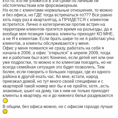
кто-то, кто не уложится в эти сроки по личным ли
обстоятельствам или форсмажорным.
Но если с клиентами нормальные отношения, то можно
и без офиса, но ГДЕ тогда встречаться-то??? Все равно
хоть пару раз в квартал/год, а ПРИДЕТСЯ с клиентом
встретится. Лично я категорически против встреч на
территории клиентов-тратится время на разъезды, да и
вообще моя позиция такова: клиенты приходят КО МНЕ,
а не Я к клиентам. Если брать шире-то не я работаю у/на
клиентов, а клиенты обслуживаются у меня.
Офис у меня появился не сразу, работать на себя я
начала в 2006, а офис "открылся" в апреле 2009, тогда
же и работник был взят. Конечно, если детей нет или они
уже подростки, то можно и по клиентам поездить, но не
всегда семейная ситуация это будет позволять. Тем
более, если говорить о больших городах, где из одного
района в другой ехать час. Ко мне, кстати, народ
приезжал домой, но тут много своей специфики и с
квартирой такой номер мог бы и не пройти, хотя...есть
знакомые, шьют на дому, так к ним не только приходят
клиенты в квартиру, но и до нижнего белья раздеваются
В общем, без офиса можно, но с офисом гораздо лучше