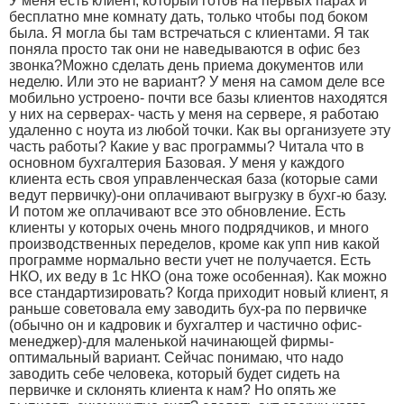
У меня есть клиент, который готов на первых парах и
бесплатно мне комнату дать, только чтобы под боком
была. Я могла бы там встречаться с клиентами. Я так
поняла просто так они не наведываются в офис без
звонка?Можно сделать день приема документов или
неделю. Или это не вариант? У меня на самом деле все
мобильно устроено- почти все базы клиентов находятся
у них на серверах- часть у меня на сервере, я работаю
удаленно с ноута из любой точки. Как вы организуете эту
часть работы? Какие у вас программы? Читала что в
основном бухгалтерия Базовая. У меня у каждого
клиента есть своя управленческая база (которые сами
ведут первичку)-они оплачивают выгрузку в бухг-ю базу.
И потом же оплачивают все это обновление. Есть
клиенты у которых очень много подрядчиков, и много
производственных переделов, кроме как упп нив какой
программе нормально вести учет не получается. Есть
НКО, их веду в 1с НКО (она тоже особенная). Как можно
все стандартизировать? Когда приходит новый клиент, я
раньше советовала ему заводить бух-ра по первичке
(обычно он и кадровик и бухгалтер и частично офис-
менеджер)-для маленькой начинающей фирмы-
оптимальный вариант. Сейчас понимаю, что надо
заводить себе человека, который будет сидеть на
первичке и склонять клиента к нам? Но опять же