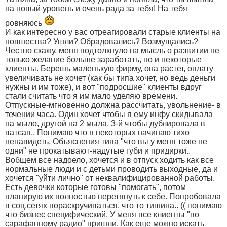
на новый уровень и очень рада за тебя! На тебя
ровняюсь
И как интересно у вас отреагировали старые клиенты на
новшества? Ушли? Обрадовались? Возмущались?
Честно скажу, меня подтолкнуло на мысль о развитии не
только желание больше заработать, но и некоторые
клиенты. Берешь маленькую фирму, она растет, оплату
увеличивать не хочет (как бы типа хочет, но ведь деньги
нужны и им тоже), и вот "подросшие" клиенты вдруг
стали считать что я им мало уделяю времени.
Отпускные-мгновенно должна рассчитать, увольнение- в
течении часа. Один хочет чтобы я ему инфу скидывала
на мыло, другой на 2 мыла, 3-й чтобы дублировала в
ватсап.. Понимаю что я некоторых начинаю тихо
ненавидеть. Объяснения типа "что вы у меня тоже не
одни" не прокатывают-надутые губи и придирки..
Вобщем все надоело, хочется и в отпуск ходить как все
нормальные люди и с детьми проводить выходные, да и
хочется "уйти лично" от неквалифицированной работы.
Есть девочки которые готовы "помогать", потом
планирую их полностью перетянуть к себе. Попробовала
в соц.сетях пораскручиваться, что то тишина.. (( понимаю
что бизнес специфический. У меня все клиенты "по
сарафанному радио" пришли. Как еще можно искать