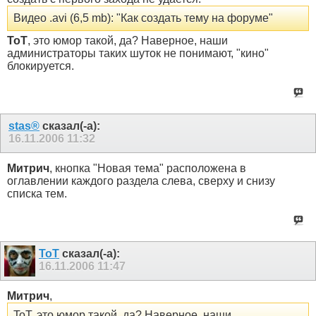
Видео .avi (6,5 mb): "Как создать тему на форуме"
ToT
, это юмор такой, да? Наверное, наши
администраторы таких шуток не понимают, "кино"
блокируется.
stas®
сказал(-а):
16.11.2006
11:32
Митрич
, кнопка "Новая тема" расположена в
оглавлении каждого раздела слева, сверху и снизу
списка тем.
ToT
сказал(-а):
16.11.2006
11:47
Митрич
,
ToT, это юмор такой, да? Наверное, наши