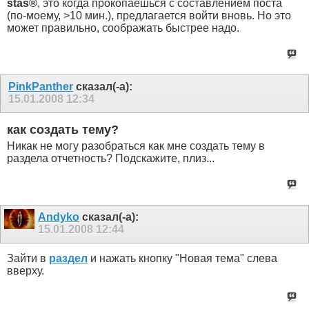
stas®
, это когда прокопаешься с составлением поста
(по-моему, >10 мин.), предлагается войти вновь. Но это
может правильно, соображать быстрее надо.
PinkPanther
сказал(-а):
15.01.2008
12:34
как создать тему?
Никак не могу разобраться как мне создать тему в
раздела отчетность? Подскажите, плиз...
Andyko
сказал(-а):
15.01.2008
12:44
Зайти в
раздел
и нажать кнопку "Новая тема" слева
вверху.