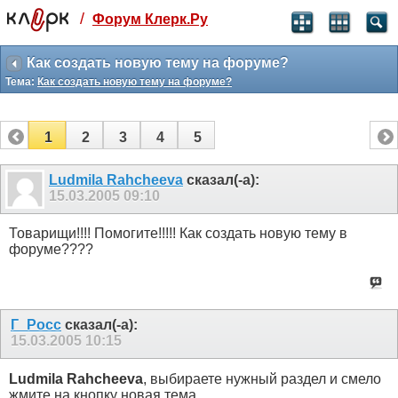
/
Форум Клерк.Ру
Святые угодники, Клерк без рекламы
прекрасен:)
Как создать новую тему на форуме?
Тема:
Как создать новую тему на форуме?
месяц
99
₽
3 месяца
1
2
3
4
5
259
₽
-10%
полгода
Ludmila Rahcheeva
сказал(-а):
15.03.2005
09:10
499
₽
-15%
Отмена
Оплатить
Товарищи!!!! Помогите!!!!! Как создать новую тему в
форуме????
Г_Росс
сказал(-а):
15.03.2005
10:15
Ludmila Rahcheeva
, выбираете нужный раздел и смело
жмите на кнопку новая тема