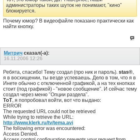
администраторы таких шуток не понимают, "кино"
блокируется.
Почему юмор? В видеофайле показано практически как
найти кнопку.
Митрич
сказал(-а):
16.11.2006
12:26
Ребята, спасибо! Тему создал (про ник и пароль).
stas®
,
я в восхищении, ты везде успеваешь. Дело в том, что я в
Инете обычно с отключенной графикой, а на тех кнопках
стоит (под графикой) - "новое сообщение". И сейчас тему
создал через меню "Опции раздела".
ToT
, я попробовал войти, вот что выдано:
ERROR
The requested URL could not be retrieved
While trying to retrieve the URL:
http://www.klerk.ru/tv/tema.avi
The following error was encountered:
Access Denied.
Access control configuration prevents your request from