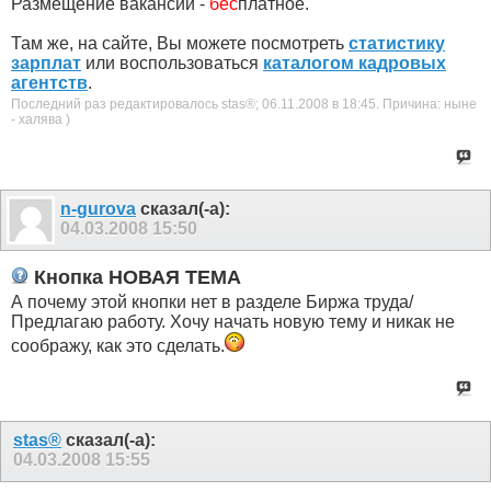
Размещение вакансий -
бес
платное.
Там же, на сайте, Вы можете посмотреть
статистику
зарплат
или воспользоваться
каталогом кадровых
агентств
.
Последний раз редактировалось stas®; 06.11.2008 в
18:45
.
Причина:
ныне
- халява )
n-gurova
сказал(-а):
04.03.2008
15:50
Кнопка НОВАЯ ТЕМА
А почему этой кнопки нет в разделе Биржа труда/
Предлагаю работу. Хочу начать новую тему и никак не
соображу, как это сделать.
stas®
сказал(-а):
04.03.2008
15:55