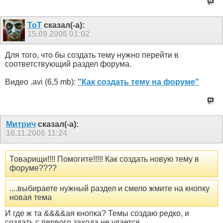
ToT
сказал(-а):
15.09.2006
01:02
Для того, что бы создать тему нужно перейти в
соответствующий раздел форума.
Видео .avi (6,5 mb):
"Как создать тему на форуме"
Митрич
сказал(-а):
16.11.2006
11:24
Товарищи!!!! Помогите!!!!! Как создать новую тему в
форуме????
....выбираете нужный раздел и смело жмите на кнопку
новая тема
И где ж та &&&&ая кнопка? Темы создаю редко, и
создать с первого захода не удается.