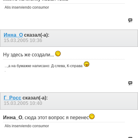
Alis inserviendo consumor
Инна_О
сказал(-а):
15.03.2005
10:36
Ну здесь же создали...
...,а на бумажке написано: Д-слева, К-справа
.
Г_Росс
сказал(-а):
15.03.2005
10:40
Инна_О
, сюда этот вопрос я перенес
Alis inserviendo consumor