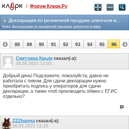
/
Форум Клерк.Ру
Святые угодники, Клерк без рекламы
прекрасен:)
Декларация по розничной продаже алкоголя и пива
Тема:
Декларация по розничной продаже алкоголя и пива
месяц
99
₽
3 месяца
87
88
89
90
91
92
93
94
95
96
259
₽
-10%
полгода
Светлана Крым
сказал(-а):
26.05.2021
12:05
499
₽
-15%
Отмена
Оплатить
Добрый день! Подскажите, пожалуйста, давно не
работала с пивом. Для сдачи декларации нужно
приобретать подпись у операторов для сдачи
декларации, а также чтоб производить обмен с ЕГИС
отдельно?
ZZZhanna
сказал(-а):
26.05.2021
12:25