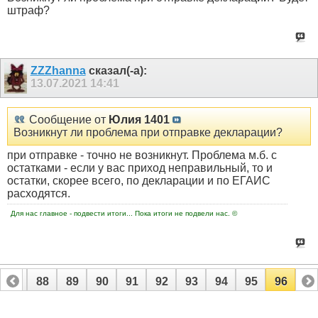
штраф?
ZZZhanna
сказал(-а):
13.07.2021
14:41
Сообщение от
Юлия 1401
Возникнут ли проблема при отправке декларации?
при отправке - точно не возникнут. Проблема м.б. с
остатками - если у вас приход неправильный, то и
остатки, скорее всего, по декларации и по ЕГАИС
расходятся.
Для нас главное - подвести итоги... Пока итоги не подвели нас. ©
87
88
89
90
91
92
93
94
95
96