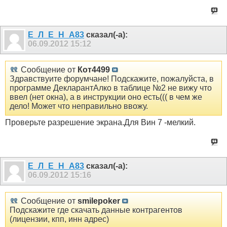
Е_Л_Е_Н_А83
сказал(-а):
06.09.2012
15:12
Сообщение от
Кот4499
Здравствуите форумчане! Подскажите, пожалуйста, в
программе ДекларантАлко в таблице №2 не вижу что
ввел (нет окна), а в инструкции оно есть((( в чем же
дело! Может что неправильно ввожу.
Проверьте разрешение экрана.Для Вин 7 -мелкий.
Е_Л_Е_Н_А83
сказал(-а):
06.09.2012
15:16
Сообщение от
smilepoker
Подскажите где скачать данные контрагентов
(лицензии, кпп, инн адрес)