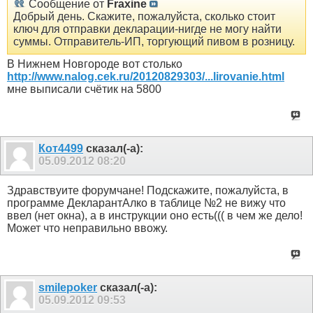
Сообщение от
Fraxine
Добрый день. Скажите, пожалуйста, сколько стоит
ключ для отправки декларации-нигде не могу найти
суммы. Отправитель-ИП, торгующий пивом в розницу.
В Нижнем Новгороде вот столько
http://www.nalog.cek.ru/20120829303/...lirovanie.html
мне выписали счётик на 5800
Кот4499
сказал(-а):
05.09.2012
08:20
Здравствуите форумчане! Подскажите, пожалуйста, в
программе ДекларантАлко в таблице №2 не вижу что
ввел (нет окна), а в инструкции оно есть((( в чем же дело!
Может что неправильно ввожу.
smilepoker
сказал(-а):
05.09.2012
09:53