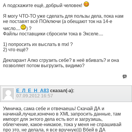
А подскажите ещё, добрый человек!
Я могу ЧТО-ТО уже сделать для пользы дела, пока нам
не поставят всё ПО/ключи (а обещают ток на 14-е
число....
) ?
Файлы поставщики сбросили тока в Экселе....
1) попросить их выслать в mxl ?
2) что ещё?
Декларант Алко сгрузить себе? в неё вбивать? и она
позволяет потом выгрузить, видимо?
Е_Л_Е_Н_А83
сказал(-а):
07.09.2012
16:57
Умничка, сама себе и отвечаешь! Скачай ДА и
начинай,лучше,конечно в XML запросить данные, там
импорт для энтого дела есть вот и загрузишь,
облегчение, какое-никакое, тока у меня не спрашивай
про это, не делала, я все вручную))) Вбей в ДА