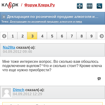
/
Форум Клерк.Ру
Святые угодники, Клерк без рекламы
прекрасен:)
Декларация по розничной продаже алкоголя и пива
Тема:
Декларация по розничной продаже алкоголя и пива
месяц
99
₽
3 месяца
1
2
3
4
5
6
7
8
9
10
259
₽
-10%
11
12
13
14
15
16
17
18
19
полгода
Na28ta
сказал(-а):
04.09.2012
09:46
499
₽
-15%
Отмена
Оплатить
Мне тоже интересен вопрос. Во сколько вам обошлось
подключение вцелом? Что и сколько стоит? Кроме ключа
что еще нужно приобрести?
Dimch
сказал(-а):
04.09.2012
12:29