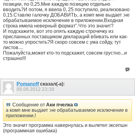
позиции, по 0,25.Мне каждую позицию отдельно
вводить?И потом, я ввела 0, 25 поступило, реализовано
0,15.Ставлю галочку ДОБАВИТЬ, а комп мне выдает :не
обрабатываемое исключение в приложении.Входная
строка имела неверный формат".Что это значит?
И подскажите, вот это опять каждую строчечку из
присланных поставщиком деклараций вбивать или как-
то можно упростить?Я скоро совсем с ума сойду, тут
листов....
Пожалуйста,может кто-то подскажет, совсем грустно...и
страшно!!!
Pomanoff
сказал(-а):
08.09.2012
23:30
Сообщение от
Аки пчелка
а комп мне выдает :не обрабатываемое исключение в
приложении.!
Это значит программа навернулась и вылетел эксепшн
(программная ошибака)