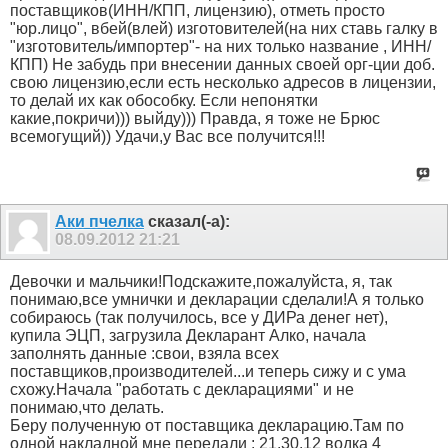
поставщиков(ИНН/КПП, лицензию), отметь просто
"юр.лицо", вбей(влей) изготовителей(на них ставь галку в
"изготовитель/импортер"- на них только название , ИНН/
КПП) Не забудь при внесении данных своей орг-ции доб.
свою лицензию,если есть несколько адресов в лицензии,
то делай их как обособку. Если непонятки
какие,покричи))) выйду))) Правда, я тоже не Брюс
всемогущий)) Удачи,у Вас все получится!!!
Аки пчелка
сказал(-а):
08.09.2012
21:21
Девочки и мальчики!Подскажите,пожалуйста, я, так
понимаю,все умнички и декларации сделали!А я только
собираюсь (так получилось, все у ДИРа денег нет),
купила ЭЦП, загрузила Декларант Алко, начала
заполнять данные :свои, взяла всех
поставщиков,производителей...и теперь сижу и с ума
схожу.Начала "работать с декларациями" и не
понимаю,что делать.
Беру полученную от поставщика декларацию.Там по
одной накладной мне передали : 21.30.12 водка 4