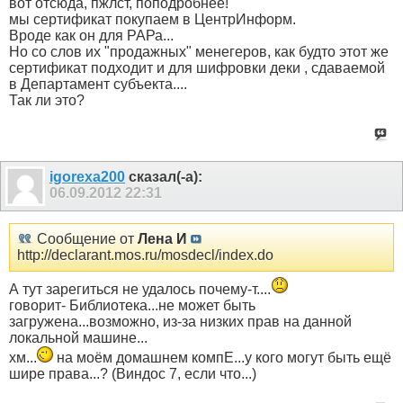
вот отсюда, пжлст, поподробнее!
мы сертификат покупаем в ЦентрИнформ.
Вроде как он для РАРа...
Но со слов их "продажных" менегеров, как будто этот же
сертификат подходит и для шифровки деки , сдаваемой
в Департамент субъекта....
Так ли это?
igorexa200
сказал(-а):
06.09.2012
22:31
Сообщение от
Лена И
http://declarant.mos.ru/mosdecl/index.do
А тут зарегиться не удалось почему-т....
говорит- Библиотека...не может быть
загружена...возможно, из-за низких прав на данной
локальной машине...
хм...
на моём домашнем компЕ...у кого могут быть ещё
шире права...? (Виндос 7, если что...)