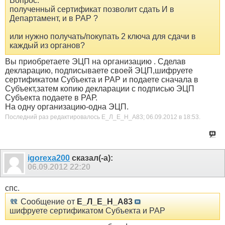
Вопрос:
полученный сертификат позволит сдать И в
Департамент, и в РАР ?
или нужно получать/покупать 2 ключа для сдачи в
каждый из органов?
Вы приобретаете ЭЦП на организацию . Сделав
декларацию, подписываете своей ЭЦП,шифруете
сертификатом Субъекта и РАР и подаете сначала в
Субъект,затем копию декларации с подписью ЭЦП
Субъекта подаете в РАР.
На одну организацию-одна ЭЦП.
Последний раз редактировалось Е_Л_Е_Н_А83; 06.09.2012 в
18:53
.
igorexa200
сказал(-а):
06.09.2012
22:20
спс.
Сообщение от
Е_Л_Е_Н_А83
шифруете сертификатом Субъекта и РАР