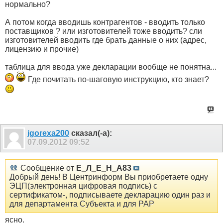
нормально?
А потом когда вводишь контрагентов - вводить только
поставщиков ? или изготовителей тоже вводить? сли
изготовителей вводить где брать данные о них (адрес,
лицензию и прочие)
таблица для ввода уже декларации вообще не понятна...
Где почитать по-шаговую инструкцию, кто знает?
igorexa200
сказал(-а):
07.09.2012
09:52
Сообщение от
Е_Л_Е_Н_А83
Добрый день! В Центринформ Вы приобретаете одну
ЭЦП(электронная цифровая подпись) с
сертификатом-, подписываете декларацию один раз и
для департамента Субъекта и для РАР
ясно.