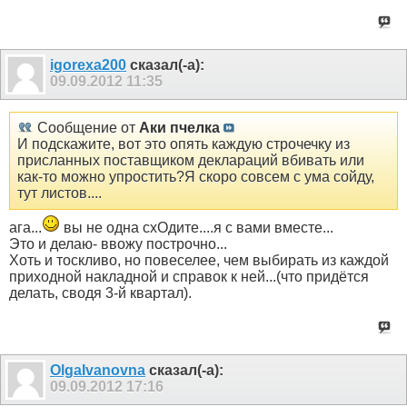
igorexa200
сказал(-а):
09.09.2012
11:35
Сообщение от
Аки пчелка
И подскажите, вот это опять каждую строчечку из
присланных поставщиком деклараций вбивать или
как-то можно упростить?Я скоро совсем с ума сойду,
тут листов....
ага...
вы не одна схОдите....я с вами вместе...
Это и делаю- ввожу построчно...
Хоть и тоскливо, но повеселее, чем выбирать из каждой
приходной накладной и справок к ней...(что придётся
делать, сводя 3-й квартал).
OlgaIvanovna
сказал(-а):
09.09.2012
17:16