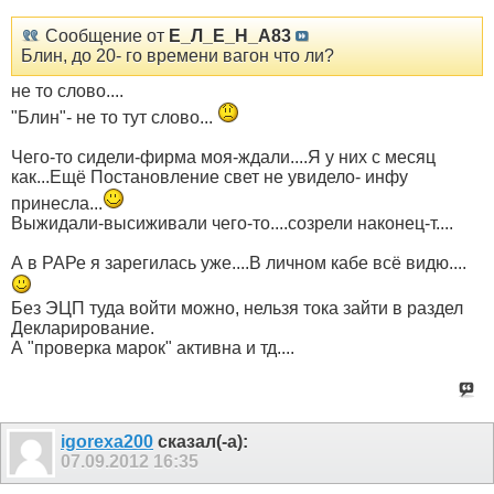
Сообщение от
Е_Л_Е_Н_А83
Блин, до 20- го времени вагон что ли?
не то слово....
"Блин"- не то тут слово...
Чего-то сидели-фирма моя-ждали....Я у них с месяц
как...Ещё Постановление свет не увидело- инфу
принесла...
Выжидали-высиживали чего-то....созрели наконец-т....
А в РАРе я зарегилась уже....В личном кабе всё видю....
Без ЭЦП туда войти можно, нельзя тока зайти в раздел
Декларирование.
А "проверка марок" активна и тд....
igorexa200
сказал(-а):
07.09.2012
16:35