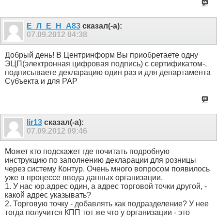
Е_Л_Е_Н_А83
сказал(-а):
07.09.2012
04:38
Добрый день! В Центринформ Вы приобретаете одну
ЭЦП(электронная цифровая подпись) с сертификатом-,
подписываете декларацию один раз и для департамента
Субъекта и для РАР
lir13
сказал(-а):
07.09.2012
09:46
Может кто подскажет где почитать подробную
инструкцию по заполнению декларации для розницы
через систему Контур. Очень много вопросом появилось
уже в процессе ввода данных организации.
1. У нас юр.адрес один, а адрес торговой точки другой, -
какой адрес указывать?
2. Торговую точку - добавлять как подразделение? У нее
тогда получится КПП тот же что у организации - это