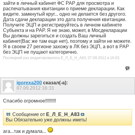
зайти в личный кабинет ФС РАР для просмотра и
распечатывания квитанции о приеме декларации. Как
видите. замкнутый круг... одно не делается без другого.
Дата сдачи декларации это дата получения квитанции.
Получите ЭЦП и регистрируйтесь в личном кабинете
Субъекта и на РАР. Я не знаю, может, в Мосдекларации
Вы должны зарегиться и создать Ваш личный
кабинет(Вас же там еще нет), поэтому и зайти не можете.
Я в своем 27 регионе захожу в ЛК без ЭЦП, а вот в РАР
без ЭЦП не пущают категорично.
Последний раз редактировалось Е_Л_Е_Н_А83; 07.09.2012 в
16:03
.
igorexa200
сказал(-а):
07.09.2012
16:31
Спасибо огромное!!!!!!!!!
Сообщение от
Е_Л_Е_Н_А83
Вы Обязательно уже должны иметь!
ага...так и думала...