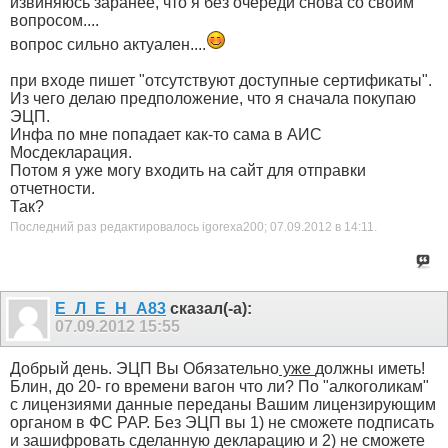
извиняюсь заранее, что я без очереди снова со своим
вопросом....
вопрос сильно актуален....
при входе пишет "отсутствуют доступные сертификаты".
Из чего делаю предположение, что я сначала покупаю
ЭЦП.
Инфа по мне попадает как-то сама в АИС
Мосдекларация.
Потом я уже могу входить на сайт для отправки
отчетности.
Так?
Последний раз редактировалось igorexa200; 07.09.2012 в
14:11
.
Е_Л_Е_Н_А83
сказал(-а):
07.09.2012
15:55
Добрый день. ЭЦП Вы Обязательно
уже
должны иметь!
Блин, до 20- го времени вагон что ли? По "алкоголикам"
с лицензиями данные переданы Вашим лицензирующим
органом в ФС РАР. Без ЭЦП вы 1) не сможете подписать
и зашифровать сделанную декларацию и 2) не сможете