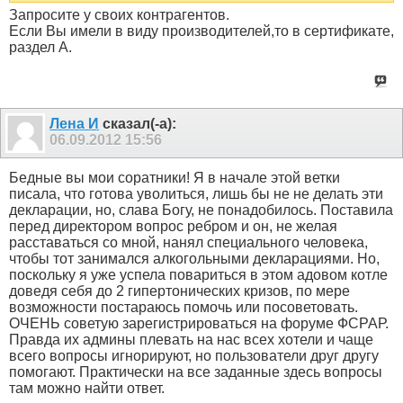
Запросите у своих контрагентов.
Если Вы имели в виду производителей,то в сертификате,
раздел А.
Лена И
сказал(-а):
06.09.2012
15:56
Бедные вы мои соратники! Я в начале этой ветки
писала, что готова уволиться, лишь бы не не делать эти
декларации, но, слава Богу, не понадобилось. Поставила
перед директором вопрос ребром и он, не желая
расставаться со мной, нанял специального человека,
чтобы тот занимался алкогольными декларациями. Но,
поскольку я уже успела повариться в этом адовом котле
доведя себя до 2 гипертонических кризов, по мере
возможности постараюсь помочь или посоветовать.
ОЧЕНЬ советую зарегистрироваться на форуме ФСРАР.
Правда их админы плевать на нас всех хотели и чаще
всего вопросы игнорируют, но пользователи друг другу
помогают. Практически на все заданные здесь вопросы
там можно найти ответ.