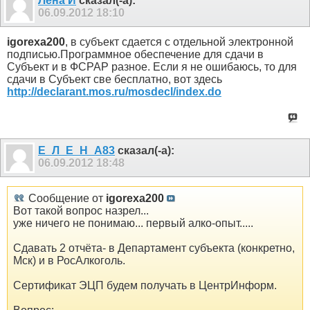
Лена И
сказал(-а):
06.09.2012
18:10
igorexa200
, в субъект сдается с отдельной электронной
подписью.Программное обеспечение для сдачи в
Субъект и в ФСРАР разное. Если я не ошибаюсь, то для
сдачи в Субъект све бесплатно, вот здесь
http://declarant.mos.ru/mosdecl/index.do
Е_Л_Е_Н_А83
сказал(-а):
06.09.2012
18:48
Сообщение от
igorexa200
Вот такой вопрос назрел...
уже ничего не понимаю... первый алко-опыт.....
Сдавать 2 отчёта- в Департамент субъекта (конкретно,
Мск) и в РосАлкоголь.
Сертификат ЭЦП будем получать в ЦентрИнформ.