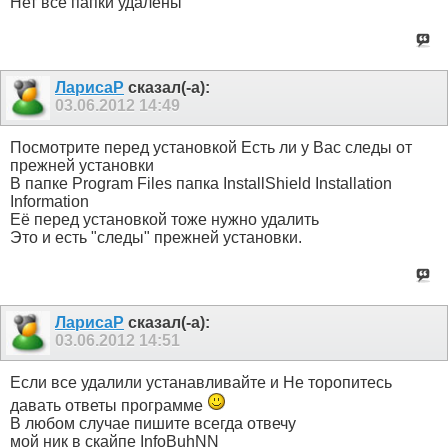
Нет все папки удалены
ЛарисаР
сказал(-а):
03.06.2012
14:49
Посмотрите перед установкой Есть ли у Вас следы от
прежней установки
В папке Program Files папка InstallShield Installation
Information
Её перед установкой тоже нужно удалить
Это и есть "следы" прежней установки.
ЛарисаР
сказал(-а):
03.06.2012
14:51
Если все удалили устанавливайте и Не торопитесь
давать ответы программе
В любом случае пишите всегда отвечу
мой ник в скайпе InfoBuhNN