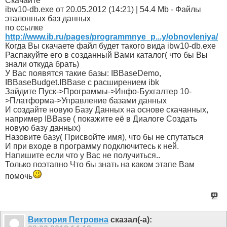
Скачайте
ibw10-db.exe от 20.05.2012 (14:21) | 54.4 Mb - Файлы
эталонных баз данных
по ссылке
http://www.ib.ru/pages/programmnye_p...y/obnovleniya/
Когда Вы скачаете файл будет такого вида ibw10-db.exe
Распакуйте его в созданный Вами каталог( что бы Вы
знали откуда брать)
У Вас появятся такие базы: IBBaseDemo,
IBBaseBudget.IBBase с расширением ibk
Зайдите Пуск->Программы->Инфо-Бухгалтер 10-
>Платформа->Управление базами данных
И создайте новую Базу Данных на основе скачанных,
например IBBase ( покажите её в Диалоге Создать
новую базу данных)
Назовите базу( Присвойте имя), что бы не спутаться
И при входе в программу подключитесь к ней.
Напишите если что у Вас не получиться..
Только поэтапно Что бы знать на каком этапе Вам
помочь
Виктория Петровна
сказал(-а):