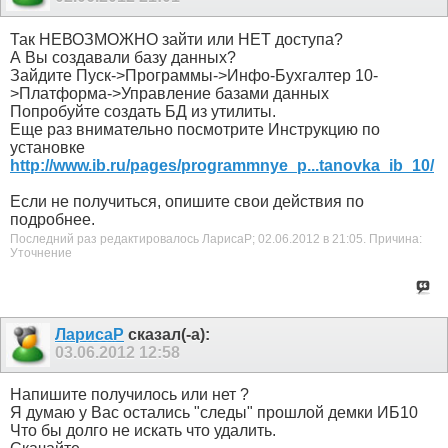
Так НЕВОЗМОЖНО зайти или НЕТ доступа?
А Вы создавали базу данных?
Зайдите Пуск->Программы->Инфо-Бухгалтер 10-
>Платформа->Управление базами данных
Попробуйте создать БД из утилиты.
Еще раз внимательно посмотрите Инструкцию по
установке
http://www.ib.ru/pages/programmnye_p...tanovka_ib_10/
Если не получиться, опишите свои действия по
подробнее.
Последний раз редактировалось ЛарисаР; 02.06.2012 в
21:05
.
Причина:
Уточнение
ЛарисаР
сказал(-а):
03.06.2012
12:58
Напишите получилось или нет ?
Я думаю у Вас остались "следы" прошлой демки ИБ10
Что бы долго не искать что удалить.