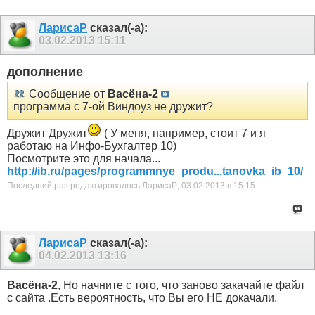
ЛарисаР
сказал(-а):
03.02.2013
15:11
дополнение
Сообщение от
Васёна-2
программа с 7-ой Виндоуз не дружит?
Дружит Дружит
( У меня, например, стоит 7 и я
работаю на Инфо-Бухгалтер 10)
Посмотрите это для начала...
http://ib.ru/pages/programmnye_produ...tanovka_ib_10/
Последний раз редактировалось ЛарисаР; 03.02.2013 в
15:15
.
ЛарисаР
сказал(-а):
04.02.2013
13:16
Васёна-2
, Но начните с того, что заново закачайте файл
с сайта .Есть вероятность, что Вы его НЕ докачали.