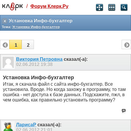
/
Форум Клерк.Ру
Святые угодники, Клерк без рекламы
прекрасен:)
Установка Инфо-бухгалтер
Тема:
Установка Инфо-бухгалтер
месяц
99
₽
3 месяца
1
2
259
₽
-10%
полгода
Виктория Петровна
сказал(-а):
02.06.2012
19:38
499
₽
-15%
Отмена
Оплатить
Установка Инфо-бухгалтер
Итак, я скачала файл с сайта инфо-бухгалтер. Все
установила. Вроде. Но когда захожу в программу, то там
ошибка - нет доступа к базе данных. Подскажите, пжл, в
чем ошибка, как правильно установить программу?
ЛарисаР
сказал(-а):
02.06.2012
21:01