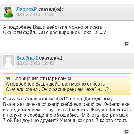
ЛарисаР
сказал(-а):
03.02.2013
11:44
А подробнее Ваши действия можно описать
Скачали файл . Он с расширением "exe" и.....?
Васёна-2
сказал(-а):
03.02.2013
12:45
Сообщение от
ЛарисаР
А подробнее Ваши действия можно описать
Скачали файл . Он с расширением "exe" и.....?
Скачала. Имею иконку: ibw10-demo. Дважды жму.
Вылетает иконка c:\users\user\downloads\ibw10-demo.exe
и предложением: Запустить/Отменить. Жму на Запустить
и получаю сообщение об ошибке... М.б. эта программа с
7-ой Виндоуз не дружит? У меня, как раз, 7-ка эта стоит.