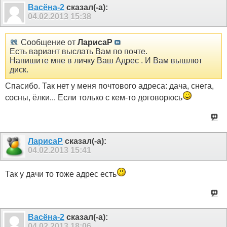
Васёна-2
сказал(-а):
04.02.2013
15:38
Сообщение от
ЛарисаР
Есть вариант выслать Вам по почте.
Напишите мне в личку Ваш Адрес . И Вам вышлют
диск.
Спасибо. Так нет у меня почтового адреса: дача, снега,
сосны, ёлки... Если только с кем-то договорюсь
ЛарисаР
сказал(-а):
04.02.2013
15:41
Так у дачи то тоже адрес есть
Васёна-2
сказал(-а):
04.02.2013
18:06