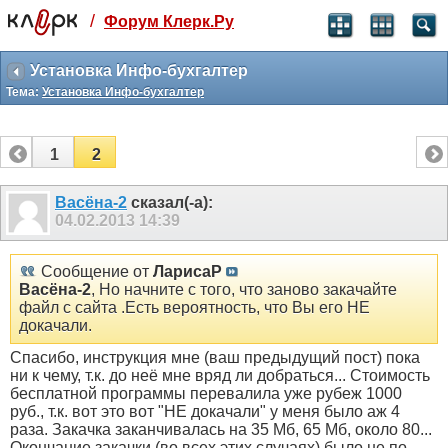
/
Форум Клерк.Ру
Святые угодники, Клерк без рекламы
прекрасен:)
Установка Инфо-бухгалтер
Тема:
Установка Инфо-бухгалтер
месяц
99
₽
3 месяца
1
2
259
₽
-10%
полгода
Васёна-2
сказал(-а):
04.02.2013
14:39
499
₽
-15%
Отмена
Оплатить
Сообщение от
ЛарисаР
Васёна-2
, Но начните с того, что заново закачайте
файл с сайта .Есть вероятность, что Вы его НЕ
докачали.
Спасибо, инструкция мне (ваш предыдущий пост) пока
ни к чему, т.к. до неё мне вряд ли добраться... Стоимость
бесплатной программы перевалила уже рубеж 1000
руб., т.к. вот это вот "НЕ докачали" у меня было аж 4
раза. Закачка заканчивалась на 35 Мб, 65 Мб, около 80...
Окончание закачки (во всех этих случаях) было не по