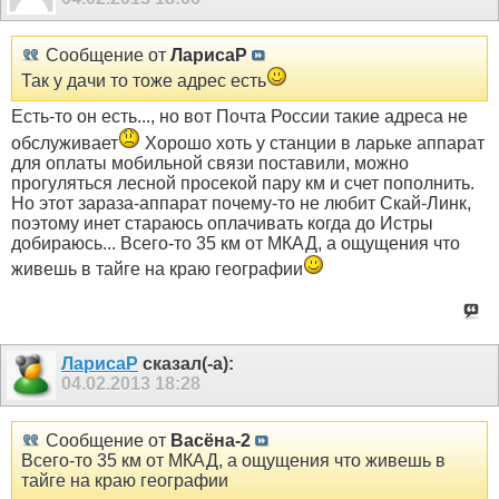
Сообщение от
ЛарисаР
Так у дачи то тоже адрес есть
Есть-то он есть..., но вот Почта России такие адреса не
обслуживает
Хорошо хоть у станции в ларьке аппарат
для оплаты мобильной связи поставили, можно
прогуляться лесной просекой пару км и счет пополнить.
Но этот зараза-аппарат почему-то не любит Скай-Линк,
поэтому инет стараюсь оплачивать когда до Истры
добираюсь... Всего-то 35 км от МКАД, а ощущения что
живешь в тайге на краю географии
ЛарисаР
сказал(-а):
04.02.2013
18:28
Сообщение от
Васёна-2
Всего-то 35 км от МКАД, а ощущения что живешь в
тайге на краю географии