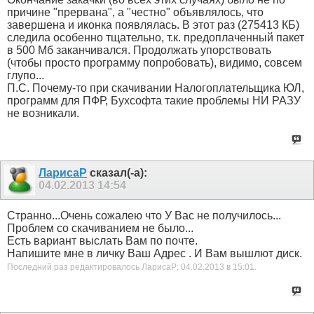
причине "прервана", а "честно" объявлялось, что
завершена и иконка появлялась. В этот раз (275413 КБ)
следила особенно тщательно, т.к. предоплаченный пакет
в 500 Мб заканчивался. Продолжать упорствовать
(чтобы просто программу попробовать), видимо, совсем
глупо...
П.С. Почему-то при скачивании Налогоплательщика ЮЛ,
программ для ПФР, Бухсофта такие проблемы НИ РАЗУ
не возникали.
ЛарисаР
сказал(-а):
04.02.2013
14:54
Странно...Очень сожалею что У Вас не получилось...
Проблем со скачиванием не было...
Есть вариант выслать Вам по почте.
Напишите мне в личку Ваш Адрес . И Вам вышлют диск.
Последний раз редактировалось ЛарисаР; 04.02.2013 в
15:01
.