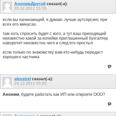
АнонимДругой
сказал(-а):
20.12.2012
15:35
если вы начинающий, я думаю, лучше аутсорсинг, при
всех его минусах.
там хоть спросить будет с кого, а тут ваш приходящий
неизвестно какой за копейки приглашенный бухгалтер
наворотит неизвестно чего и след его простыл
если только по знакомству вам кто-нибудь передаст
хорошего частника
alexstrel
сказал(-а):
24.12.2012
05:05
Аноним
, будете работать как ИП или откроете ООО?