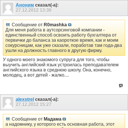
Аноним
сказал(-а):
27.12.2012
13:30
Сообщение от
R0mashka
Для меня работа в аутсорсинговой компании -
единственный способ освоить работу бухгалтера от
первички до баланса за каороткое время, как и моим
сокурсницам, как уже сказали, поработав там года-два
ушли на должность главного в другую фирму.
У одного моего знакомого супруга для того, чтобы
выучить английский язык устроилась преподавателем
английского языка в среднюю школу. Она, конечно,
молодец, а вот детей - жалко....
alexstrel
сказал(-а):
27.12.2012
15:27
Сообщение от
Мадама
а надомнику, у которого есть основная работа, этот