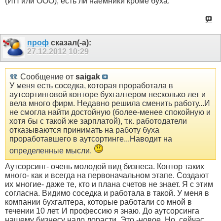
(ИП или ООО), есть ли наемники кроме буха.
проф
сказал(-а):
27.12.2012
10:29
Сообщение от
saigak
У меня есть соседка, которая проработала в
аутсортинговой конторе бухгалтером несколько лет и
вела много фирм. Недавно решила сменить работу...И
не смогла найти достойную (более-менее спокойную и
хотя бы с такой же зарплатой), т.к. работодатели
отказываются принимать на работу буха
проработавшего в аутсортинге...Наводит на
определенные мысли.
Аутсорсинг- очень молодой вид бизнеса. Контор таких
много- как и всегда на первоначальном этапе. Создают
их многие- даже те, кто и плана счетов не знает. Я с этим
согласна. Видимо соседка и работала в такой. У меня в
компании бухгалтера, которые работали со мной в
течении 10 лет. И профессию я знаю. До аутсорсинга
нашему бизнесу надо дорасти. Это -новое. Но, сейчас