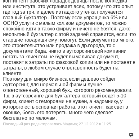
контингент рабочих лошадок девицы после колледжа
или института, это устраивает всех, потому что это опыт
где год за три, и далее из гадкого утенка получается
главный бухгалтер . Поэтому если упращенка 6% или
ОСНО услуги с малым кол.вом документов, то можно
спокойно идти в такую фирму и ничего не боятся, даже
неопытный бухгалтер с этой задачей справится, если что
старшие товарищи ему помогут. Если документов много,
это строительство или продажа в др.города, то с
документами беда, никто в аутсорсинговой компании
бегать за клиентом не будет вымаливая документ,
поставят в затраты по факсовой копии или не поставят в
затраты, в любом случае ответсвенность будет на
клиенте.
Поэтому для микро бизнеса если дешево сойдет
аутсорсинг, для нормальной фирмы лучше
ответственный, хороший бух., которого рекомендовали.
Т.к. в аутсорсинге для бухгалтера который ведет 5-10
фирм, клиент с гемороями не нужен, а надомнику, у
которого есть основная работа, этот клиент, как свет в
окошке, боясь его потерять, много чего сделает
бесплатно по мелочам.
Последний раз редактировалось Мадама; 27.12.2012 в
11:25
.