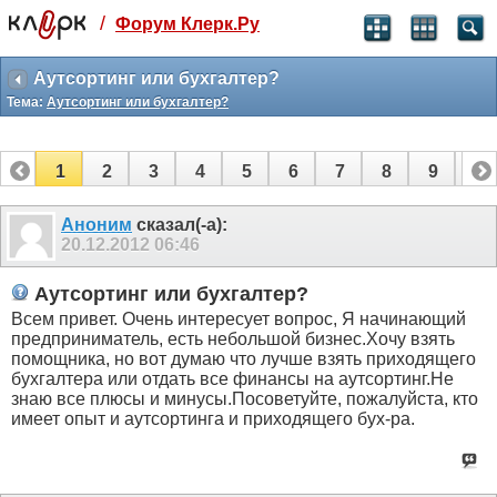
/
Форум Клерк.Ру
Святые угодники, Клерк без рекламы
прекрасен:)
Аутсортинг или бухгалтер?
Тема:
Аутсортинг или бухгалтер?
месяц
99
₽
3 месяца
1
2
3
4
5
6
7
8
9
10
259
₽
-10%
11
12
полгода
Аноним
сказал(-а):
20.12.2012
06:46
499
₽
-15%
Отмена
Оплатить
Аутсортинг или бухгалтер?
Всем привет. Очень интересует вопрос, Я начинающий
предприниматель, есть небольшой бизнес.Хочу взять
помощника, но вот думаю что лучше взять приходящего
бухгалтера или отдать все финансы на аутсортинг.Не
знаю все плюсы и минусы.Посоветуйте, пожалуйста, кто
имеет опыт и аутсортинга и приходящего бух-ра.