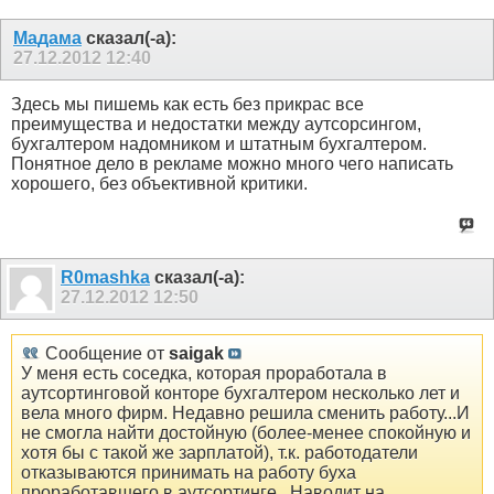
Мадама
сказал(-а):
27.12.2012
12:40
Здесь мы пишемь как есть без прикрас все
преимущества и недостатки между аутсорсингом,
бухгалтером надомником и штатным бухгалтером.
Понятное дело в рекламе можно много чего написать
хорошего, без объективной критики.
R0mashka
сказал(-а):
27.12.2012
12:50
Сообщение от
saigak
У меня есть соседка, которая проработала в
аутсортинговой конторе бухгалтером несколько лет и
вела много фирм. Недавно решила сменить работу...И
не смогла найти достойную (более-менее спокойную и
хотя бы с такой же зарплатой), т.к. работодатели
отказываются принимать на работу буха
проработавшего в аутсортинге...Наводит на