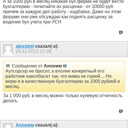
А за 1000 руб в месяц никакая бух фирма не будет вести
бухгалтерию - почитайте их расценки - от 10000 руб
причем за каждую доп работу - надбавка. Даже на этом
форуме они уже обсуждаю как поднять расценку за
ведение бух учета при УСН
alexstrel
сказал(-а):
26.12.2012
17:48
Сообщение от
Аноним
Аутсорсер не бросит, а вполне конкретный его
работник наколбасит так, что мама не горюй.... Не
верю я в качественную бухгалтерию за 1000 рублей в
месяц.
За 1 000 руб. в месяц можно только нулевую отчетность
делать.
Аноним
сказал(-а):