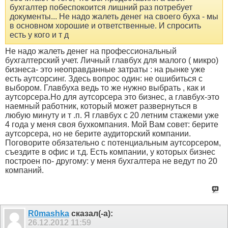
бухгалтер побеспокоится лишний раз потребует
документы... Не надо жалеть денег на своего буха - мы
в основном хорошие и ответственные. И спросить
есть у кого и т д
Не надо жалеть денег на профессиональный
бухгалтерский учет. Личный главбух для малого ( микро)
бизнеса- это неоправданные затраты : на рынке уже
есть аутсорсинг. Здесь вопрос один: не ошибиться с
выбором. Главбуха ведь то же нужно выбрать , как и
аутсорсера.Но для аутсорсера это бизнес, а главбух-это
наемный работник, который может развернуться в
любую минуту и т .п. Я главбух с 20 летним стажеми уже
4 года у меня своя бухкомпания. Мой Вам совет: берите
аутсорсера, но не берите аудиторский компании.
Поговорите обязательно с потенциальным аутсорсером,
съездите в офис и т.д. Есть компании, у которых бизнес
построен по- другому: у меня бухгалтера не ведут по 20
компаний.
R0mashka
сказал(-а):
26.12.2012
11:59