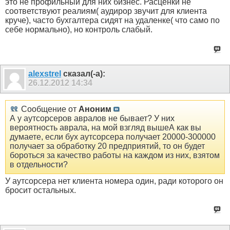
это не профильный для них бизнес. Расценки не
соответствуют реалиям( аудирор звучит для клиента
круче), часто бухгалтера сидят на удаленке( что само по
себе нормально), но контроль слабый.
alexstrel
сказал(-а):
26.12.2012
14:34
Сообщение от
Аноним
А у аутсорсеров авралов не бывает? У них
вероятность аврала, на мой взгляд вышеА как вы
думаете, если бух аутсорсера получает 20000-300000
получает за обработку 20 предприятий, то он будет
бороться за качество работы на каждом из них, взятом
в отдельности?
У аутсорсера нет клиента номера один, ради которого он
бросит остальных.