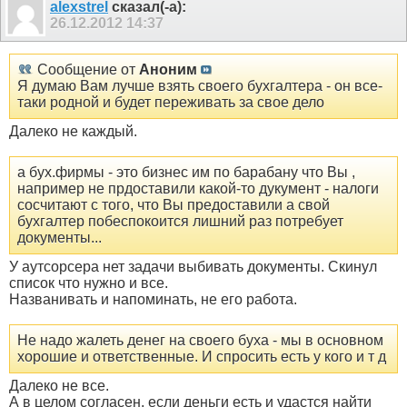
alexstrel
сказал(-а):
26.12.2012
14:37
Сообщение от
Аноним
Я думаю Вам лучше взять своего бухгалтера - он все-
таки родной и будет переживать за свое дело
Далеко не каждый.
а бух.фирмы - это бизнес им по барабану что Вы ,
например не прдоставили какой-то дукумент - налоги
сосчитают с того, что Вы предоставили а свой
бухгалтер побеспокоится лишний раз потребует
документы...
У аутсорсера нет задачи выбивать документы. Скинул
список что нужно и все.
Названивать и напоминать, не его работа.
Не надо жалеть денег на своего буха - мы в основном
хорошие и ответственные. И спросить есть у кого и т д
Далеко не все.
А в целом согласен, если деньги есть и удастся найти