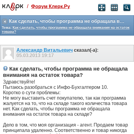
/
Форум Клерк.Ру
Святые угодники, Клерк без рекламы
прекрасен:)
Как сделать, чтобы программа не обращала внимания на остаток товара?
Тема:
Как сделать, чтобы программа не обращала внимания на остаток
месяц
товара?
99
₽
3 месяца
259
₽
Александр Витальевич
сказал(-а):
-10%
05.03.2013
19:17
полгода
499
₽
Как сделать, чтобы программа не обращала
-15%
внимания на остаток товара?
Отмена
Оплатить
Здравствуйте!
Пытаюсь разобраться с Инфо-Бухгалтером 10.
Коротко о сути проблемы:
Не могу выставить счет покупателю, так как программа
жалуется на то, что на складе такого количества товара
нет. Как сделать, чтобы программа не обращала
внимания на остаток товара на складе?
Дело в том, что моя организация - агент. Продаем товар
принципала удаленно. Соответственно и товар никогда