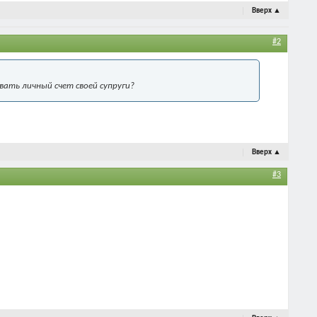
Вверх
▲
#2
вать личный счет своей супруги?
Вверх
▲
#3