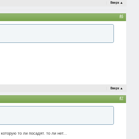
Вверх
▲
#6
Вверх
▲
#7
оторую то ли посадят. то ли нет...