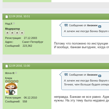
12.09.2016,
10:51
Над.К
Сообщение от
Аноним
Модератор
А зачем же тогда банки берут 
Регистрация
27.12.2003
Адрес
Санкт-Петербург
Потому что положено по инструкции
Сообщений
223,362
И вообще, банкам выгоднее, когда о
12.09.2016,
11:00
titova-tlt
Сообщение от
Аноним
Клерк
А зачем же тогда банки берут 
Точнее, чем больше будет откр
неправда. Банкам не все равно. Адм
Регистрация
06.12.2010
нужны. На эту тему была недавно ди
Сообщений
558