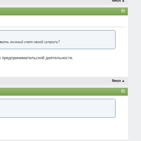
Вверх
▲
#4
вать личный счет своей супруги?
ля предпринимательской деятельности.
Вверх
▲
#5