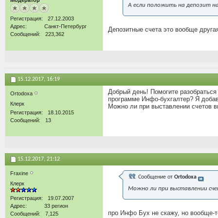
Модератор
А если положить на депозит на
Регистрация
27.12.2003
Адрес
Санкт-Петербург
Депозитные счета это вообще другая
Сообщений
223,362
15.12.2017,
16:19
Добрый день! Помогите разобраться 
Ortodoxa
программе Инфо-бухгалтер? Я добави
Клерк
Можно ли при выставлении счетов 
Регистрация
18.10.2015
Сообщений
13
15.12.2017,
21:12
Fraxine
Сообщение от
Ortodoxa
Клерк
Можно ли при выставлении сч
Регистрация
19.07.2007
Адрес
33 регион
про Инфо Бух не скажу, но вообще-
Сообщений
7,125