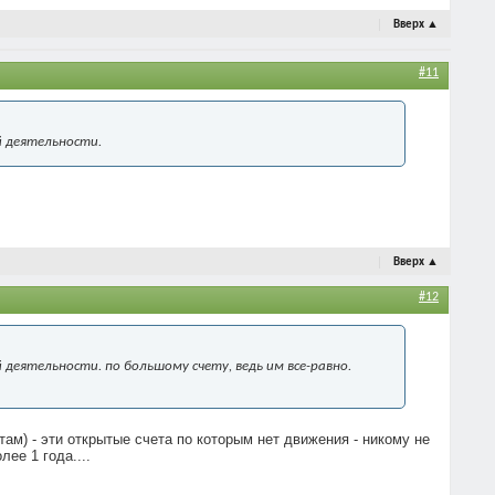
Вверх
▲
#11
й деятельности.
Вверх
▲
#12
деятельности. по большому счету, ведь им все-равно.
ам) - эти открытые счета по которым нет движения - никому не
ее 1 года....