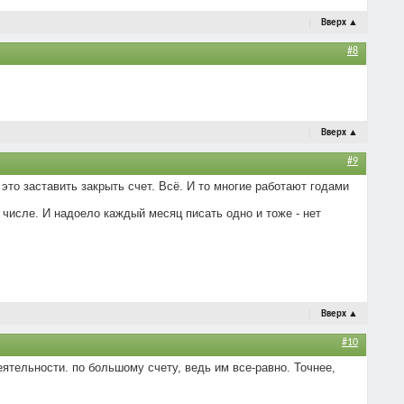
Вверх
▲
#8
Вверх
▲
#9
 это заставить закрыть счет. Всё. И то многие работают годами
числе. И надоело каждый месяц писать одно и тоже - нет
Вверх
▲
#10
ятельности. по большому счету, ведь им все-равно. Точнее,