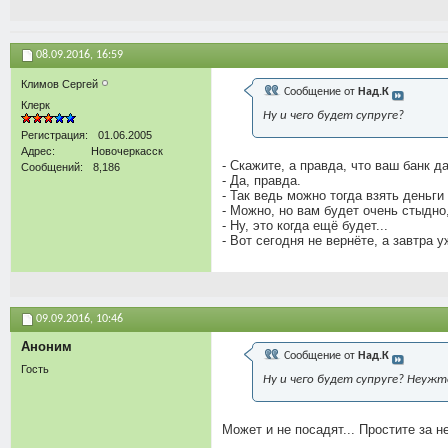
08.09.2016,
16:59
Климов Сергей
Сообщение от
Над.К
Клерк
Ну и чего будет супруге?
Регистрация
01.06.2005
Адрес
Новочеркасск
- Скажите, а правда, что ваш банк д
Сообщений
8,186
- Да, правда.
- Так ведь можно тогда взять деньги 
- Можно, но вам будет очень стыдно
- Ну, это когда ещё будет...
- Вот сегодня не вернёте, а завтра у
09.09.2016,
10:46
Аноним
Сообщение от
Над.К
Гость
Ну и чего будет супруге? Неужт
Может и не посадят... Простите за н