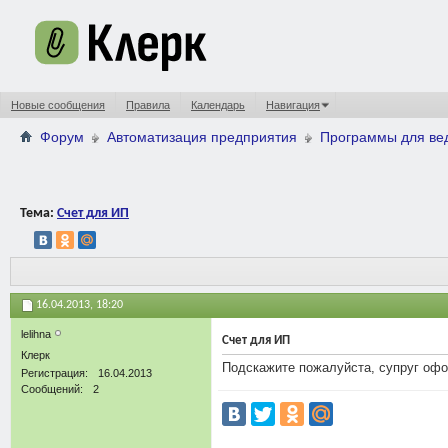
Новые сообщения
Правила
Календарь
Навигация
Форум
Автоматизация предприятия
Программы для вед
Тема:
Счет для ИП
16.04.2013,
18:20
lelihna
Счет для ИП
Клерк
Подскажите пожалуйста, супруг офор
Регистрация
16.04.2013
Сообщений
2