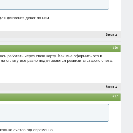
для движения денег по ним
Вверх
▲
#16
юсь работать через свою карту. Как мне оформить это в
 на оплату все равно подтягиваются реквизиты старого счета.
Вверх
▲
#17
колько счетов одновременно.