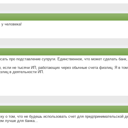
ь у человека!
исать про подставление супруги. Единственное, что может сделать банк,
, если не тысячи ИП, работающих через обычные счета физлиц. Я в том 
излиц в деятельности ИП.
ску о том, что не будешь использовать счет для предпринимательской де
ем лучше для банка...