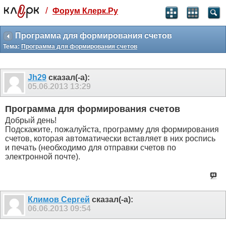
/
Форум Клерк.Ру
Святые угодники, Клерк без рекламы
прекрасен:)
Программа для формирования счетов
Тема:
Программа для формирования счетов
месяц
99
₽
3 месяца
Jh29
сказал(-а):
259
₽
05.06.2013
13:29
-10%
полгода
Программа для формирования счетов
499
₽
Добрый день!
-15%
Подскажите, пожалуйста, программу для формирования
Отмена
Оплатить
счетов, которая автоматически вставляет в них роспись
и печать (необходимо для отправки счетов по
электронной почте).
Климов Сергей
сказал(-а):
06.06.2013
09:54