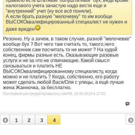
правило есть штатный/"полуштатный" бух, ведь кроме
налогового учета зачастую надо вести еще и
"внутренний" учет (ну все всё поняли).
А если брать разную "мелочевку" то им вообще
ВЫСОКОквалифицированный специалист не нужен и
даже вреден
Резонно. Ну а зачем, в таком случае, разной "мелочевке"
вообще бух ? Вот чего там считать то, такого,чего
собственник сам посчитать то не может ? На худой
конец, фирмы разные есть. Оказывающие разовые
услуги и не за что не отвечающие. Какой смысл
связываться и платить НЕ
ВЫСОКОквалифицированному специалисту, когда
можно и не платить ? Когда, собственно, его работу
может сделать любой Вася/Оля с улицы, а ещё лучше
жена Жанночка, за бесплатно.
Последний раз редактировалось sdef48; 18.06.2018 в
17:32
.
1
2
3
4