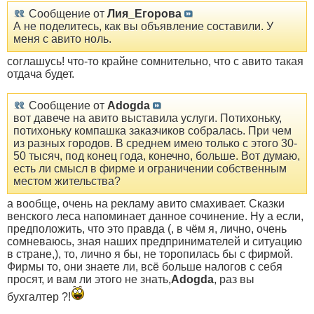
Сообщение от
Лия_Егорова
А не поделитесь, как вы объявление составили. У
меня с авито ноль.
соглашусь! что-то крайне сомнительно, что с авито такая
отдача будет.
Сообщение от
Adogda
вот давече на авито выставила услуги. Потихоньку,
потихоньку компашка заказчиков собралась. При чем
из разных городов. В среднем имею только с этого 30-
50 тысяч, под конец года, конечно, больше. Вот думаю,
есть ли смысл в фирме и ограничении собственным
местом жительства?
а вообще, очень на рекламу авито смахивает. Сказки
венского леса напоминает данное сочинение. Ну а если,
предположить, что это правда (, в чём я, лично, очень
сомневаюсь, зная наших предпринимателей и ситуацию
в стране,), то, лично я бы, не торопилась бы с фирмой.
Фирмы то, они знаете ли, всё больше налогов с себя
просят, и вам ли этого не знать,
Adogda
, раз вы
бухгалтер ?!