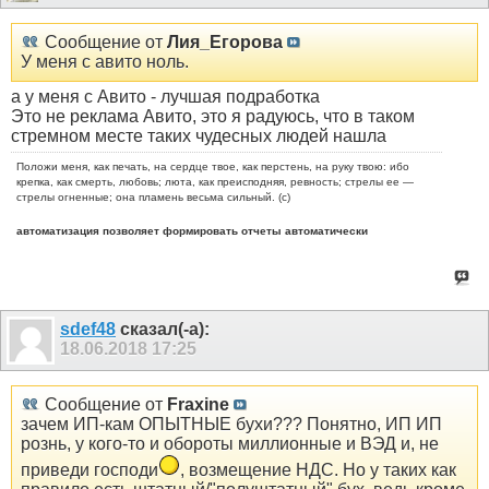
Сообщение от
Лия_Егорова
У меня с авито ноль.
а у меня с Авито - лучшая подработка
Это не реклама Авито, это я радуюсь, что в таком
стремном месте таких чудесных людей нашла
Положи меня, как печать, на сердце твое, как перстень, на руку твою: ибо
крепка, как смерть, любовь; люта, как преисподняя, ревность; стрелы ее —
стрелы огненные; она пламень весьма сильный. (с)
автоматизация позволяет формировать отчеты автоматически
sdef48
сказал(-а):
18.06.2018
17:25
Сообщение от
Fraxine
зачем ИП-кам ОПЫТНЫЕ бухи??? Понятно, ИП ИП
рознь, у кого-то и обороты миллионные и ВЭД и, не
приведи господи
, возмещение НДС. Но у таких как