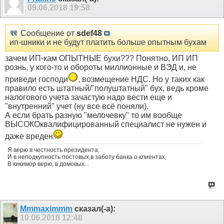
09.06.2018
19:58
Сообщение от
sdef48
ип-шники и не будут платить больше опытным бухам
зачем ИП-кам ОПЫТНЫЕ бухи??? Понятно, ИП ИП
рознь, у кого-то и обороты миллионные и ВЭД и, не
приведи господи
, возмещение НДС. Но у таких как
правило есть штатный/"полуштатный" бух, ведь кроме
налогового учета зачастую надо вести еще и
"внутренний" учет (ну все всё поняли).
А если брать разную "мелочевку" то им вообще
ВЫСОКОквалифицированный специалист не нужен и
даже вреден
Я верю в честность президента,
И в неподкупность постовых,в заботу банка о клиентах,
В кикимор верю, в домовых...
Mmmaximmm
сказал(-а):
10.06.2018
12:48