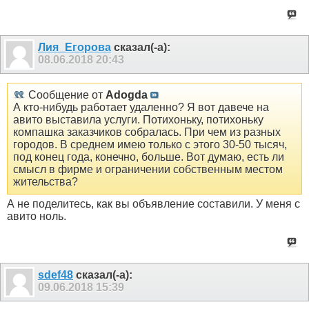
Лия_Егорова
сказал(-а):
08.06.2018
20:43
Сообщение от
Adogda
А кто-нибудь работает удаленно? Я вот давече на
авито выставила услуги. Потихоньку, потихоньку
компашка заказчиков собралась. При чем из разных
городов. В среднем имею только с этого 30-50 тысяч,
под конец года, конечно, больше. Вот думаю, есть ли
смысл в фирме и ограничении собственным местом
жительства?
А не поделитесь, как вы объявление составили. У меня с
авито ноль.
sdef48
сказал(-а):
09.06.2018
15:39