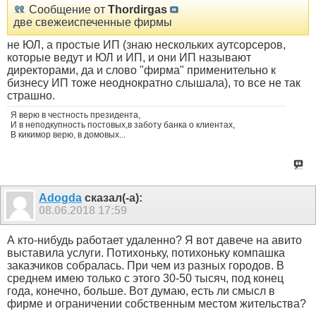
Сообщение от
Thordirgas
две свежеиспеченные фирмы
не ЮЛ, а простые ИП (знаю нескольких аутсорсеров,
которые ведут и ЮЛ и ИП, и они ИП называют
директорами, да и слово "фирма" применительно к
бизнесу ИП тоже неоднократно слышала), то все не так
страшно.
Я верю в честность президента,
И в неподкупность постовых,в заботу банка о клиентах,
В кикимор верю, в домовых...
Adogda
сказал(-а):
08.06.2018
17:59
А кто-нибудь работает удаленно? Я вот давече на авито
выставила услуги. Потихоньку, потихоньку компашка
заказчиков собралась. При чем из разных городов. В
среднем имею только с этого 30-50 тысяч, под конец
года, конечно, больше. Вот думаю, есть ли смысл в
фирме и ограничении собственным местом жительства?