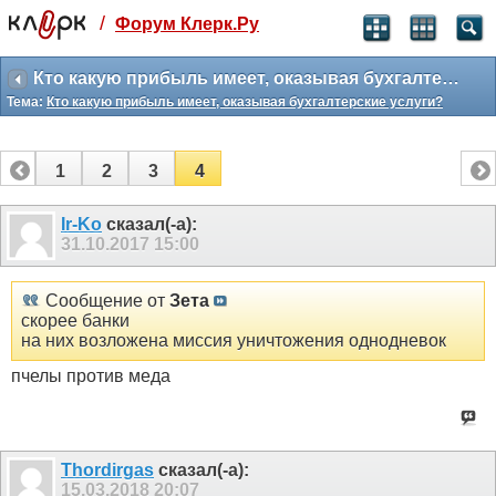
/
Форум Клерк.Ру
Святые угодники, Клерк без рекламы
прекрасен:)
Кто какую прибыль имеет, оказывая бухгалтерские услуги?
Тема:
Кто какую прибыль имеет, оказывая бухгалтерские услуги?
месяц
99
₽
3 месяца
1
2
3
4
259
₽
-10%
полгода
Ir-Ko
сказал(-а):
31.10.2017
15:00
499
₽
-15%
Отмена
Оплатить
Сообщение от
Зета
скорее банки
на них возложена миссия уничтожения однодневок
пчелы против меда
Thordirgas
сказал(-а):
15.03.2018
20:07