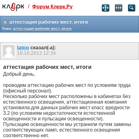
/
Форум Клерк.Ру
Святые угодники, Клерк без рекламы
прекрасен:)
аттестация рабочих мест, итоги
Тема:
аттестация рабочих мест, итоги
месяц
99
₽
3 месяца
tatoo
сказал(-а):
259
₽
10.10.2013
12:34
-10%
полгода
аттестация рабочих мест, итоги
499
₽
Добрый день,
-15%
Отмена
Оплатить
проводим аттестацию рабочих мест по условиям труда
(офисный персонал).
Несколько рабочих мест расположены в кабинетах без
естественного освещения, аттестационная компания
установила для данных рабочих мест класс вредности
3.2 (по условиям недостаточности естественной
освещенности и пульсации освещенности).
Пульсацию освещенности мы устранили путем замены
соответствующих ламп, естественного освещения
соответственно нет.