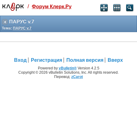
/
Форум Клерк.Ру
Святые угодники, Клерк без рекламы
прекрасен:)
ПАРУС v.7
Тема:
ПАРУС v.7
месяц
99
₽
3 месяца
259
₽
-10%
Вход
Регистрация
Полная версия
Вверх
полгода
499
₽
Powered by
vBulletin®
Version 4.2.5
Copyright © 2026 vBulletin Solutions, Inc. All rights reserved.
-15%
Перевод:
zCarot
Отмена
Оплатить