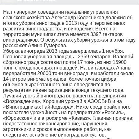
На планерном совещании начальник управления
сельского хозяйства Александр Колесников доложил об
итогах уборки винограда в 2013 году и перспективах
развития виноградарства и виноделия. Всего на
территории муниципалитета имеется 3397 гектаров
виноградников. О результатах уборки урожая в этом году
расскажет Алина Гумерова.
Уборка винограда 2013 года завершилась 1 ноября.
Плановая уборочная площадь - 2359 гектаров. Валовой
сбор винограда составил почти 17 тонн, из них 15900
тонн с плодоносящих площадей. На винзаводах Анапы
переработали 20600 тонн винограда, выработали около
14 литров виноматериалов, более точная цифра
объемов выработанного вина определится по
результатам инвентаризации в конце текущего года.
Лучший урожай винограда выращен на предприятии
«Возрождение». Хороший урожай в АЗОСВиВ и на
«Виноградниках Гай-Кодзора». Ниже среднерайонного
показателя урожайность на предприятиях «Россия»,
«Юровское» и в агрофирме «Кавказ». Главная причина:
недостаточное финансирование, нарушения
агротехники и сроков выполнения работ, и, как
следствие, ослабление виноградных кустов,