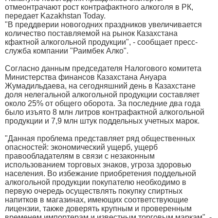
отмеонтрачают рост контрафактного алкоголя в РК,
передает Kazakhstan Today.
"В преддверии новогодних праздников увеличивается
количество поставляемой на рынок Казахстана
кфактной алкогольной продукции", - сообщает пресс-
служба компании "Раимбек Алко".
Согласно данным председателя Налогового комитета
Министерства финансов Казахстана Ануара
Жумадильдаева, на сегодняшний день в Казахстане
доля нелегальной алкогольной продукции составляет
около 25% от общего оборота. За последние два года
было изъято 8 млн литров контрафактной алкогольной
продукции и 7,9 млн штук поддельных учетных марок.
"Данная проблема представляет ряд общественных
опасностей: экономический ущерб, ущерб
правообладателям в связи с незаконным
использованием торговых знаков, угроза здоровью
населения. Во избежание приобретения поддельной
алкогольной продукции покупателю необходимо в
первую очередь осуществлять покупку спиртных
напитков в магазинах, имеющих соответствующие
лицензии, также доверять крупным и проверенным
временем импортерам и известным торговым маркам", -