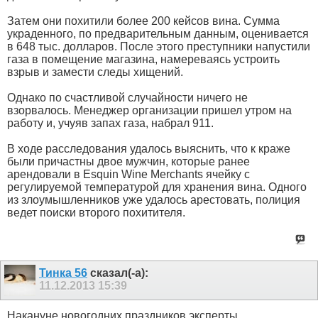
Затем они похитили более 200 кейсов вина. Сумма
украденного, по предварительным данным, оценивается
в 648 тыс. долларов. После этого преступники напустили
газа в помещение магазина, намереваясь устроить
взрыв и замести следы хищений.
Однако по счастливой случайности ничего не
взорвалось. Менеджер организации пришел утром на
работу и, учуяв запах газа, набрал 911.
В ходе расследования удалось выяснить, что к краже
были причастны двое мужчин, которые ранее
арендовали в Esquin Wine Merchants ячейку с
регулируемой температурой для хранения вина. Одного
из злоумышленников уже удалось арестовать, полиция
ведет поиски второго похитителя.
Тинка 56
сказал(-а):
11.12.2013
15:39
Накануне новогодних праздников эксперты