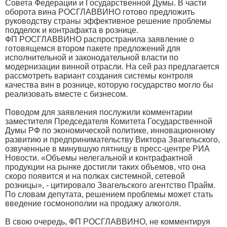
Совета Федерации и Государственной Думы. В части
оборота вина РОСГЛАВВИНО готово предложить
руководству страны эффективное решение проблемы
подделок и контрафакта в рознице.
ФП РОСГЛАВВИНО распространила заявление о
готовящемся втором пакете предложений для
исполнительной и законодательной власти по
модернизации винной отрасли. На сей раз предлагается
рассмотреть вариант создания системы контроля
качества вин в рознице, которую государство могло бы
реализовать вместе с бизнесом.
Поводом для заявления послужили комментарии
заместителя Председателя Комитета Государственной
Думы РФ по экономической политике, инновационному
развитию и предпринимательству Виктора Звагельского,
озвученные в минувшую пятницу в пресс-центре РИА
Новости. «Объемы нелегальной и контрафактной
продукции на рынке достигли таких объемов, что она
скоро появится и на полках системной, сетевой
розницы», - цитировало Звагельского агентство Прайм.
По словам депутата, решением проблемы может стать
введение госмонополии на продажу алкоголя.
В свою очередь, ФП РОСГЛАВВИНО, не комментируя