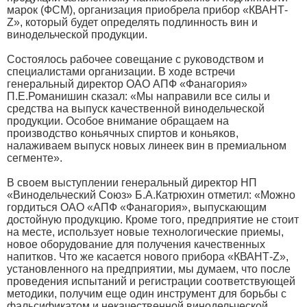
марок (ФСМ), организация приобрела прибор «КВАНТ-
Z», который будет определять подлинность вин и
винодельческой продукции.
Состоялось рабочее совещание с руководством и
специалистами организации. В ходе встречи
генеральный директор ОАО АПФ «Фанагория»
П.Е.Романишин сказал: «Мы направили все силы и
средства на выпуск качественной винодельческой
продукции. Особое внимание обращаем на
производство коньячных спиртов и коньяков,
налаживаем выпуск новых линеек вин в премиальном
сегменте».
В своем выступлении генеральный директор НП
«Винодельческий Союз» Б.А.Катрюхин отметил: «Можно
гордиться ОАО «АПФ «Фанагория», выпускающим
достойную продукцию. Кроме того, предприятие не стоит
на месте, использует новые технологические приемы,
новое оборудование для получения качественных
напитков. Что же касается нового прибора «КВАНТ-Z»,
установленного на предприятии, мы думаем, что после
проведения испытаний и регистрации соответствующей
методики, получим еще один инструмент для борьбы с
фальсификатом и некачественной винодельческой