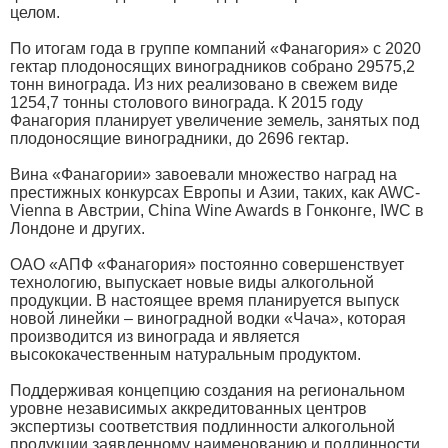
целом.
По итогам года в группе компаний «Фанагория» с 2020
гектар плодоносящих виноградников собрано 29575,2
тонн винограда. Из них реализовано в свежем виде
1254,7 тонны столового винограда. К 2015 году
Фанагория планирует увеличение земель, занятых под
плодоносящие виноградники, до 2696 гектар.
Вина «Фанагории» завоевали множество наград на
престижных конкурсах Европы и Азии, таких, как AWC-
Vienna в Австрии, China Wine Awards в Гонконге, IWC в
Лондоне и других.
ОАО «АПФ «Фанагория» постоянно совершенствует
технологию, выпускает новые виды алкогольной
продукции. В настоящее время планируется выпуск
новой линейки – виноградной водки «Чача», которая
производится из винограда и является
высококачественным натуральным продуктом.
Поддерживая концепцию создания на региональном
уровне независимых аккредитованных центров
экспертизы соответствия подлинности алкогольной
продукции заявленному наименованию и подлинности