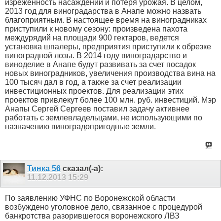
изреженность насаждений и потеря урожая. В целом,
2013 год для виноградарства в Анапе можно назвать
благоприятным. В настоящее время на виноградниках
приступили к новому сезону: произведена пахота
междурядий на площади 900 гектаров, ведется
установка шпалеры, предприятия приступили к обрезке
виноградной лозы. В 2014 году виноградарство и
виноделие в Анапе будут развивать за счет посадок
новых виноградников, увеличения производства вина на
100 тысяч дал в год, а также за счет реализации
инвестиционных проектов. Для реализации этих
проектов привлекут более 100 млн. руб. инвестиций. Мэр
Анапы Сергей Сергеев поставил задачу активнее
работать с землевладельцами, не использующими по
назначению виноградопригодные земли.
Тинка 56
сказал(-а):
11.12.2013
15:29
По заявлению УФНС по Воронежской области
возбуждено уголовное дело, связанное с процедурой
банкротства разорившегося воронежского ЛВЗ