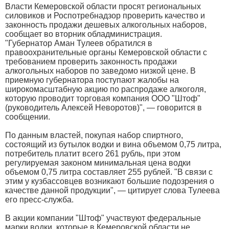
Власти Кемеровской области просят региональных
силовиков и Роспотребнадзор проверить качество и
законность продажи дешевых алкогольных наборов,
сообщает во вторник обладминистрация.
"Губернатор Аман Тулеев обратился в
правоохранительные органы Кемеровской области с
требованием проверить законность продажи
алкогольных наборов по заведомо низкой цене. В
приемную губернатора поступают жалобы на
широкомасштабную акцию по распродаже алкоголя,
которую проводит торговая компания ООО "Штоф"
(руководитель Алексей Неворотов)", — говорится в
сообщении.
По данным властей, покупая набор спиртного,
состоящий из бутылок водки и вина объемом 0,75 литра,
потребитель платит всего 261 рубль, при этом
регулируемая законом минимальная цена водки
объемом 0,75 литра составляет 255 рублей. "В связи с
этим у кузбассовцев возникают большие подозрения о
качестве данной продукции", — цитирует слова Тулеева
его пресс-служба.
В акции компании "Штоф" участвуют федеральные
марки водки, которые в Кемеровской области не