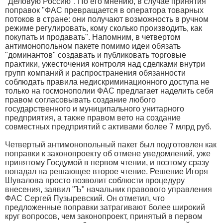
"Деловую Россию". По его мнению, в случае принятия
поправок "ФАС превращается в оператора товарных
потоков в стране: они получают возможность в ручном
режиме регулировать, кому сколько производить, как
покупать и продавать". Напомним, в четвертом
антимонопольном пакете помимо идеи обязать
"доминантов" создавать и публиковать торговые
практики, ужесточения контроля над сделками внутри
групп компаний и распространения обязанности
соблюдать правила недискриминационного доступа не
только на госмонополии ФАС предлагает наделить себя
правом согласовывать создание любого
государственного и муниципального унитарного
предприятия, а также правом вето на создание
совместных предприятий с активами более 7 млрд руб.
Четвертый антимонопольный пакет был подготовлен как
поправки к законопроекту об отмене уведомлений, уже
принятому Госдумой в первом чтении, и поэтому сразу
попадал на решающее второе чтение. Решение Игоря
Шувалова просто позволит соблюсти процедуру
внесения, заявил "Ъ" начальник правового управления
ФАС Сергей Пузыревский. Он отметил, что
предложенные поправки затрагивают более широкий
круг вопросов, чем законопроект, принятый в первом