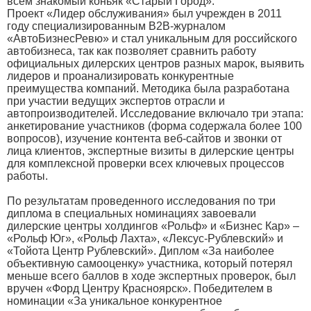
всем знакомый коньяк «Старый Город».
Проект «Лидер обслуживания» был учрежден в 2011
году специализированным B2B-журналом
«АвтоБизнесРевю» и стал уникальным для российского
автобизнеса, так как позволяет сравнить работу
официальных дилерских центров разных марок, выявить
лидеров и проанализировать конкурентные
преимущества компаний. Методика была разработана
при участии ведущих экспертов отрасли и
автопроизводителей. Исследование включало три этапа:
анкетирование участников (форма содержала более 100
вопросов), изучение контента веб-сайтов и звонки от
лица клиентов, экспертные визиты в дилерские центры
для комплексной проверки всех ключевых процессов
работы.
По результатам проведенного исследования по три
диплома в специальных номинациях завоевали
дилерские центры холдингов «Рольф» и «Бизнес Кар» –
«Рольф Юг», «Рольф Лахта», «Лексус-Рублевский» и
«Тойота Центр Рублевский». Диплом «За наиболее
объективную самооценку» участника, который потерял
меньше всего баллов в ходе экспертных проверок, был
вручен «Форд Центру Красноярск». Победителем в
номинации «За уникальное конкурентное