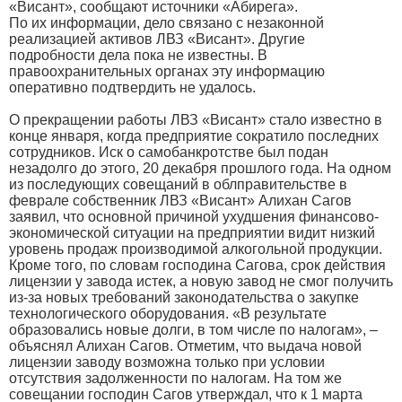
«Висант», сообщают источники «Абирега».
По их информации, дело связано с незаконной
реализацией активов ЛВЗ «Висант». Другие
подробности дела пока не известны. В
правоохранительных органах эту информацию
оперативно подтвердить не удалось.
О прекращении работы ЛВЗ «Висант» стало известно в
конце января, когда предприятие сократило последних
сотрудников. Иск о самобанкротстве был подан
незадолго до этого, 20 декабря прошлого года. На одном
из последующих совещаний в облправительстве в
феврале собственник ЛВЗ «Висант» Алихан Сагов
заявил, что основной причиной ухудшения финансово-
экономической ситуации на предприятии видит низкий
уровень продаж производимой алкогольной продукции.
Кроме того, по словам господина Сагова, срок действия
лицензии у завода истек, а новую завод не смог получить
из-за новых требований законодательства о закупке
технологического оборудования. «В результате
образовались новые долги, в том числе по налогам», –
объяснял Алихан Сагов. Отметим, что выдача новой
лицензии заводу возможна только при условии
отсутствия задолженности по налогам. На том же
совещании господин Сагов утверждал, что к 1 марта