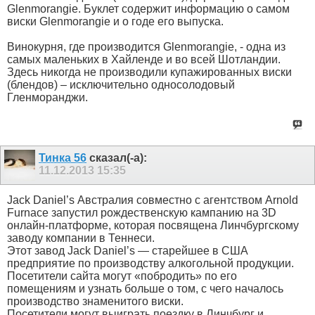
Glenmorangie. Буклет содержит информацию о самом
виски Glenmorangie и о годе его выпуска.
Винокурня, где производится Glenmorangie, - одна из
самых маленьких в Хайленде и во всей Шотландии.
Здесь никогда не производили купажированных виски
(блендов) – исключительно односолодовый
Гленморанджи.
Тинка 56
сказал(-а):
11.12.2013
15:35
Jack Daniel’s Австралия совместно с агентством Arnold
Furnace запустил рождественскую кампанию на 3D
онлайн-платформе, которая посвящена Линчбургскому
заводу компании в Теннеси.
Этот завод Jack Daniel’s — старейшее в США
предприятие по производству алкогольной продукции.
Посетители сайта могут «побродить» по его
помещениям и узнать больше о том, с чего началось
производство знаменитого виски.
Посетители могут выиграть поездку в Линчбург и