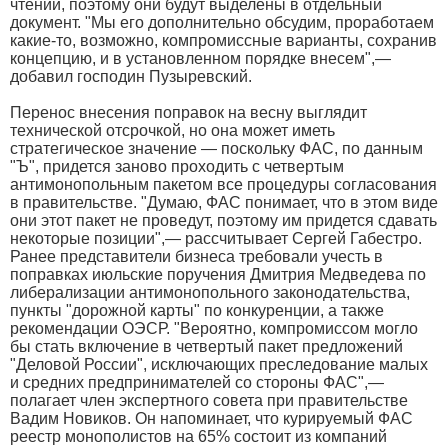
чтении, поэтому они будут выделены в отдельный
документ. "Мы его дополнительно обсудим, проработаем
какие-то, возможно, компромиссные варианты, сохранив
концепцию, и в установленном порядке внесем",—
добавил господин Пузыревский.
Перенос внесения поправок на весну выглядит
технической отсрочкой, но она может иметь
стратегическое значение — поскольку ФАС, по данным
"Ъ", придется заново проходить с четвертым
антимонопольным пакетом все процедуры согласования
в правительстве. "Думаю, ФАС понимает, что в этом виде
они этот пакет не проведут, поэтому им придется сдавать
некоторые позиции",— рассчитывает Сергей Габестро.
Ранее представители бизнеса требовали учесть в
поправках июльские поручения Дмитрия Медведева по
либерализации антимонопольного законодательства,
пункты "дорожной карты" по конкуренции, а также
рекомендации ОЭСР. "Вероятно, компромиссом могло
бы стать включение в четвертый пакет предложений
"Деловой России", исключающих преследование малых
и средних предпринимателей со стороны ФАС",—
полагает член экспертного совета при правительстве
Вадим Новиков. Он напоминает, что курируемый ФАС
реестр монополистов на 65% состоит из компаний