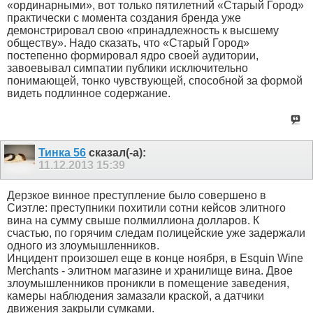
«ординарными», вот только пятилетний «Старый Город»
практически с момента создания бренда уже
демонстрировал свою «принадлежность к высшему
обществу». Надо сказать, что «Старый Город»
постепенно формировал ядро своей аудитории,
завоевывал симпатии публики исключительно
понимающей, тонко чувствующей, способной за формой
видеть подлинное содержание.
Тинка 56
сказал(-а):
11.12.2013
15:39
Дерзкое винное преступление было совершено в
Сиэтле: преступники похитили сотни кейсов элитного
вина на сумму свыше полмиллиона долларов. К
счастью, по горячим следам полицейские уже задержали
одного из злоумышленников.
Инцидент произошел еще в конце ноября, в Esquin Wine
Merchants - элитном магазине и хранилище вина. Двое
злоумышленников проникли в помещение заведения,
камеры наблюдения замазали краской, а датчики
движения закрыли сумками.