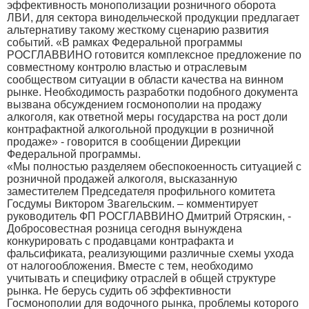
эффективность монополизации розничного оборота
ЛВИ, для сектора винодельческой продукции предлагает
альтернативу такому жесткому сценарию развития
событий. «В рамках Федеральной программы
РОСГЛАВВИНО готовится комплексное предложение по
совместному контролю властью и отраслевым
сообществом ситуации в области качества на винном
рынке. Необходимость разработки подобного документа
вызвана обсуждением госмонополии на продажу
алкоголя, как ответной меры государства на рост доли
контрафактной алкогольной продукции в розничной
продаже» - говорится в сообщении Дирекции
Федеральной программы.
«Мы полностью разделяем обеспокоенность ситуацией с
розничной продажей алкоголя, высказанную
заместителем Председателя профильного комитета
Госдумы Виктором Звагельским. – комментирует
руководитель ФП РОСГЛАВВИНО Дмитрий Отряскин, -
Добросовестная розница сегодня вынуждена
конкурировать с продавцами контрафакта и
фальсификата, реализующими различные схемы ухода
от налогообложения. Вместе с тем, необходимо
учитывать и специфику отраслей в общей структуре
рынка. Не берусь судить об эффективности
Госмонополии для водочного рынка, проблемы которого