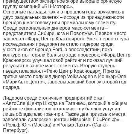
преимущество» экспертное жюри выбрало брянскую
группу компаний «БН-Моторс».
Основные награды, как и в прошлом году, вручались в
двух раздельных зачетах – исходя из принадлежности
брендов к массовому или премиальному сегменту.
Среди региональных дилеров масс-сегмента –
представители Сибири, юга и Поволжья. Первое место
завоевал «Форд Центр Красноярск». Уже с первого тура
исследования предприятие стало лидером среди
участников от бренда Ford, а впоследствии, пока
конкуренты теряли баллы в ходе проверок, «Форд Центр
Красноярск» улучшал свой рейтинг и показал лучший
результат в зачете масс-сегмента. Вторую ступень
пьедестала занял «Рено Центр Краснодар». Приз за
третье место получил дилер Volkswagen в Йошкар-Оле
«МариАвтоЦентр», завоевывающий бронзу второй год
подряд.
Лидером среди столичных предприятий стал
«АвтоСпецЦентр Шкода на Таганке», который в общем
рейтинге финалистов по количеству баллов уступил
лишь обладателю гран-при. Также два призовых места
завоевали дилерские центры Mitsubishi ГК «Рольф» –
«Рольф Юг» (Москва) и «Рольф Лахта» (Санкт-
Петербург).