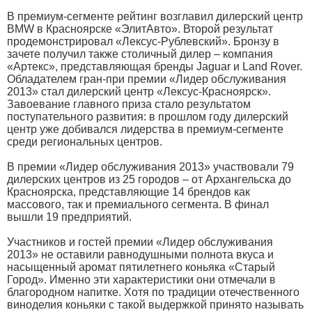
В премиум-сегменте рейтинг возглавил дилерский центр
BMW в Красноярске «ЭлитАвто». Второй результат
продемонстрировал «Лексус-Рублевский». Бронзу в
зачете получил также столичный дилер – компания
«Артекс», представляющая бренды Jaguar и Land Rover.
Обладателем гран-при премии «Лидер обслуживания
2013» стал дилерский центр «Лексус-Красноярск».
Завоевание главного приза стало результатом
поступательного развития: в прошлом году дилерский
центр уже добивался лидерства в премиум-сегменте
среди региональных центров.
В премии «Лидер обслуживания 2013» участвовали 79
дилерских центров из 25 городов – от Архангельска до
Красноярска, представляющие 14 брендов как
массового, так и премиального сегмента. В финал
вышли 19 предприятий.
Участников и гостей премии «Лидер обслуживания
2013» не оставили равнодушными полнота вкуса и
насыщенный аромат пятилетнего коньяка «Старый
Город». Именно эти характеристики они отмечали в
благородном напитке. Хотя по традиции отечественного
виноделия коньяки с такой выдержкой принято называть