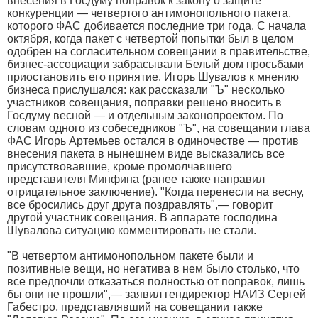
внесения в Госдуму поправок к закону о защите
конкуренции — четвертого антимонопольного пакета,
которого ФАС добивается последние три года. С начала
октября, когда пакет с четвертой попытки был в целом
одобрен на согласительном совещании в правительстве,
бизнес-ассоциации забрасывали Белый дом просьбами
приостановить его принятие. Игорь Шувалов к мнению
бизнеса прислушался: как рассказали "Ъ" несколько
участников совещания, поправки решено вносить в
Госдуму весной — и отдельным законопроектом. По
словам одного из собеседников "Ъ", на совещании глава
ФАС Игорь Артемьев остался в одиночестве — против
внесения пакета в нынешнем виде высказались все
присутствовавшие, кроме промолчавшего
представителя Минфина (ранее также направил
отрицательное заключение). "Когда перенесли на весну,
все бросились друг друга поздравлять",— говорит
другой участник совещания. В аппарате господина
Шувалова ситуацию комментировать не стали.
"В четвертом антимонопольном пакете были и
позитивные вещи, но негатива в нем было столько, что
все предпочли отказаться полностью от поправок, лишь
бы они не прошли",— заявил гендиректор НАИЗ Сергей
Габестро, представлявший на совещании также