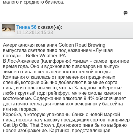
малого и среднего бизнеса.
Тинка 56
сказал(-а):
11.12.2013
15:33
Американская компания Golden Road Brewing
выпустила светлое пиво под названием «Лучшая
погода» – Better Weather IPA.
В Лос-Анжелесе (Калифорния) «зима» – самое приятное
время года. Оно и вдохновило пивоваров на выпуск
зимнего пива в честь невероятно теплой погоды.
Компания отказалась от применения праздничных
специй, которые обычно добавляют в зимние сорта
пива, и использовали то, что на Западном побережье
любят круглый год: грейпфрут, мягкие смолы хмеля и
косточковые. Содержание алкоголя 9,4% обеспечивает
достаточно тепла для «зимних» вечеринок у бассейна
или на террасе.
Коробка, в которую упакованы банки с новой маркой
пива, похожа на упаковку предыдущих сортов, например
Get Up Offa' That Brown. Для нового пива было выбрано
новое изображение. Картинка, представляющая