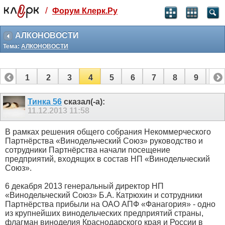
/
Форум Клерк.Ру
Святые угодники, Клерк без рекламы
прекрасен:)
АЛКОНОВОСТИ
Тема:
АЛКОНОВОСТИ
месяц
99
₽
3 месяца
1
2
3
4
5
6
7
8
9
10
259
₽
-10%
11
12
13
14
15
16
17
18
19
20
полгода
Тинка 56
сказал(-а):
11.12.2013
11:58
499
₽
-15%
Отмена
Оплатить
В рамках решения общего собрания Некоммерческого
Партнёрства «Винодельческий Союз» руководство и
сотрудники Партнёрства начали посещение
предприятий, входящих в состав НП «Винодельческий
Союз».
6 декабря 2013 генеральный директор НП
«Винодельческий Союз» Б.А. Катрюхин и сотрудники
Партнёрства прибыли на ОАО АПФ «Фанагория» - одно
из крупнейших винодельческих предприятий страны,
флагман виноделия Краснодарского края и России в