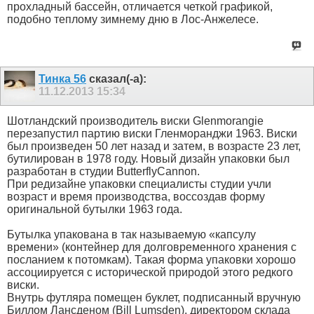
прохладный бассейн, отличается четкой графикой,
подобно теплому зимнему дню в Лос-Анжелесе.
Тинка 56
сказал(-а):
11.12.2013
15:34
Шотландский производитель виски Glenmorangie
перезапустил партию виски Гленморанджи 1963. Виски
был произведен 50 лет назад и затем, в возрасте 23 лет,
бутилирован в 1978 году. Новый дизайн упаковки был
разработан в студии ButterflyCannon.
При редизайне упаковки специалисты студии учли
возраст и время производства, воссоздав форму
оригинальной бутылки 1963 года.
Бутылка упакована в так называемую «капсулу
времени» (контейнер для долговременного хранения с
посланием к потомкам). Такая форма упаковки хорошо
ассоциируется с исторической природой этого редкого
виски.
Внутрь футляра помещен буклет, подписанный вручную
Биллом Лансденом (Bill Lumsden), директором склада