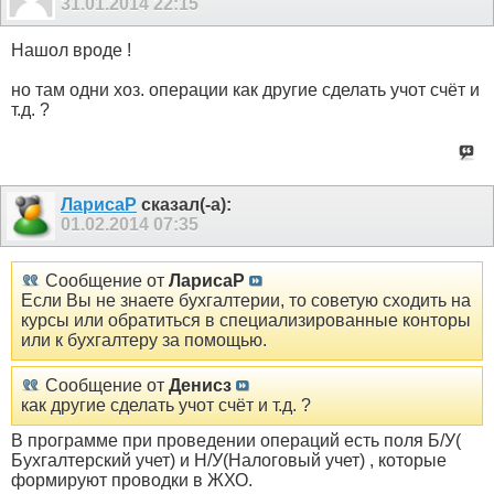
31.01.2014
22:15
Нашол вроде !
но там одни хоз. операции как другие сделать учот счёт и
т.д. ?
ЛарисаР
сказал(-а):
01.02.2014
07:35
Сообщение от
ЛарисаР
Если Вы не знаете бухгалтерии, то советую сходить на
курсы или обратиться в специализированные конторы
или к бухгалтеру за помощью.
Сообщение от
Денисз
как другие сделать учот счёт и т.д. ?
В программе при проведении операций есть поля Б/У(
Бухгалтерский учет) и Н/У(Налоговый учет) , которые
формируют проводки в ЖХО.