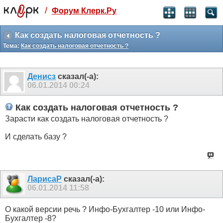
/
Форум Клерк.Ру
Святые угодники, Клерк без рекламы
прекрасен:)
Как создать налоговая отчетность ?
Тема:
Как создать налоговая отчетность ?
месяц
99
₽
3 месяца
Денисз
сказал(-а):
259
₽
06.01.2014
00:24
-10%
полгода
Как создать налоговая отчетность ?
499
₽
Зарасти как создать налоговая отчетность ?
-15%
Отмена
Оплатить
И сделать базу ?
ЛарисаР
сказал(-а):
06.01.2014
11:58
О какой версии речь ? Инфо-Бухгалтер -10 или Инфо-
Бухгалтер -8?