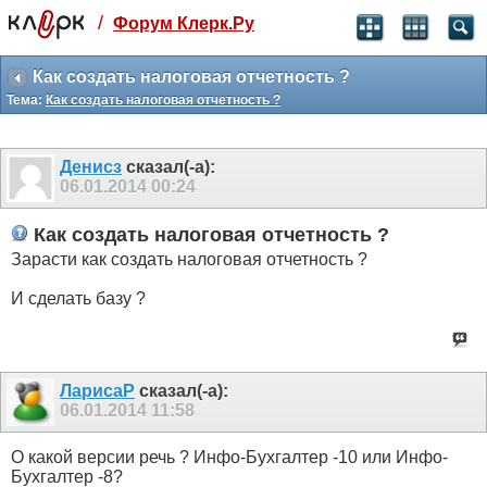
/
Форум Клерк.Ру
Святые угодники, Клерк без рекламы
прекрасен:)
Как создать налоговая отчетность ?
Тема:
Как создать налоговая отчетность ?
месяц
99
₽
3 месяца
Денисз
сказал(-а):
259
₽
06.01.2014
00:24
-10%
полгода
Как создать налоговая отчетность ?
499
₽
Зарасти как создать налоговая отчетность ?
-15%
Отмена
Оплатить
И сделать базу ?
ЛарисаР
сказал(-а):
06.01.2014
11:58
О какой версии речь ? Инфо-Бухгалтер -10 или Инфо-
Бухгалтер -8?