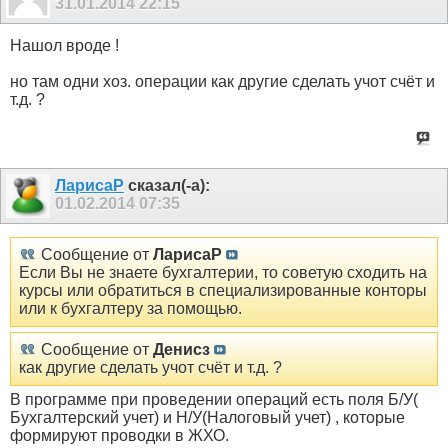
31.01.2014
22:15
Нашол вроде !
но там одни хоз. операции как другие сделать учот счёт и
т.д. ?
ЛарисаР
сказал(-а):
01.02.2014
07:35
Сообщение от
ЛарисаР
Если Вы не знаете бухгалтерии, то советую сходить на
курсы или обратиться в специализированные конторы
или к бухгалтеру за помощью.
Сообщение от
Денисз
как другие сделать учот счёт и т.д. ?
В программе при проведении операций есть поля Б/У(
Бухгалтерский учет) и Н/У(Налоговый учет) , которые
формируют проводки в ЖХО.