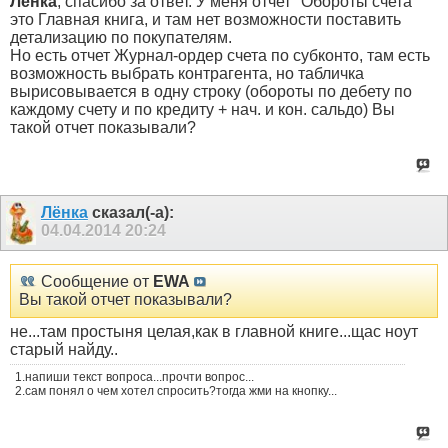
Лёнка
, спасибо за ответ. У меня отчет "Обороты счета"
это Главная книга, и там нет возможности поставить
детализацию по покупателям.
Но есть отчет Журнал-ордер счета по субконто, там есть
возможность выбрать контрагента, но табличка
вырисовывается в одну строку (обороты по дебету по
каждому счету и по кредиту + нач. и кон. сальдо) Вы
такой отчет показывали?
Лёнка
сказал(-а):
04.04.2014
20:24
Сообщение от
EWA
Вы такой отчет показывали?
не...там простыня целая,как в главной книге...щас ноут
старый найду..
1.напиши текст вопроса...прочти вопрос...
2.сам понял о чем хотел спросить?тогда жми на кнопку...