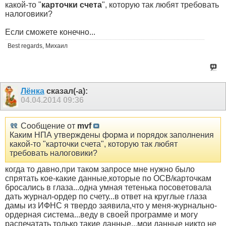
какой-то "
карточки счета
", которую так любят требовать
налоговики?
Если сможете конечно...
Best regards, Михаил
Лёнка
сказал(-а):
04.04.2014
09:36
Сообщение от
mvf
Каким НПА утверждены форма и порядок заполнения
какой-то "карточки счета", которую так любят
требовать налоговики?
когда то давно,при таком запросе мне нужно было
спрятать кое-какие данные,которые по ОСВ/карточкам
бросались в глаза...одна умная тетенька посоветовала
дать журнал-ордер по счету...в ответ на круглые глаза
дамы из ИФНС я твердо заявила,что у меня-журнально-
ордерная система...веду в своей программе и могу
распечатать только такие данные...мои данные никто не