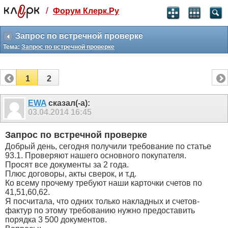
/
Форум Клерк.Ру
Святые угодники, Клерк без рекламы
прекрасен:)
Запрос по встречной проверке
Тема:
Запрос по встречной проверке
месяц
99
₽
3 месяца
1
2
259
₽
-10%
полгода
EWA
сказал(-а):
03.04.2014
16:45
499
₽
-15%
Отмена
Оплатить
Запрос по встречной проверке
Добрый день, сегодня получили требование по статье
93.1. Проверяют нашего основного покупателя.
Просят все документы за 2 года.
Плюс договоры, акты сверок, и т.д.
Ко всему прочему требуют наши карточки счетов по
41,51,60,62.
Я посчитала, что одних только накладных и счетов-
фактур по этому требованию нужно предоставить
порядка 3 500 документов.