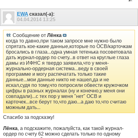
EWA
сказал(-а):
04.04.2014
13:25
Сообщение от
Лёнка
когда то давно,при таком запросе мне нужно было
спрятать кое-какие данные,которые по ОСВ/карточкам
бросались в глаза...одна умная тетенька посоветовала
дать журнал-ордер по счету...в ответ на круглые глаза
дамы из ИФНС я твердо заявила,что у меня-
журнально-ордерная система...веду в своей
программе и могу распечатать только такие
данные...мои данные никто не нашел,да и не
искал,судя по тому,что попросили обвести кружочком
цифры в разных журналах (ну и конечно,у меня они
совпадали)...с тех пор у меня "нет" ОСВ и
карточек...все берут то,что даю...а даю то,что считаю
можным дать...
Спасибо за подсказку!
Лёнка
, а подскажите, пожалуйста, как такой журнал-
ордер по счету 62 можно сделать только по одному