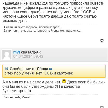
нашел,да и не искал,судя по тому,что попросили обвести
кружочком цифры в разных журналах (ну и конечно,у
меня они совпадали)...с тех пор у меня "нет" ОСВ и
карточек...все берут то,что даю...а даю то,что считаю
можным дать...
1.напиши текст вопроса...прочти вопрос...
2.сам понял о чем хотел спросить?тогда жми на кнопку...
mvf
сказал(-а):
04.04.2014
09:43
Сообщение от
Лёнка
с тех пор у меня "нет" ОСВ и карточек
А у меня их и на самом деле нет.
Даже если бы были -
они бы не были утверждены УП в качестве
бухрегистров. ))
Best regards, Михаил