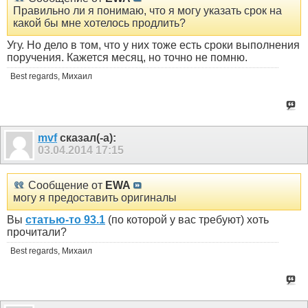
Правильно ли я понимаю, что я могу указать срок на
какой бы мне хотелось продлить?
Угу. Но дело в том, что у них тоже есть сроки выполнения
поручения. Кажется месяц, но точно не помню.
Best regards, Михаил
mvf
сказал(-а):
03.04.2014
17:15
Сообщение от
EWA
могу я предоставить оригиналы
Вы
статью-то 93.1
(по которой у вас требуют) хоть
прочитали?
Best regards, Михаил