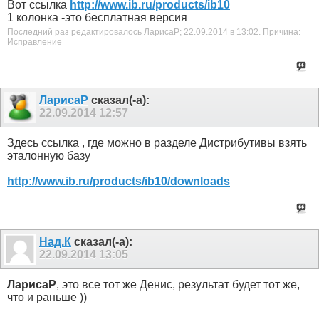
Вот ссылка
http://www.ib.ru/products/ib10
1 колонка -это бесплатная версия
Последний раз редактировалось ЛарисаР; 22.09.2014 в
13:02
.
Причина:
Исправление
ЛарисаР
сказал(-а):
22.09.2014
12:57
Здесь ссылка , где можно в разделе Дистрибутивы взять
эталонную базу
http://www.ib.ru/products/ib10/downloads
Над.К
сказал(-а):
22.09.2014
13:05
ЛарисаР
, это все тот же Денис, результат будет тот же,
что и раньше ))