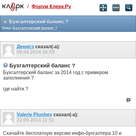
/
Форум Клерк.Ру
Святые угодники, Клерк без рекламы
прекрасен:)
Бухгалтерский баланс ?
Тема:
Бухгалтерский баланс ?
месяц
99
₽
3 месяца
Денисз
сказал(-а):
259
₽
09.04.2014
16:55
-10%
полгода
Бухгалтерский баланс ?
499
₽
Бухгалтерский баланс за 2014 год с примером
-15%
заполнения ?
Отмена
Оплатить
где найти ?
Valeriy Plushev
сказал(-а):
22.09.2014
11:51
Скачайте бесплатную версию инфо-бухгалтера 10 и