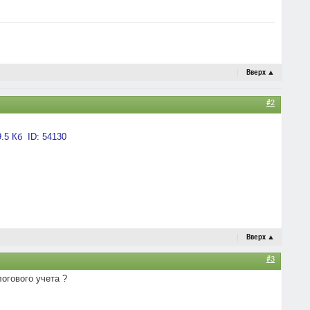
Вверх
▲
#2
Вверх
▲
#3
огового учета ?