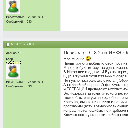
Регистрация
26.09.2011
Сообщений
533
24.04.2014,
08:40
Переход с 1С 8.2 на ИНФО
ЛарисаР
Мое мнение
Клерк
Процитирую и добавлю свой пост из
Мне, как бухгалтеру, по душе именно 
В Инфо-все в одном. И Бухгалтерия,
ОДИН журнал хозяйственных операций
Не нужно настраивать отчеты ( Обор
Регистрация
26.09.2011
А по учебной версии Инфо-Бухг
Сообщений
533
ФЕДЕРАЦИИ преподают бухучет име
Возможность автоматического резер
Более быстрая установка обновлени
Конечно, бывают и ошибки и наличие
программы (есть возможность скачат
исправляются ошибки, но и добавля
Возможность установки любого колич