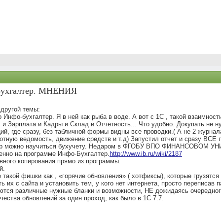
-Бухгалтер. МНЕНИЯ
 другой темы:
Инфо-бухгалтер. Я в ней как рыба в воде. А вот с 1С , такой взаимности 
 и Зарплата и Кадры и Склад и Отчетность... Что удобно. Докупать не н
, где сразу, без табличной формы видны все проводки.( А не 2 журнал
отную ведомость, движение средств и т.д) Запустил отчет и сразу ВСЕ 
алтер можно научиться бухучету. Недаром в ФГОБУ ВПО ФИНАНСОВ
нно на программе Инфо-Бухгалтер.
http://www.ib.ru/wiki/2187
вного копирования прямо из программы.
й.
 такой фишки как , «горячие обновления» ( хотфиксы), которые грузятся
ь их с сайта и установить тем, у кого нет интернета, просто переписав 
ются различные нужные бланки и возможности, НЕ дожидаясь очередного
ества обновлений за один проход, как было в 1С 7.7.