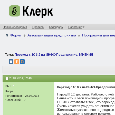
Новые сообщения
Правила
Календарь
Навигация
Форум
Автоматизация предприятия
Программы для вед
Тема:
Переход с 1С 8.2 на ИНФО-Предприятие. МНЕНИЯ
23.04.2014,
09:48
KD T
Переход с 1С 8.2 на ИНФО-Предприяти
Клерк
Народ!!! 1С достала. Работаю с ней 
Регистрация
23.04.2014
Ненависть к этой прикладной прогр
Сообщений
2
ПРОШУ отозваться тех, кто перехо
Очень хочется увидеть объективно
Желательно указать все подводные 
использовании в сетевом режиме.