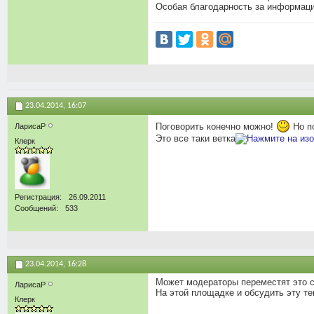
Особая благодарность за информаци
23.04.2014,
16:07
Поговорить конечно можно!
Но п
ЛарисаР
Это все таки ветка
Клерк
Регистрация
26.09.2011
Сообщений
533
23.04.2014,
16:28
Может модераторы переместят это с
ЛарисаР
На этой площадке и обсудить эту те
Клерк