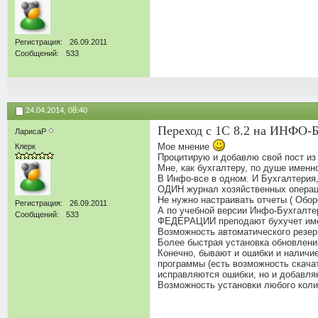
Регистрация
26.09.2011
Сообщений
533
24.04.2014,
08:40
Переход с 1С 8.2 на ИНФО
ЛарисаР
Мое мнение
Клерк
Процитирую и добавлю свой пост из
Мне, как бухгалтеру, по душе именно 
В Инфо-все в одном. И Бухгалтерия,
ОДИН журнал хозяйственных операций
Не нужно настраивать отчеты ( Обор
Регистрация
26.09.2011
А по учебной версии Инфо-Бухг
Сообщений
533
ФЕДЕРАЦИИ преподают бухучет име
Возможность автоматического резер
Более быстрая установка обновлени
Конечно, бывают и ошибки и наличие
программы (есть возможность скачат
исправляются ошибки, но и добавля
Возможность установки любого колич