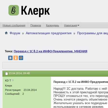
Новые сообщения
Правила
Календарь
Навигация
Форум
Автоматизация предприятия
Программы для вед
Тема:
Переход с 1С 8.2 на ИНФО-Предприятие. МНЕНИЯ
23.04.2014,
09:48
KD T
Переход с 1С 8.2 на ИНФО-Предприяти
Клерк
Народ!!! 1С достала. Работаю с ней 
Регистрация
23.04.2014
Ненависть к этой прикладной прогр
Сообщений
2
ПРОШУ отозваться тех, кто перехо
Очень хочется увидеть объективно
Желательно указать все подводные 
использовании в сетевом режиме.