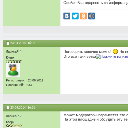
Особая благодарность за информаци
23.04.2014,
16:07
Поговорить конечно можно!
Но п
ЛарисаР
Это все таки ветка
Клерк
Регистрация
26.09.2011
Сообщений
533
23.04.2014,
16:28
Может модераторы переместят это с
ЛарисаР
На этой площадке и обсудить эту те
Клерк