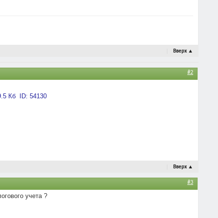
Вверх
▲
#2
Вверх
▲
#3
огового учета ?