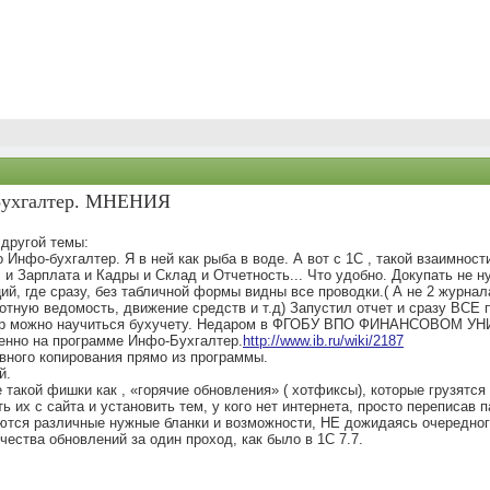
-Бухгалтер. МНЕНИЯ
 другой темы:
Инфо-бухгалтер. Я в ней как рыба в воде. А вот с 1С , такой взаимности 
 и Зарплата и Кадры и Склад и Отчетность... Что удобно. Докупать не н
, где сразу, без табличной формы видны все проводки.( А не 2 журнал
отную ведомость, движение средств и т.д) Запустил отчет и сразу ВСЕ 
алтер можно научиться бухучету. Недаром в ФГОБУ ВПО ФИНАНСОВ
нно на программе Инфо-Бухгалтер.
http://www.ib.ru/wiki/2187
вного копирования прямо из программы.
й.
 такой фишки как , «горячие обновления» ( хотфиксы), которые грузятся
ь их с сайта и установить тем, у кого нет интернета, просто переписав 
ются различные нужные бланки и возможности, НЕ дожидаясь очередного
ества обновлений за один проход, как было в 1С 7.7.