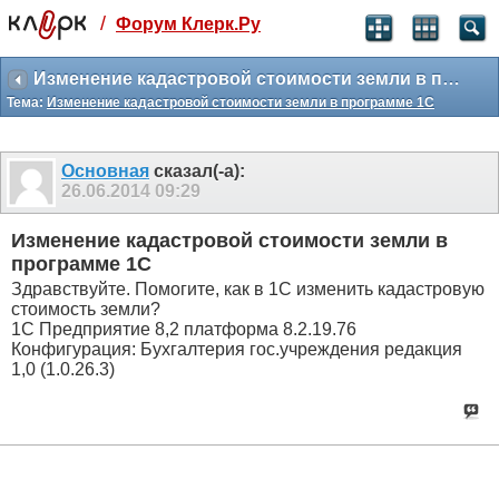
/
Форум Клерк.Ру
Святые угодники, Клерк без рекламы
прекрасен:)
Изменение кадастровой стоимости земли в программе 1С
Тема:
Изменение кадастровой стоимости земли в программе 1С
месяц
99
₽
3 месяца
Основная
сказал(-а):
259
₽
26.06.2014
09:29
-10%
полгода
Изменение кадастровой стоимости земли в
499
₽
программе 1С
-15%
Здравствуйте. Помогите, как в 1С изменить кадастровую
Отмена
Оплатить
стоимость земли?
1С Предприятие 8,2 платформа 8.2.19.76
Конфигурация: Бухгалтерия гос.учреждения редакция
1,0 (1.0.26.3)