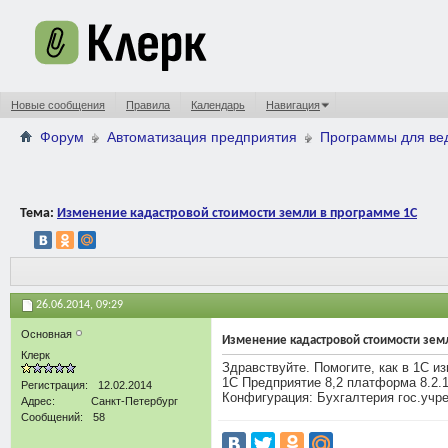
Новые сообщения
Правила
Календарь
Навигация
Форум
Автоматизация предприятия
Программы для вед
Тема:
Изменение кадастровой стоимости земли в программе 1С
26.06.2014,
09:29
Основная
Изменение кадастровой стоимости зем
Клерк
Здравствуйте. Помогите, как в 1С и
1С Предприятие 8,2 платформа 8.2.1
Регистрация
12.02.2014
Конфигурация: Бухгалтерия гос.учреж
Адрес
Санкт-Петербург
Сообщений
58