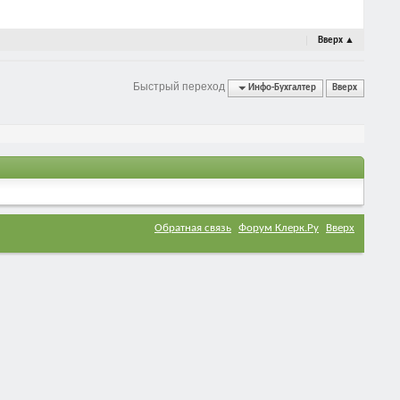
Вверх
▲
Быстрый переход
Инфо-Бухгалтер
Вверх
Обратная связь
Форум Клерк.Ру
Вверх