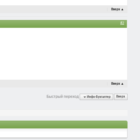
Вверх
▲
#2
Вверх
▲
Быстрый переход
Инфо-Бухгалтер
Вверх