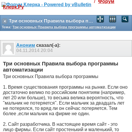
/
Форум
Клерк.Ру
Святые угодники, Клерк без рекламы
прекрасен:)
Три основных Правила выбора программы автоматизации
Тема:
Три основных Правила выбора программы автоматизации
месяц
99
₽
3 месяца
Аноним
сказал(-а):
259
₽
04.11.2014
20:04
-10%
полгода
Три основных Правила выбора программы
499
₽
автоматизации
-15%
Три основных Правила выбора программы
Отмена
Оплатить
1. Время существования программы на рынке. Если оно
достаточно велико по российским понятиям (например,
лет 20 или больше), то весьма велика вероятность, что
"мальчик не потеряется". Если мальчик за двадцать лет
не потерялся, то вряд ли он сейчас потеряется. Тем
более ,если мальчик на фирме не один.
2. Сайт разработчика. В настоящее время сайт - это
лицо фирмы. Если сайт простенький и маленький, то