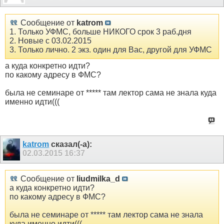
Сообщение от
katrom
1. Только УФМС, больше НИКОГО срок 3 раб.дня
2. Новые с 03.02.2015
3. Только лично. 2 экз. один для Вас, другой для УФМС
а куда конкретно идти?
по какому адресу в ФМС?
была не семинаре от ***** там лектор сама не знала куда
именно идти(((
katrom
сказал(-а):
02.03.2015
16:37
Сообщение от
liudmilka_d
а куда конкретно идти?
по какому адресу в ФМС?
была не семинаре от ***** там лектор сама не знала
куда именно идти(((