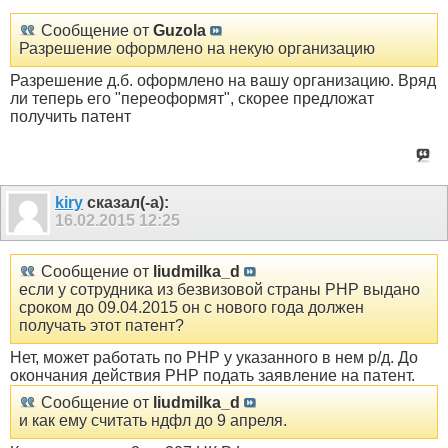
Сообщение от
Guzola
Разрешение оформлено на некую организацию
Разрешение д.б. оформлено на вашу организацию. Вряд
ли теперь его "переоформят", скорее предложат
получить патент
kiry
сказал(-а):
16.02.2015
12:25
Сообщение от
liudmilka_d
если у сотрудника из безвизовой страны РНР выдано
сроком до 09.04.2015 он с нового года должен
получать этот патент?
Нет, может работать по РНР у указанного в нем р/д. До
окончания действия РНР подать заявление на патент.
Сообщение от
liudmilka_d
и как ему считать ндфл до 9 апреля.