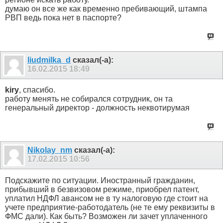
думаю он все же как временно пребивающий, штампа
РВП ведь пока нет в паспорте?
liudmilka_d
сказал(-а):
16.02.2015
18:49
kiry
, спасибо.
работу менять не собирался сотрудник, он та
генеральный директор - должность неквотирумая
Nikolay_nm
сказал(-а):
17.02.2015
10:56
Подскажите по ситуации. Иностранный гражданин,
прибывший в безвизовом режиме, приобрел патент,
уплатил НДФЛ авансом не в ту налоговую где стоит на
учете предприятие-работодатель (не те ему реквизиты в
ФМС дали). Как быть? Возможен ли зачет уплаченного