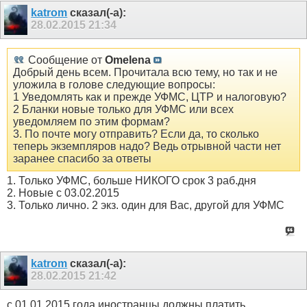
katrom
сказал(-а):
28.02.2015
21:34
Сообщение от
Omelena
Добрый день всем. Прочитала всю тему, но так и не
уложила в голове следующие вопросы:
1 Уведомлять как и прежде УФМС, ЦТР и налоговую?
2 Бланки новые только для УФМС или всех
уведомляем по этим формам?
3. По почте могу отправить? Если да, то сколько
теперь экземпляров надо? Ведь отрывной части нет
заранее спасибо за ответы
1. Только УФМС, больше НИКОГО срок 3 раб.дня
2. Новые с 03.02.2015
3. Только лично. 2 экз. один для Вас, другой для УФМС
katrom
сказал(-а):
28.02.2015
21:42
с 01.01.2015 года иностранцы должны платить