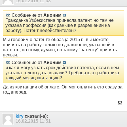
16.02.2015
11:38
Сообщение от
Аноним
Гражданка Узбекистана принесла патент, но там не
указана профессия (как раньше в разрешении на
работу). Патент недействителен?
Мы говорим о патенте образца 2015 г. -вы можете
принять на работу только по должности, указанной в
патенте, поэтому, думаю, по такому "патенту" принять
нельзя.
Сообщение от
Аноним
и как я могу узнать срок действия патента, если в нем
указана только дата выдачи? Требовать от работника
каждый месяц квитанцию?
Да из квитанции об оплате. Он мог оплатить его сразу за
год вперед.
kiry
сказал(-а):
16.02.2015
11:51