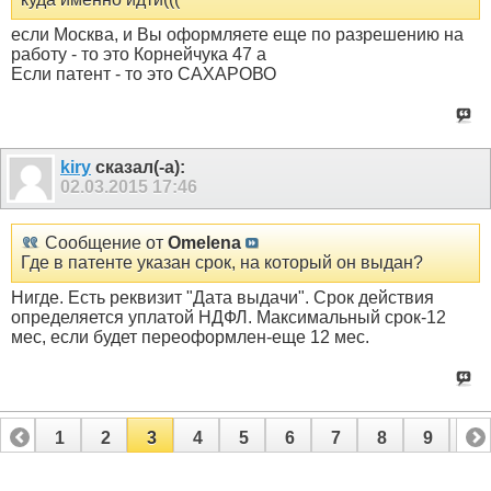
если Москва, и Вы оформляете еще по разрешению на
работу - то это Корнейчука 47 а
Если патент - то это САХАРОВО
kiry
сказал(-а):
02.03.2015
17:46
Сообщение от
Omelena
Где в патенте указан срок, на который он выдан?
Нигде. Есть реквизит "Дата выдачи". Срок действия
определяется уплатой НДФЛ. Максимальный срок-12
мес, если будет переоформлен-еще 12 мес.
1
2
3
4
5
6
7
8
9
10
11
12
13
14
15
16
17
18
19