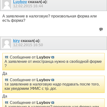
Luybov
сказал(-а):
12.02.2015
16:44
А заявление в налоговую? произвольная форма или
есть форма?
kiry
сказал(-а):
12.02.2015
16:50
Сообщение от
Luybov
А заявление от иностранца нужно в свободной форме
?
Да
Сообщение от
Luybov
т.е заявление в налоговую надо подавать после того,
как уведомим УФМС с тр. дог.
Да
Сообщение от
Luybov
А заявление в налоговую? произвольная форма или