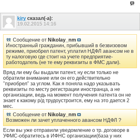
kiry
сказал(-а):
19.02.2015
14:16
Сообщение от
Nikolay_nm
Иностранный гражданин, прибывший в безвизовом
режиме, приобрел патент, уплатил НДФЛ авансом не в
ту налоговую где стоит на учете предприятие-
работодатель (не те ему реквизиты в ФМС дали).
Вряд ли ему бы выдали патент, ну если только не
обратили внимание или он его действительно
"приобрел" за углом. Как я поняла надо указывать
реквизиты по месту регистрации иностранца, а не
организации, ведь на момент получения патента он не
знает к какому р/д трудоустроится, ему на это дается 2
мес.
Сообщение от
Nikolay_nm
Возможен ли зачет уплаченного авансом НДФЛ ?
Если вы уже отправили уведомление о тр. договоре в
УФМС-обратитесь в ИФНС организации(база у них