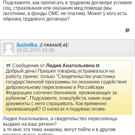
Подскажите, как прописать в трудовом договоре условия
соц. страхования или оказания мед.помощи (мы
льготники, в фонды ОМС не платим). Может у кого есть
образец трудового договора?
liudmilka_d
сказал(-а):
16.02.2015
18:48
Сообщение от
Лидия Анатольевна
Добрый день! Пришел товарищ устраиваться на
работу, принес только "Свидетельство участника
государственной программы по оказанию содействия
добровольному переселению в Российскую
Федерацию соотечественников, проживающих за
рубежом". Подскажите, пожалуйста, какие еще
документы с него спрашивать. Как временно
проживающий? О налогах я подумаю позже.
Лидия Анатольевна, а свидетельство переселенца
выдано на ваш регион?
а то мне эта тема знакома, могут пойти и в другом
регионе искать работу.