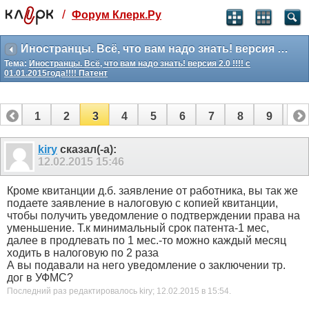
/
Форум Клерк.Ру
Святые угодники, Клерк без рекламы
прекрасен:)
Иностранцы. Всё, что вам надо знать! версия 2.0 !!!! с 01.01.2015года!!!! Патент
Тема:
Иностранцы. Всё, что вам надо знать! версия 2.0 !!!! с
месяц
01.01.2015года!!!! Патент
99
₽
3 месяца
259
₽
1
2
3
4
5
6
7
8
9
10
-10%
полгода
11
12
13
14
15
16
17
18
19
kiry
сказал(-а):
499
₽
12.02.2015
15:46
-15%
Отмена
Оплатить
Кроме квитанции д.б. заявление от работника, вы так же
подаете заявление в налоговую с копией квитанции,
чтобы получить уведомление о подтверждении права на
уменьшение. Т.к минимальный срок патента-1 мес,
далее в продлевать по 1 мес.-то можно каждый месяц
ходить в налоговую по 2 раза
А вы подавали на него уведомление о заключении тр.
дог в УФМС?
Последний раз редактировалось kiry; 12.02.2015 в
15:54
.