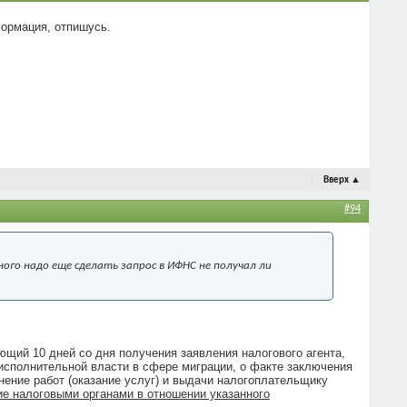
формация, отпишусь.
Вверх
▲
#94
ого надо еще сделать запрос в ИФНС не получал ли
ющий 10 дней со дня получения заявления налогового агента,
 исполнительной власти в сфере миграции, о факте заключения
нение работ (оказание услуг) и выдачи налогоплательщику
ие налоговыми органами в отношении указанного