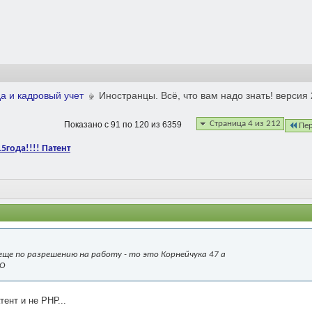
а и кадровый учет
Иностранцы. Всё, что вам надо знать! версия 2.
Страница 4 из 212
Показано с 91 по 120 из 6359
Пе
15года!!!! Патент
еще по разрешению на работу - то это Корнейчука 47 а
ВО
тент и не РНР...