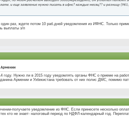
 ндфл, по моим расчетам выходит 3000(нерезидент), он уплатил патент за
ате. и еще заявление нужно писать в ифнс? каждые месяц?? и разницу (961,
о один раз, ждете потом 10 раб.дней уведомления из ИФНС. Только при
нь выплаты з/п
и Армении
4 году. Нужно ли в 2015 году уведомлять органы ФНС о приеме на работ
данина Армении и Узбекистана требовать от них полис ДМС, помимо пат
ечении-получаете уведомление из ФНС. Если принесете несколько оплат
ех кто не знает- налоговый период по НДФЛ-календарный год. Переплат