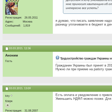
Допустим я хочу уменьшить его
мне приносит квитанцию об опл
интересно все успеть?
Регистрация
26.05.2011
я думаю, что писать заявление над
Адрес
Москва
разницу уплачиваете в бюджет в де
Сообщений
1,819
03.03.2015,
12:36
Аноним
Трудоустройство граждан Украины 
Гость
Гражданин Украины был принят в 201
Нужно ли при приеме на работу граж
03.03.2015,
13:09
Есть оплата и уведомление о привл
kiry
Уменьшить НДФЛ можно позже. Для т
Клерк
Регистрация
31.08.2007