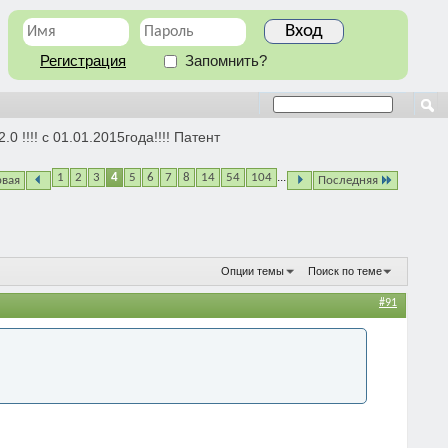
Регистрация
Запомнить?
0 !!!! с 01.01.2015года!!!! Патент
...
1
2
3
4
5
6
7
8
14
54
104
рвая
Последняя
Опции темы
Поиск по теме
#91