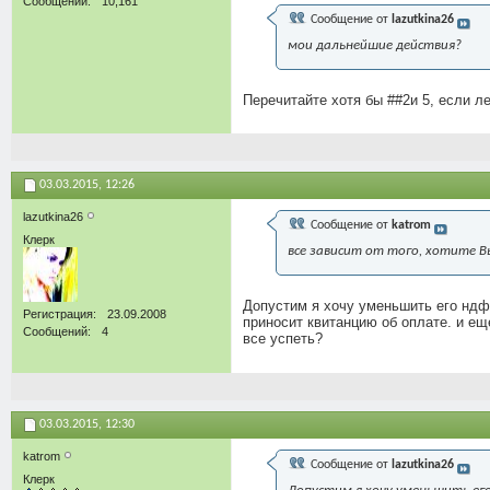
Сообщений
10,161
Сообщение от
lazutkina26
мои дальнейшие действия?
Перечитайте хотя бы ##2и 5, если ле
03.03.2015,
12:26
lazutkina26
Сообщение от
katrom
Клерк
все зависит от того, хотите В
Допустим я хочу уменьшить его ндфл
Регистрация
23.09.2008
приносит квитанцию об оплате. и ещ
Сообщений
4
все успеть?
03.03.2015,
12:30
katrom
Сообщение от
lazutkina26
Клерк