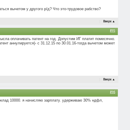
аться вычетом у другого р/д? Что это-трудовое рабство?
Вверх
▲
#95
мысла оплачивать патент на год. Допустим ИГ платит помесячно.
ент аннулируется)- с 31.12.15 по 30.01.16-тогда вычетом может
Вверх
▲
#96
 оклад 10000. я начисляю зарплату. удерживаю 30% ндфл,