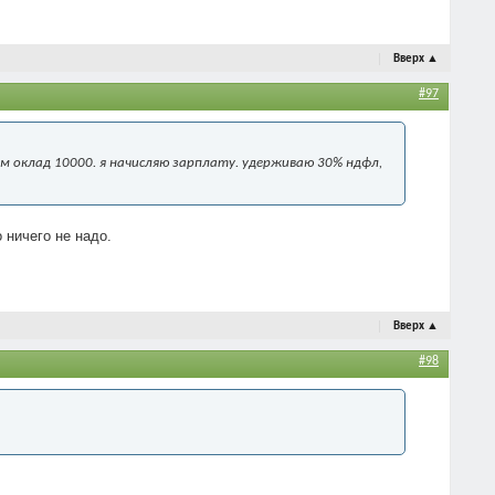
Вверх
▲
#97
им оклад 10000. я начисляю зарплату. удерживаю 30% ндфл,
 ничего не надо.
Вверх
▲
#98