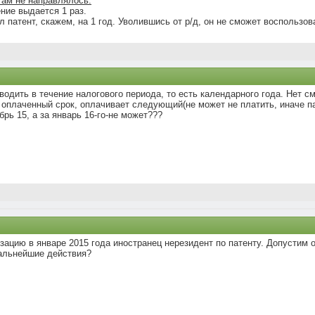
ам не направлялось.
ние выдается 1 раз.
л патент, скажем, на 1 год. Уволившись от р/д, он не сможет воспользов
одить в течение налогового периода, то есть календарного года. Нет с
оплаченный срок, оплачивает следующий(не может не платить, иначе пат
рь 15, а за январь 16-го-не может???
изацию в январе 2015 года иностранец нерезидент по патенту. Допустим
дальнейшие действия?