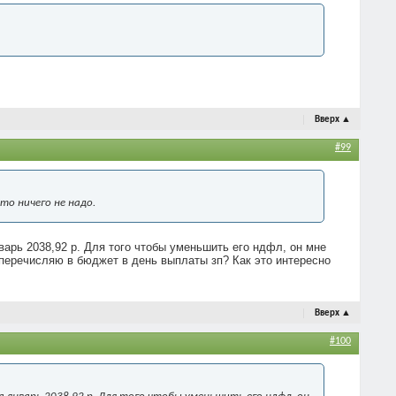
Вверх
▲
#99
то ничего не надо.
варь 2038,92 р. Для того чтобы уменьшить его ндфл, он мне
 перечисляю в бюджет в день выплаты зп? Как это интересно
Вверх
▲
#100