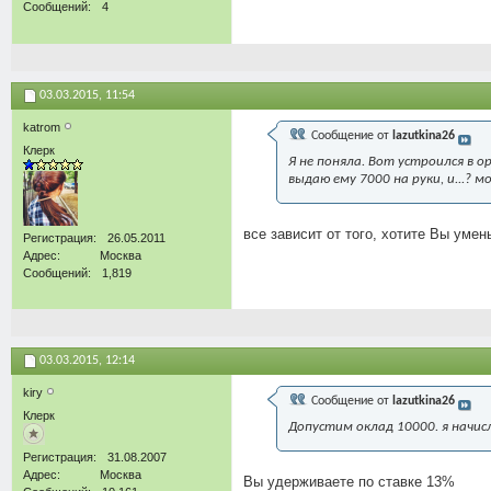
Сообщений
4
03.03.2015,
11:54
katrom
Сообщение от
lazutkina26
Клерк
Я не поняла. Вот устроился в 
выдаю ему 7000 на руки, и...? 
все зависит от того, хотите Вы уме
Регистрация
26.05.2011
Адрес
Москва
Сообщений
1,819
03.03.2015,
12:14
kiry
Сообщение от
lazutkina26
Клерк
Допустим оклад 10000. я начи
Регистрация
31.08.2007
Адрес
Москва
Вы удерживаете по ставке 13%