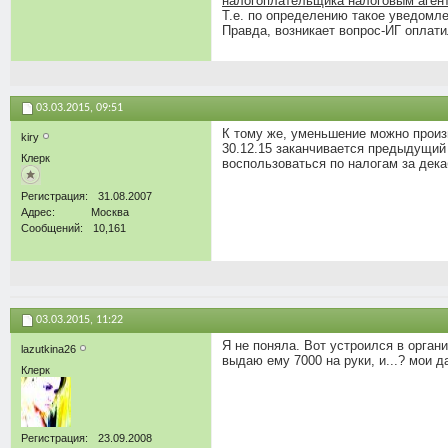
налогоплательщика налоговым агент
Т.е. по определению такое уведомле
Правда, возникает вопрос-ИГ оплати
03.03.2015,
09:51
К тому же, уменьшение можно произв
kiry
30.12.15 заканчивается предыдущий 
Клерк
воспользоваться по налогам за декаб
Регистрация
31.08.2007
Адрес
Москва
Сообщений
10,161
03.03.2015,
11:22
Я не поняла. Вот устроился в орган
lazutkina26
выдаю ему 7000 на руки, и...? мои 
Клерк
Регистрация
23.09.2008