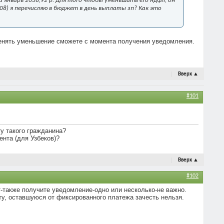
 январь 2038,92 р. Для того чтобы уменьшить его ндфл, он
08) я перечисляю в бюджет в день выплаты зп? Как это
менять уменьшение сможете с момента получения уведомления.
Вверх
▲
#101
у такого гражданина?
ента (для Узбеков)?
Вверх
▲
#102
-также получите уведомление-одно или несколько-не важно.
у, оставшуюся от фиксированного платежа зачесть нельзя.