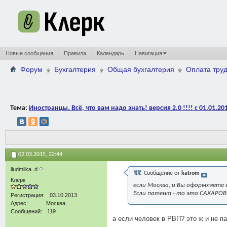
Новые сообщения
Правила
Календарь
Навигация
Форум
Бухгалтерия
Общая бухгалтерия
Оплата труд
Тема:
Иностранцы. Всё, что вам надо знать! версия 2.0 !!!! с 01.01.20
02.03.2015,
22:44
liudmilka_d
Сообщение от
katrom
Клерк
если Москва, и Вы оформляете 
Если патент - то это САХАРО
Регистрация
03.10.2013
Адрес
Москва
Сообщений
119
а если человек в РВП? это ж и не па