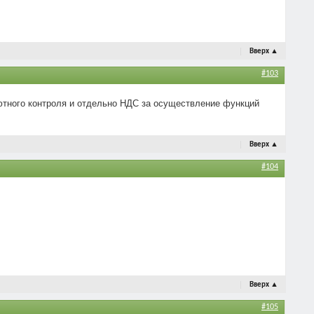
Вверх
▲
#103
ютного контроля и отдельно НДС за осуществление функций
Вверх
▲
#104
Вверх
▲
#105