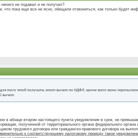
о ничего не подавал и не получал?
и, что пока еще все не ясно, обещали отзвониться, как только будет ин
 для того чтоб получить этот вычет по НДФЛ, кроме всего вами перечисленн
й вычет.
ое в абзаце втором настоящего пункта уведомление в срок, не превыша
формации, полученной от территориального органа федерального органа
щиком трудового договора или гражданско-правового договора на выпол
рименительно к соответствующему налоговому периоду такое уведомлен