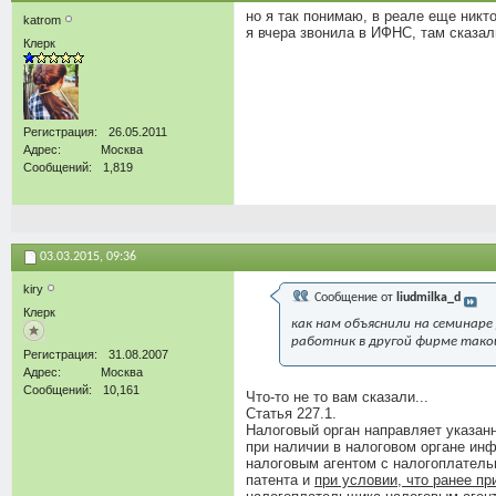
но я так понимаю, в реале еще никт
katrom
я вчера звонила в ИФНС, там сказал
Клерк
Регистрация
26.05.2011
Адрес
Москва
Сообщений
1,819
03.03.2015,
09:36
kiry
Сообщение от
liudmilka_d
Клерк
как нам объяснили на семинаре
работник в другой фирме тако
Регистрация
31.08.2007
Адрес
Москва
Сообщений
10,161
Что-то не то вам сказали...
Статья 227.1.
Налоговый орган направляет указанн
при наличии в налоговом органе ин
налоговым агентом с налогоплатель
патента и
при условии, что ранее п