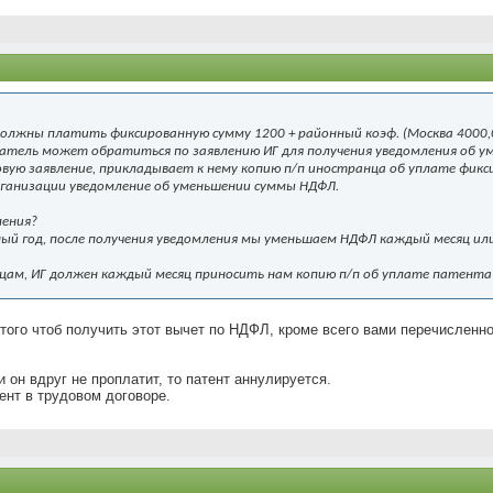
должны платить фиксированную сумму 1200 + районный коэф. (Москва 4000,
атель может обратиться по заявлению ИГ для получения уведомления об 
ую заявление, прикладывает к нему копию п/п иностранца об уплате фикси
рганизации уведомление об уменьшении суммы НДФЛ.
ления?
лный год, после получения уведомления мы уменьшаем НДФЛ каждый месяц и
сяцам, ИГ должен каждый месяц приносить нам копию п/п об уплате патент
того чтоб получить этот вычет по НДФЛ, кроме всего вами перечисленн
и он вдруг не проплатит, то патент аннулируется.
ент в трудовом договоре.