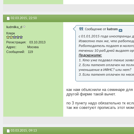
02.03.2015,
22:50
liudmilka_d
Сообщение от
katrom
Клерк
с 01.01.2015 года иностранцы 
Известно так же, что работод
Регистрация
03.10.2013
Работодатель подает в налогов
Адрес
Москва
течении 10 раб.дней выдает о
Сообщений
119
Подскажите:
1. Кто уже подавал такие заяв
2. Если патент оплачен на по
уменьшение в ИФНС? или нет?
3. Если патент оплачен по ме
как нам объяснили на семинаре для 
другой фирме такой вычет.
по 3 пункту надо обязательно тк есл
так же советуют прописать этот мом
03.03.2015,
09:13