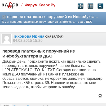
/
Форум Клерк.Ру
Святые угодники, Клерк без рекламы
прекрасен:)
перевод платежных поручений из Инфобухгалтера в ДБО
Тема:
перевод платежных поручений из Инфобухгалтера в ДБО
месяц
99
₽
3 месяца
Тихонова Ирина
сказал(-а):
259
₽
04.02.2015
15:20
-10%
полгода
перевод платежных поручений из
499
₽
Инфобухгалтера в ДБО
-15%
Добрый день, подскажите пожта как правильно сделать
Отмена
Оплатить
перевод платежных поручений, ранее была папка
L:\PLATEGKA\1C_TO_KL.TXT. Сегодня поставила на
комп ДБО полученный из банка и платежки не
сбрасываются, ошибка: некорректно заполнен параметр
Показатель КБК строка: 39. Напишите пожта, что мне
теперь сделать, чтобы исправить ошибку.