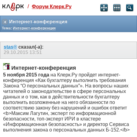
/
Форум Клерк.Ру
Святые угодники, Клерк без рекламы
прекрасен:)
Интернет-конференция
Тема:
Интернет-конференция
месяц
99
₽
3 месяца
stas®
сказал(-а):
259
₽
29.10.2015
13:51
-10%
полгода
Интернет-конференция
499
₽
-15%
5 ноября 2015 года
на Клерк.Ру пройдет интернет-
Отмена
Оплатить
конференция «Как бухгалтеру выполнить требования
Закона “О персональных данных”». На вопросы наших
читателей о законодательстве в сфере персональных
данных и о том, как в действительности бухгалтеру
выполнить возложенные на него обязанности по
соответствию закону без нарушений и ошибок ответит
<b>Максим Лагутин, эксперт по информационной
безопасности, топ-эксперт ИРИ в кластере
«Информационная безопасность» и директор Сервиса
выполнения закона о персональных данных Б-152.</b>