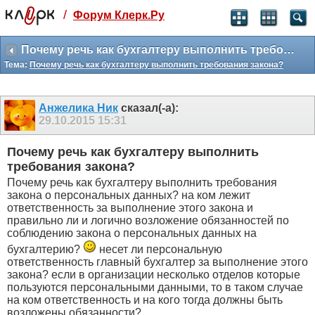
/
Форум Клерк.Ру
Святые угодники, Клерк без рекламы
прекрасен:)
Почему речь как бухгалтеру выполнить требования закона?
Тема:
Почему речь как бухгалтеру выполнить требования закона?
месяц
99
₽
3 месяца
Анжелика Ник
сказал(-а):
259
₽
29.10.2015
15:31
-10%
полгода
Почему речь как бухгалтеру выполнить
499
₽
требования закона?
-15%
Почему речь как бухгалтеру выполнить требования
Отмена
Оплатить
закона о персональных данных? на ком лежит
ответственность за выполнение этого закона и
правильно ли и логично возложение обязанностей по
соблюдению закона о персональных данных на
бухгалтерию?
несет ли персональную
ответственность главный бухгалтер за выполнение этого
закона? если в организации несколько отделов которые
пользуются персональными данными, то в таком случае
на ком ответственность и на кого тогда должны быть
возложены обязанности?