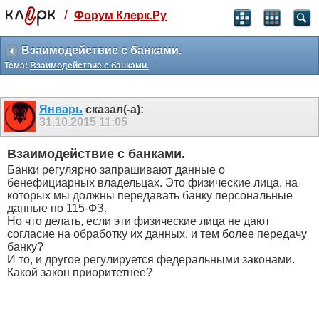
/
Форум Клерк.Ру
Святые угодники, Клерк без рекламы
прекрасен:)
Взаимодействие с банками.
Тема:
Взаимодействие с банками.
месяц
99
₽
3 месяца
Январь
сказал(-а):
259
₽
31.10.2015
11:05
-10%
полгода
Взаимодействие с банками.
499
₽
Банки регулярно запрашивают данные о
-15%
бенефициарных владельцах. Это физические лица, на
Отмена
Оплатить
которых мы должны передавать банку персональные
данные по 115-ФЗ.
Но что делать, если эти физические лица не дают
согласие на обработку их данных, и тем более передачу
банку?
И то, и другое регулируется федеральными законами.
Какой закон приоритетнее?