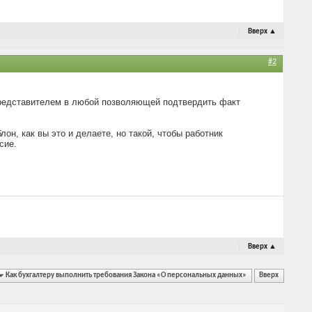
Вверх
▲
#2
представителем в любой позволяющей подтвердить факт
он, как вы это и делаете, но такой, чтобы работник
сие.
Вверх
▲
Как бухгалтеру выполнить требования Закона «О персональных данных»
Вверх