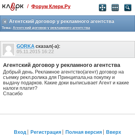
/
Форум Клерк.Ру
Святые угодники, Клерк без рекламы
прекрасен:)
Агентский договор у рекламного агентства
Тема:
Агентский договор у рекламного агентства
месяц
99
₽
3 месяца
GORKA
сказал(-а):
259
₽
05.11.2015
16:22
-10%
полгода
Агентский договор у рекламного агентства
499
₽
Добрый день. Рекламное агентство(агент) договор на
-15%
съемку рекл.ролика для Принципала,на покупку и
Отмена
Оплатить
выдачу подарков. Какие доки выписывает Агент и какие
налоги платит?
Спасибо
Вход
Регистрация
Полная версия
Вверх