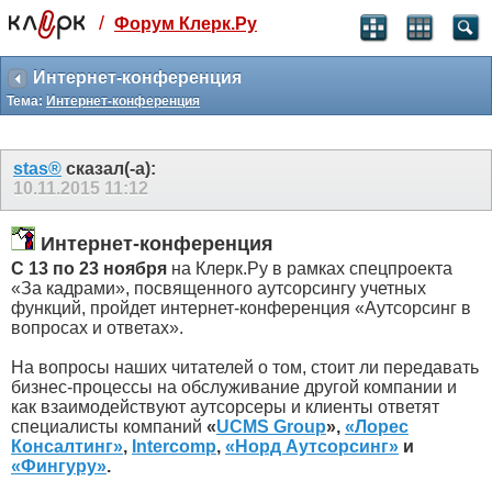
/
Форум Клерк.Ру
Святые угодники, Клерк без рекламы
прекрасен:)
Интернет-конференция
Тема:
Интернет-конференция
месяц
99
₽
3 месяца
stas®
сказал(-а):
259
₽
10.11.2015
11:12
-10%
полгода
Интернет-конференция
499
₽
-15%
С 13 по 23 ноября
на Клерк.Ру в рамках спецпроекта
Отмена
Оплатить
«За кадрами», посвященного аутсорсингу учетных
функций, пройдет интернет-конференция «Аутсорсинг в
вопросах и ответах».
На вопросы наших читателей о том, стоит ли передавать
бизнес-процессы на обслуживание другой компании и
как взаимодействуют аутсорсеры и клиенты ответят
специалисты компаний
«
UCMS Group
»,
«Лорес
Консалтинг»
,
Intercomp
,
«Норд Аутсорсинг»
и
«Фингуру»
.