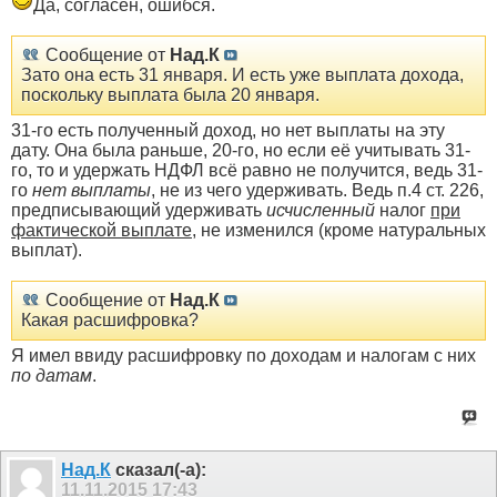
Да, согласен, ошибся.
Сообщение от
Над.К
Зато она есть 31 января. И есть уже выплата дохода,
поскольку выплата была 20 января.
31-го есть полученный доход, но нет выплаты на эту
дату. Она была раньше, 20-го, но если её учитывать 31-
го, то и удержать НДФЛ всё равно не получится, ведь 31-
го
нет выплаты
, не из чего удерживать. Ведь п.4 ст. 226,
предписывающий удерживать
исчисленный
налог
при
фактической выплате
, не изменился (кроме натуральных
выплат).
Сообщение от
Над.К
Какая расшифровка?
Я имел ввиду расшифровку по доходам и налогам с них
по датам
.
Над.К
сказал(-а):
11.11.2015
17:43