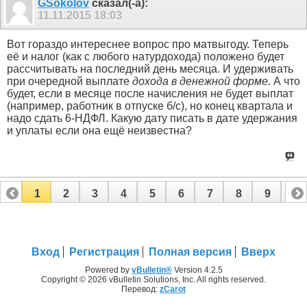
GSokolov
сказал(-а):
11.11.2015
18:03
Вот гораздо интереснее вопрос про матвыгоду. Теперь
её и налог (как с любого натурдохода) положено будет
рассчитывать на последний день месяца. И удерживать
при очередной выплате
дохода в денежной форме
. А что
будет, если в месяце после начисления не будет выплат
(например, работник в отпуске б/с), но конец квартала и
надо сдать 6-НДФЛ. Какую дату писать в дате удержания
и уплаты если она ещё неизвестна?
1
2
3
4
5
6
7
8
9
10
11
12
13
14
15
16
17
Вход
Регистрация
Полная версия
Вверх
Powered by
vBulletin®
Version 4.2.5
Copyright © 2026 vBulletin Solutions, Inc. All rights reserved.
Перевод:
zCarot