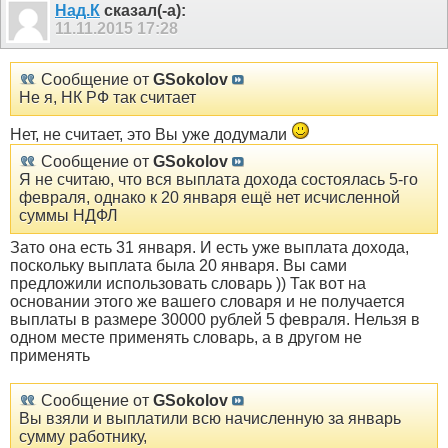
Над.К
сказал(-а):
11.11.2015
17:28
Сообщение от
GSokolov
Не я, НК РФ так считает
Нет, не считает, это Вы уже додумали
Сообщение от
GSokolov
Я не считаю, что вся выплата дохода состоялась 5-го
февраля, однако к 20 января ещё нет исчисленной
суммы НДФЛ
Зато она есть 31 января. И есть уже выплата дохода,
поскольку выплата была 20 января. Вы сами
предложили использовать словарь )) Так вот на
основании этого же вашего словаря и не получается
выплаты в размере 30000 рублей 5 февраля. Нельзя в
одном месте применять словарь, а в другом не
применять
Сообщение от
GSokolov
Вы взяли и выплатили всю начисленную за январь
сумму работнику,