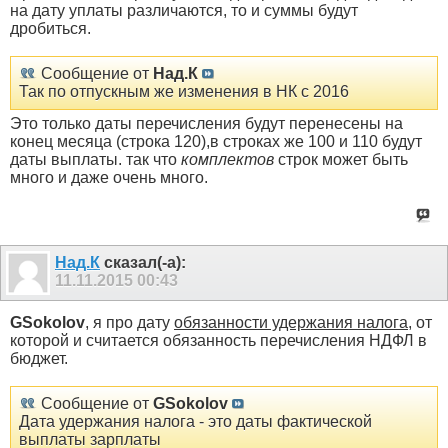
на дату уплаты различаются, то и суммы будут
дробиться.
Сообщение от
Над.К
Так по отпускным же изменения в НК с 2016
Это только даты перечисления будут перенесены на
конец месяца (строка 120),в строках же 100 и 110 будут
даты выплаты. так что
комплектов
строк может быть
много и даже очень много.
Над.К
сказал(-а):
11.11.2015
00:43
GSokolov
, я про дату
обязанности удержания налога,
от
которой и считается обязанность перечисления НДФЛ в
бюджет.
Сообщение от
GSokolov
Дата удержания налога - это даты фактической
выплаты зарплаты