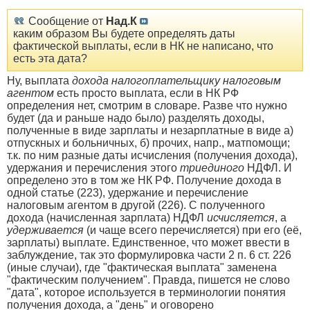
Сообщение от
Над.К
каким образом Вы будете определять даты
фактической выплаты, если в НК не написано, что
есть эта дата?
Ну, выплата
дохода налогоплательщику налоговым
агентом
есть просто выплата, если в НК РФ
определения нет, смотрим в словаре. Разве что нужно
будет (да и раньше надо было) разделять доходы,
полученные в виде зарплаты и незарплатные в виде а)
отпускных и больничных, б) прочих, напр., матпомощи;
т.к. по ним разные даты исчисления (получения дохода),
удержания и перечисления этого
триединого
НДФЛ. И
определено это в том же НК РФ. Получение дохода в
одной статье (223), удержание и перечисление
налоговым агентом в другой (226). С полученного
дохода (начисленная зарплата) НДФЛ
исчисляется
, а
удерживается
(и чаще всего перечисляется) при его (её,
зарплаты) выплате. Единственное, что может ввести в
заблуждение, так это формулировка части 2 п. 6 ст. 226
(иные случаи), где "фактическая выплата" заменена
"фактическим получением". Правда, пишется не слово
"дата", которое используется в терминологии понятия
получения дохода, а "день" и оговорено