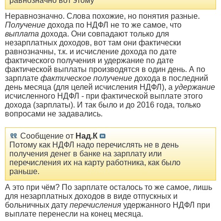
равнозначно вот этому
Неравнозначно. Слова похожие, но понятия разные.
Получение
дохода по НДФЛ не то же самое, что
выплата
дохода. Они совпадают только для
незарплатных доходов, вот там они фактически
равнозначны, т.к. и исчисление дохода по дате
фактического получения и удержание по дате
фактической выплаты производятся в один день. А по
зарплате
фактическое получение
дохода в последний
день месяца (для целей исчисления НДФЛ), а
удержание
исчисленного НДФЛ - при фактической выплате этого
дохода (зарплаты). И так было и до 2016 года, только
вопросами не задавались.
Сообщение от
Над.К
Потому как НДФЛ надо перечислять не в день
получения денег в банке на зарплату или
перечисления их на карту работника, как было
раньше.
А это при чём? По зарплате осталось то же самое, лишь
для незарплатных доходов в виде отпускных и
больничных дату
перечисления
удержанного НДФЛ при
выплате перенесли на конец месяца.