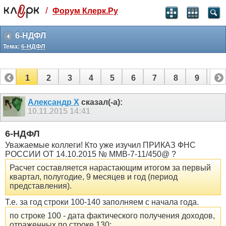
/
Форум Клерк.Ру
Святые угодники, Клерк без рекламы
прекрасен:)
6-НДФЛ
Тема:
6-НДФЛ
месяц
99
₽
3 месяца
1
2
3
4
5
6
7
8
9
10
259
₽
-10%
11
12
13
14
15
16
17
полгода
Александр Х
сказал(-а):
10.11.2015
14:41
499
₽
-15%
Отмена
Оплатить
6-НДФЛ
Уважаемые коллеги! Кто уже изучил ПРИКАЗ ФНС
РОССИИ ОТ 14.10.2015 № ММВ-7-11/450@ ?
Расчет составляется нарастающим итогом за первый
квартал, полугодие, 9 месяцев и год (период
представления).
Т.е. за год строки 100-140 заполняем с начала года.
по строке 100 - дата фактического получения доходов,
отраженных по строке 130;