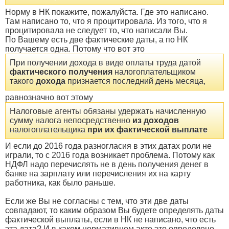
Норму в НК покажите, пожалуйста. Где это написано.
Там написано то, что я процитировала. Из того, что я
процитировала не следует то, что написали Вы.
По Вашему есть две фактические даты, а по НК
получается одна. Потому что вот это
При получении дохода в виде оплаты труда датой
фактического получения
налогоплательщиком
такого
дохода
признается последний день месяца,
равнозначно вот этому
Налоговые агенты обязаны удержать начисленную
сумму налога непосредственно
из доходов
налогоплательщика
при их фактической выплате
И если до 2016 года разногласия в этих датах роли не
играли, то с 2016 года возникает проблема. Потому как
НДФЛ надо перечислять не в день получения денег в
банке на зарплату или перечисления их на карту
работника, как было раньше.
Если же Вы не согласны с тем, что эти две даты
совпадают, то каким образом Вы будете определять даты
фактической выплаты, если в НК не написано, что есть
эта дата? И в каком нормативном акте это определено