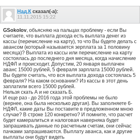
Над.К
сказал(-а):
11.11.2015
15:22
GSokolov
, объясняю на пальцах проблему - если Вы
считаете, что выплата дохода есть выплата денег из
кассы (перечисление на карту), то что Вы будете делать с
авансом (который называется зерплата за 1 половину
месяца)? Выплата из кассы или перечисление на карту
состоялась до последнего дня месяца, когда начисление
НДФЛ и происходит. Допустим, 20 января выплачен
аванс 15000 рублей, 5 февраля зарплата 15000 рублей.
Вы будете считать, что вся выплата дохода состоялась 5
февраля? На каком основании? Из кассы в этот день
заплатили всего 15000 рублей.
Нельзя скать А и не сказать Б.
И еще раз - до 2016 года этой проблемы не было
(вернее, она была несколько другая). Вы заполняете 6-
НДФЛ, какие даты Вы поставите в предложенном мною
случае? В строке 120 конкретно? И помните, что расчет
будет камералиться и налоговая наверняка будет
запрашивать данные по расчетным счетам, они сейчас
пачками запрашиваются. Выплату аванса, как и другие
выплаты они будут видеть