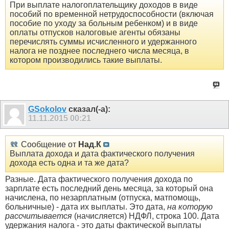
При выплате налогоплательщику доходов в виде
пособий по временной нетрудоспособности (включая
пособие по уходу за больным ребенком) и в виде
оплаты отпусков налоговые агенты обязаны
перечислять суммы исчисленного и удержанного
налога не позднее последнего числа месяца, в
котором производились такие выплаты.
GSokolov
сказал(-а):
11.11.2015
00:21
Сообщение от
Над.К
Выплата дохода и дата фактического получения
дохода есть одна и та же дата?
Разные. Дата фактического получения дохода по
зарплате есть последний день месяца, за который она
начислена, по незарплатным (отпуска, матпомощь,
больничные) - дата их выплаты. Это дата,
на которую
рассчитывается
(начисляется) НДФЛ, строка 100. Дата
удержания налога - это даты фактической выплаты