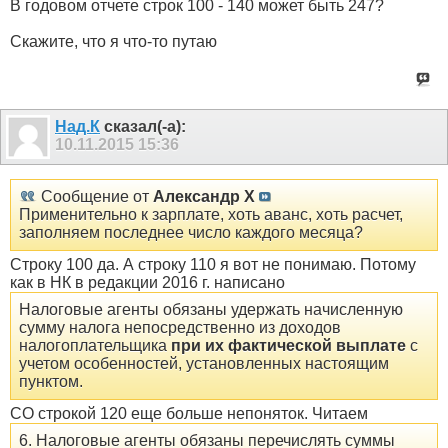
В годовом отчете строк 100 - 140 может быть 247?
Скажите, что я что-то путаю
Над.К
сказал(-а):
10.11.2015
15:36
Сообщение от
Александр Х
Применительно к зарплате, хоть аванс, хоть расчет,
заполняем последнее число каждого месяца?
Строку 100 да. А строку 110 я вот не понимаю. Потому
как в НК в редакции 2016 г. написано
Налоговые агенты обязаны удержать начисленную
сумму налога непосредственно из доходов
налогоплательщика
при их фактической выплате
с
учетом особенностей, установленных настоящим
пунктом.
СО строкой 120 еще больше непоняток. Читаем
6. Налоговые агенты обязаны перечислять суммы