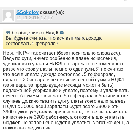
GSokolov
сказал(-а):
11.11.2015
17:17
Сообщение от
Над.К
Вы будете считать, что вся выплата дохода
состоялась 5 февраля?
Не я, НК РФ так считает (безотносительно слова
вся
).
Ведь по сути, ничего особенно в плане исчисления,
удержания и уплаты НДФЛ по зарплате не изменилось,
разве что срок уплаты немного сдвинули. Я не считаю,
что
вся
выплата дохода состоялась 5-го февраля,
однако к 20 января ещё нет исчисленной суммы НДФЛ
(за январь, за предыдущие месяцы может и быть),
подлежащей удержанию и уплате, поэтому и уплачивать
нечего. А суммы к выплате 5-го февраля в большинстве
случаев должно хватить для уплаты всего налога, ведь
НДФЛ с 30000 всей зарплаты будет всего 3900 и эти
3900 нужно
удержать
при выплате, т.е. не выплачивать
начисленные 3900 работнику, а отложить для уплаты в
бюджет. Не запрещено будет и уплатить в этот же день, а
можно на следующий.