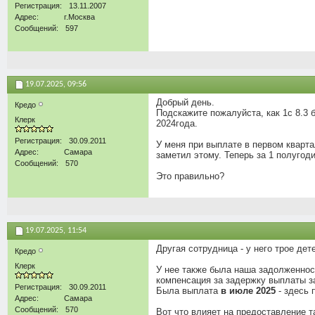
Регистрация
13.11.2007
Адрес
г.Москва
Сообщений
597
19.07.2025,
09:56
Добрый день.
Кредо
Подскажите пожалуйста, как 1с 8.3 
Клерк
2024года.
Регистрация
30.09.2011
У меня при выплате в первом кварта
Адрес
Самара
заметил этому. Теперь за 1 полугодие
Сообщений
570
Это правильно?
19.07.2025,
11:54
Другая сотрудница - у него трое дет
Кредо
Клерк
У нее также была наша задолженнос
компенсация за задержку выплаты з
Регистрация
30.09.2011
Была выплата
в июле 2025
- здесь 
Адрес
Самара
Сообщений
570
Вот что влияет на предоставление т