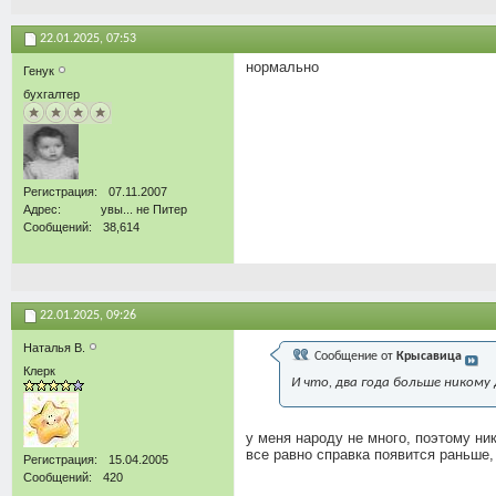
22.01.2025,
07:53
нормально
Генук
бухгалтер
Регистрация
07.11.2007
Адрес
увы... не Питер
Сообщений
38,614
22.01.2025,
09:26
Наталья В.
Сообщение от
Крысавица
Клерк
И что, два года больше никому
у меня народу не много, поэтому ни
все равно справка появится раньше,
Регистрация
15.04.2005
Сообщений
420