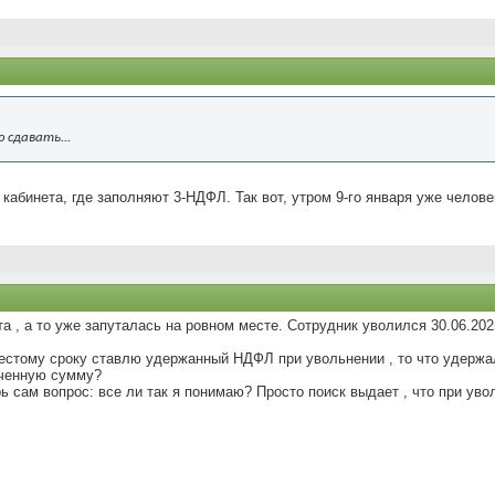
 сдавать...
абинета, где заполняют 3-НДФЛ. Так вот, утром 9-го января уже челове
 , а то уже запуталась на ровном месте. Сотрудник уволился 30.06.20
естому сроку ставлю удержанный НДФЛ при увольнении , то что удержала
аченную сумму?
рь сам вопрос: все ли так я понимаю? Просто поиск выдает , что при ув