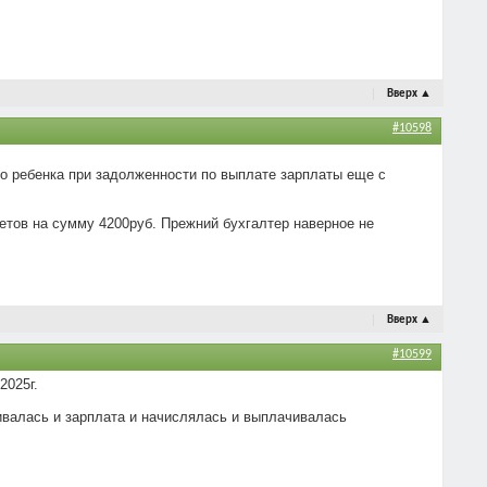
Вверх
▲
#10598
го ребенка при задолженности по выплате зарплаты еще с
четов на сумму 4200руб. Прежний бухгалтер наверное не
Вверх
▲
#10599
2025г.
ивалась и зарплата и начислялась и выплачивалась