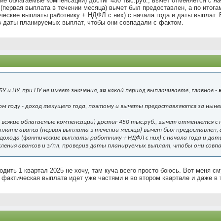
кие облагаемые компенсации) достиг 450 тыс.руб., вычет отменяется
с н
 (первая выплата в течении месяца) вычет был предоставлен, а по итога
ческие выплаты работнику + НДФЛ с них) с начала года и даты выплат. 
в даты планируемых выплат, чтобы они совпадали с фактом.
У и НУ, при НУ не имеет значения,
за
какой период выплачиваете, главное -
м году - доход текущего года, поэтому и вычеты предоставляются за ныне
+ всякие облагаемые компенсации) достиг 450 тыс.руб., вычет отменяется
с
плате аванса (первая выплата в течении месяца) вычет был предоставлен, а
дохода (фактические выплаты работнику + НДФЛ с них) с начала года и да
ления авансов и з/пл, проверив даты планируемых выплат, чтобы они совп
дить 1 квартал 2025 не хочу, там куча всего просто боюсь. Вот меня с
от фактическая выплата идет уже частями и во втором квартале и даже в 