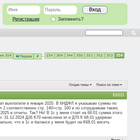
Регистрация
Запомнить?
...
 из 354
254
304
344
350
351
352
353
354
Первая
Опции темы
Поиск по теме
#10591
 зп выплатили в январе 2025. В 6НДФЛ я указываю суммы по
2 соответственно стр. 140=стр. 160 и по сотрудникам также,
025 в отчеты. Так? Но! В 1с у меня стоит на 68.01 сумма этого
: 31.12.2024 Д26 К70 начислена зп и Д70 К 68,01 удержан
льно, что в 1с и балансе у меня будет на К68,01 висеть