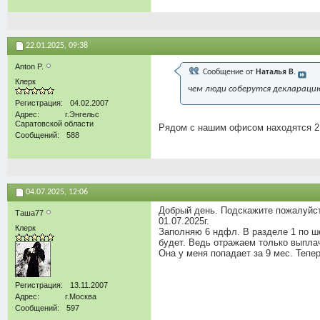
22.01.2025,
09:38
Anton P.
Сообщение от
Наталья В.
Клерк
чем люди соберутся декларацию
Регистрация
04.02.2007
Адрес
г.Энгельс
Саратовской области
Рядом с нашим офисом находятся 2 к
Сообщений
588
04.07.2025,
12:06
Добрый день. Подскажите пожалуйста
Таша77
01.07.2025г.
Клерк
Заполняю 6 ндфл. В разделе 1 по ш
будет. Ведь отражаем только выпл
Она у меня попадает за 9 мес. Тепе
Регистрация
13.11.2007
Адрес
г.Москва
Сообщений
597