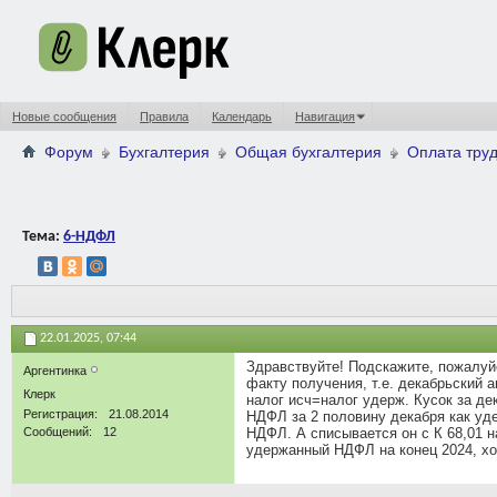
Новые сообщения
Правила
Календарь
Навигация
Форум
Бухгалтерия
Общая бухгалтерия
Оплата труд
Тема:
6-НДФЛ
22.01.2025,
07:44
Здравствуйте! Подскажите, пожалуй
Аргентинка
факту получения, т.е. декабрьский 
Клерк
налог исч=налог удерж. Кусок за дек
Регистрация
21.08.2014
НДФЛ за 2 половину декабря как уде
Сообщений
12
НДФЛ. А списывается он с К 68,01 н
удержанный НДФЛ на конец 2024, хот