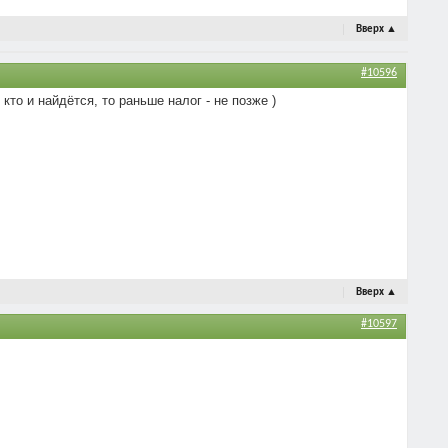
Вверх
▲
#10596
кто и найдётся, то раньше налог - не позже )
Вверх
▲
#10597