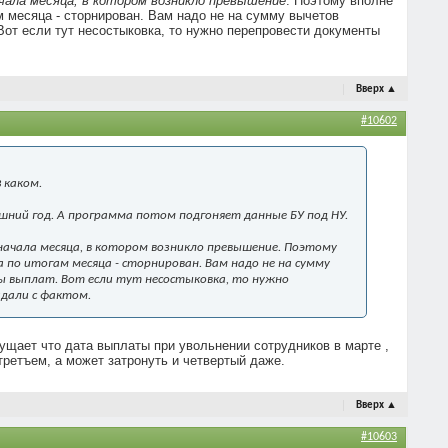
ачала месяца, в котором возникло превышение
. Поэтому вполне
м месяца - сторнирован. Вам надо не на сумму вычетов
Вот если тут несостыковка, то нужно перепровести документы
Вверх
▲
#10602
в
каком.
шний год. А программа потом подгоняет данные БУ под НУ.
 начала месяца, в котором возникло превышение
. Поэтому
 по итогам месяца - сторнирован. Вам надо не на сумму
ты выплат. Вот если тут несостыковка, то нужно
адали с фактом.
мущает что дата выплаты при увольнении сотрудников в марте ,
третъем, а может затронуть и четвертый даже.
Вверх
▲
#10603