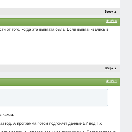
Вверх
▲
#10600
ти от того, когда эта выплата была. Если выплачивались в
Вверх
▲
#10601
в
каком.
ий год. А программа потом подгоняет данные БУ под НУ.