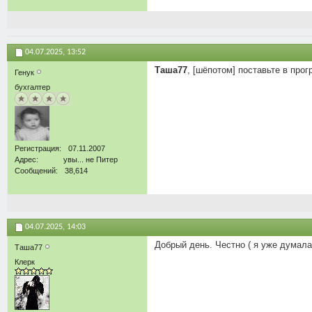
04.07.2025,
13:52
Таша77
, [шёпотом] поставьте в прог
Генук
бухгалтер
Регистрация
07.11.2007
Адрес
увы... не Питер
Сообщений
38,614
04.07.2025,
14:03
Добрый день. Честно ( я уже думала
Таша77
Клерк