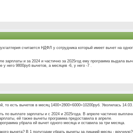
бухгалтерия считается НДФЛ у сотрудника который имеет вычет на одно
ле зарплаты и за 2024 и частично за 2025год ему программа выдала вы
 у него 9800руб вычетов, а месяцев -6, у него -7 .
ей, то есть вычетов в месяц 1400+2800+6000=10200руб. Уволилась 14.03.
ть по выплате зарплаты и с 2024 и 2025года. В апреле частично выплач
арплаты, ей также вычеты программа предоставила в апреле.
программа убрала ей вычет одного месяца и оставила за три месяца.
акого вычета? В 1 полугодии убрать вычеты за лишний месяц - вручную?