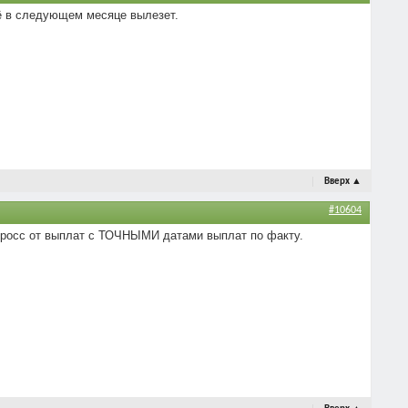
сё в следующем месяце вылезет.
Вверх
▲
#10604
 гросс от выплат с ТОЧНЫМИ датами выплат по факту.