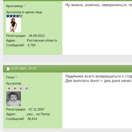
Ну можно, конечно, заморочиться, п
Крысавица
бухгалтер в одном лице
Регистрация
06.08.2012
Адрес
Ростовская область
Сообщений
4,759
21.07.2025,
19:17
Надёжнее всего возвращаться к ста
Генук
Две выплаты было = два дока начисл
бухгалтер
Регистрация
07.11.2007
Адрес
увы... не Питер
Сообщений
38,614