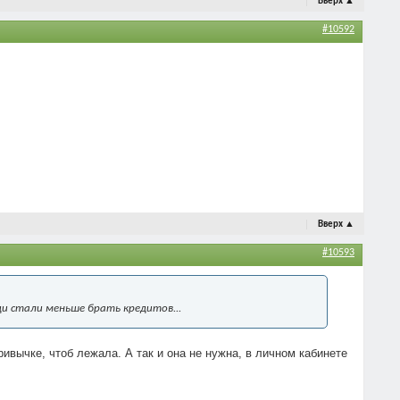
Вверх
▲
#10592
Вверх
▲
#10593
ди стали меньше брать кредитов...
ривычке, чтоб лежала. А так и она не нужна, в личном кабинете