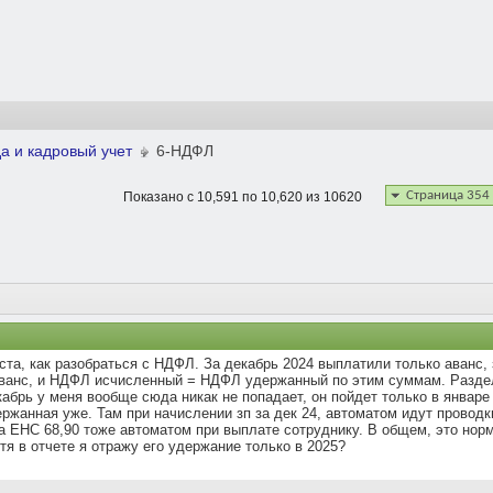
а и кадровый учет
6-НДФЛ
Страница 354
Показано с 10,591 по 10,620 из 10620
ста, как разобраться с НДФЛ. За декабрь 2024 выплатили только аванс,
аванс, и НДФЛ исчисленный = НДФЛ удержанный по этим суммам. Раздел 
абрь у меня вообще сюда никак не попадает, он пойдет только в январе 2
ржанная уже. Там при начислении зп за дек 24, автоматом идут проводки
а ЕНС 68,90 тоже автоматом при выплате сотруднику. В общем, это норма
я в отчете я отражу его удержание только в 2025?