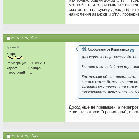
Как только общий доход (з/пл + вся
могло быть, что при выплате аванса
смотреть, а на сумму дохода (факти
начисления авансов и з/пл, провери
21.07.2025,
08:40
Кредо
Сообщение от
Крысавица
Клерк
Для НДФЛ теперь есть учёт по Б
Регистрация
30.09.2011
Выплата за любой период в это
Адрес
Самара
Сообщений
570
Как только общий доход (з/пл 
вполне могло быть, что при вы
вычетов смотреть, а на сумму 
перепровести документы начис
Доход еще не превышен, а перепрово
стоит та которая "правильная", а в
21.07.2025,
18:42