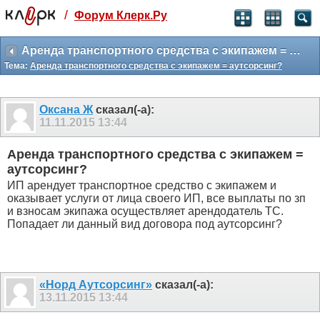
/
Форум Клерк.Ру
Святые угодники, Клерк без рекламы
прекрасен:)
Аренда транспортного средства с экипажем = аутсорсинг?
Тема:
Аренда транспортного средства с экипажем = аутсорсинг?
месяц
99
₽
3 месяца
Оксана Ж
сказал(-а):
259
₽
11.11.2015
13:44
-10%
полгода
Аренда транспортного средства с экипажем =
499
₽
аутсорсинг?
-15%
ИП арендует транспортное средство с экипажем и
Отмена
Оплатить
оказывает услуги от лица своего ИП, все выплаты по зп
и взносам экипажа осуществляет арендодатель ТС.
Попадает ли данный вид договора под аутсорсинг?
«Норд Аутсорсинг»
сказал(-а):
13.11.2015
13:44