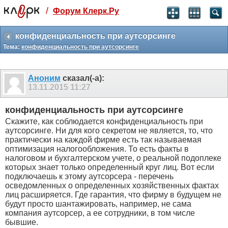
/
Форум Клерк.Ру
Святые угодники, Клерк без рекламы
прекрасен:)
конфиденциальность при аутсорсинге
Тема:
конфиденциальность при аутсорсинге
месяц
99
₽
3 месяца
Аноним
сказал(-а):
259
₽
13.11.2015
11:27
-10%
полгода
конфиденциальность при аутсорсинге
499
₽
Скажите, как соблюдается конфиденциальность при
-15%
аутсорсинге. Ни для кого секретом не является, то, что
Отмена
Оплатить
практически на каждой фирме есть так называемая
оптимизация налогообложения. То есть факты в
налоговом и бухгалтерском учете, о реальной подоплеке
которых знает только определенный круг лиц. Вот если
подключаешь к этому аутсорсера - перечень
осведомленных о определенных хозяйственных фактах
лиц расширяется. Где гарантия, что фирму в будущем не
будут просто шантажировать, например, не сама
компания аутсорсер, а ее сотрудники, в том числе
бывшие.