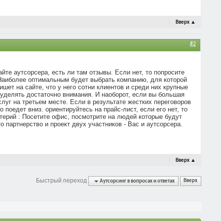
Вверх
▲
#2
йте аутсорсера, есть ли там отзывы. Если нет, то попросите
. Наиболее оптимальным будет выбрать компанию, для которой
шет на сайте, что у него сотни клиентов и среди них крупные
 уделять достаточно внимания. И наоборот, если вы большая
слуг на третьем месте. Если в результате жестких переговоров
 поедет вниз. ориентируйтесь на прайс-лист, если его нет, то
итерий : Посетите офис, посмотрите на людей которые будут
о партнерство и проект двух участников - Вас и аутсорсера.
Вверх
▲
Быстрый переход
Аутсорсинг в вопросах и ответах
Вверх