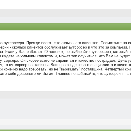
а аутсорсера. Прежде всего - это отзывы его клиентов. Посмотрите на са
терий - сколько клиентов обслуживает аутсорсер и что это за компании
а. Если у Вас работает 20 человек, не выбирайте аутсорсера, который пи
 будете небольшим клиентом и, может так случиться, что Вам не будут
аутсорсера. Он скорее всего не справится и качество пострадает. Цена у
, то аутсорсер поставит на Ваш проект дешевого специалиста и качество
ки конечно надо требовать, но не "выжимать" поставщика. Четвертый кр
те себя доверяете ли Вы им. Главное не забывайте, что аутсорсинг - эт