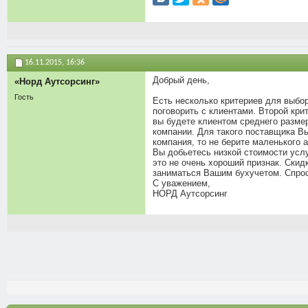
16.11.2015,
16:36
Добрый день,
«Норд Аутсорсинг»
Гость
Есть несколько критериев для выбор
поговорить с клиентами. Второй кри
вы будете клиентом среднего размер
компании. Для такого поставщика Вы
компания, то не берите маленького 
Вы добьетесь низкой стоимости услуг
это не очень хороший признак. Скид
заниматься Вашим бухучетом. Спроси
С уважением,
НОРД Аутсорсинг