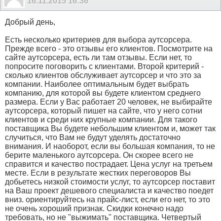
16.11.2015
16:36
Добрый день,
Есть несколько критериев для выбора аутсорсера.
Прежде всего - это отзывы его клиентов. Посмотрите на
сайте аутсорсера, есть ли там отзывы. Если нет, то
попросите поговорить с клиентами. Второй критерий -
сколько клиентов обслуживает аутсорсер и что это за
компании. Наиболее оптимальным будет выбрать
компанию, для которой вы будете клиентом среднего
размера. Если у Вас работает 20 человек, не выбирайте
аутсорсера, который пишет на сайте, что у него сотни
клиентов и среди них крупные компании. Для такого
поставщика Вы будете небольшим клиентом и, может так
случиться, что Вам не будут уделять достаточно
внимания. И наоборот, если вы большая компания, то не
берите маленького аутсорсера. Он скорее всего не
справится и качество пострадает. Цена услуг на третьем
месте. Если в результате жестких переговоров Вы
добьетесь низкой стоимости услуг, то аутсорсер поставит
на Ваш проект дешевого специалиста и качество поедет
вниз. ориентируйтесь на прайс-лист, если его нет, то это
не очень хороший признак. Скидки конечно надо
требовать, но не "выжимать" поставщика. Четвертый