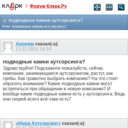
/
Форум Клерк.Ру
Святые угодники, Клерк без рекламы
прекрасен:)
подводные камни аутсорсинга?
Тема:
подводные камни аутсорсинга?
месяц
99
₽
3 месяца
Аноним
сказал(-а):
259
₽
13.11.2015
14:34
-10%
полгода
подводные камни аутсорсинга?
499
₽
Здравствуйте! Подскажите пожалуйста, сейчас
-15%
компании, занимающиеся аутсорсингом, растут, как
Отмена
Оплатить
грибы. Как грамотно выбрать компанию? На что стоит
обратить внимание? Какие подводные камни могут
встретиться при обращении в новую компанию? И
вообще какие подводные камни есть у аутсорсинга. Ведь
они скорей всего всё-таки есть?
«Норд Аутсорсинг»
сказал(-а):