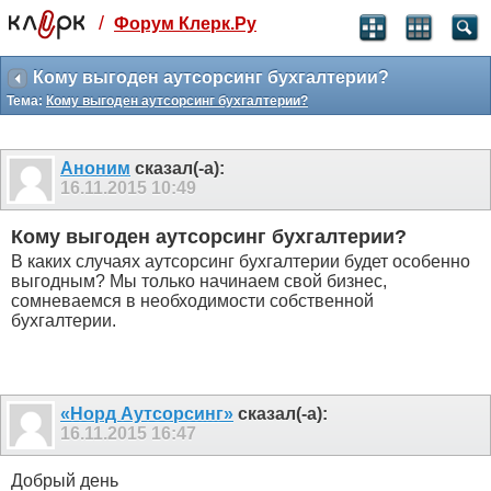
/
Форум Клерк.Ру
Святые угодники, Клерк без рекламы
прекрасен:)
Кому выгоден аутсорсинг бухгалтерии?
Тема:
Кому выгоден аутсорсинг бухгалтерии?
месяц
99
₽
3 месяца
Аноним
сказал(-а):
259
₽
16.11.2015
10:49
-10%
полгода
Кому выгоден аутсорсинг бухгалтерии?
499
₽
В каких случаях аутсорсинг бухгалтерии будет особенно
-15%
выгодным? Мы только начинаем свой бизнес,
Отмена
Оплатить
сомневаемся в необходимости собственной
бухгалтерии.
«Норд Аутсорсинг»
сказал(-а):
16.11.2015
16:47
Добрый день