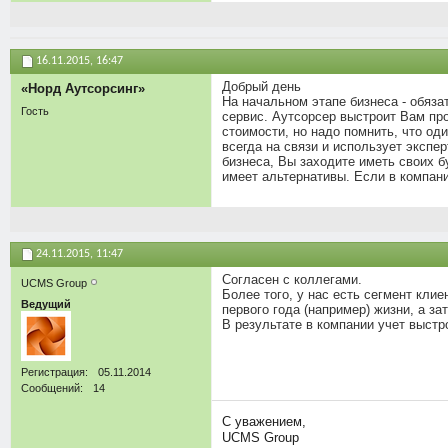
16.11.2015,
16:47
Добрый день
«Норд Аутсорсинг»
На начальном этапе бизнеса - обяза
Гость
сервис. Аутсорсер выстроит Вам про
стоимости, но надо помнить, что од
всегда на связи и использует экспе
бизнеса, Вы заходите иметь своих б
имеет альтернативы. Если в компани
24.11.2015,
11:47
Согласен с коллегами.
UCMS Group
Более того, у нас есть сегмент кли
Ведущий
первого года (например) жизни, а за
В результате в компании учет выстр
Регистрация
05.11.2014
Сообщений
14
С уважением,
UCMS Group