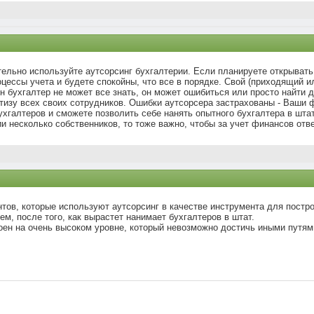
тельно используйте аутсорсинг бухгалтерии. Если планируете открывать
цессы учета и будете спокойны, что все в порядке. Свой (приходящий 
ин бухгалтер не может все знать, он может ошибиться или просто найти 
ртизу всех своих сотрудников. Ошибки аутсорсера застрахованы - Ваши
ухгалтеров и сможете позволить себе нанять опытного бухгалтера в штат
и несколько собственников, то тоже важно, чтобы за учет финансов от
ентов, которые используют аутсорсинг в качестве инструмента для постр
тем, после того, как вырастет нанимает бухгалтеров в штат.
оен на очень высоком уровне, который невозможно достичь иными путям