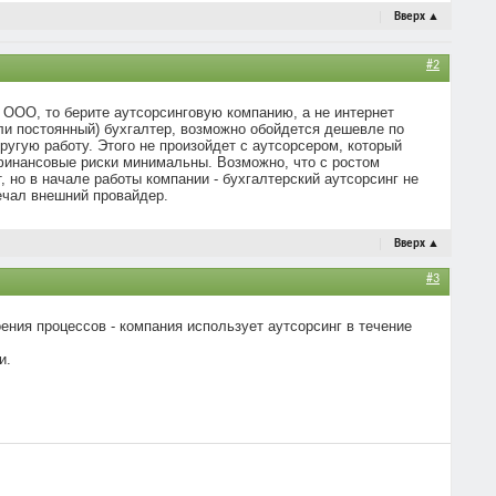
Вверх
▲
#2
 ООО, то берите аутсорсинговую компанию, а не интернет
или постоянный) бухгалтер, возможно обойдется дешевле по
другую работу. Этого не произойдет с аутсорсером, который
 финансовые риски минимальны. Возможно, что с ростом
, но в начале работы компании - бухгалтерский аутсорсинг не
вечал внешний провайдер.
Вверх
▲
#3
оения процессов - компания использует аутсорсинг в течение
и.