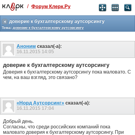
/
Форум Клерк.Ру
Святые угодники, Клерк без рекламы
прекрасен:)
доверие к бухгалтерскому аутсорсингу
Тема:
доверие к бухгалтерскому аутсорсингу
месяц
99
₽
3 месяца
Аноним
сказал(-а):
259
₽
16.11.2015
14:05
-10%
полгода
доверие к бухгалтерскому аутсорсингу
499
₽
Доверия к бухгалтерскому аутсорсингу пока маловато. С
-15%
чем, на ваш взгляд, это связано?
Отмена
Оплатить
«Норд Аутсорсинг»
сказал(-а):
16.11.2015
17:04
Добрый день.
Согласны, что среди российских компаний пока
маловато доверия к бухгалтерскому аутсорсингу. При