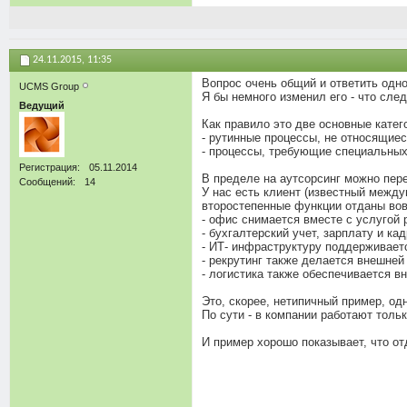
24.11.2015,
11:35
Вопрос очень общий и ответить одн
UCMS Group
Я бы немного изменил его - что сле
Ведущий
Как правило это две основные катег
- рутинные процессы, не относящиес
- процессы, требующие специальных
Регистрация
05.11.2014
В пределе на аутсорсинг можно пере
Сообщений
14
У нас есть клиент (известный между
второстепенные функции отданы вов
- офис снимается вместе с услугой 
- бухгалтерский учет, зарплату и к
- ИТ- инфраструктуру поддерживает
- рекрутинг также делается внешней
- логистика также обеспечивается в
Это, скорее, нетипичный пример, од
По сути - в компании работают толь
И пример хорошо показывает, что от