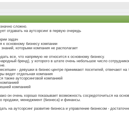
означно сложно.
дует отдавать на аутсорсинг в первую очередь
ории задач
я к основному бизнесу компании
 знаний, которыми компания не располагает
дать все, что напрямую не относится к основному бизнесу.
народный бренд), у которого в штате очень небольшое число сотрудников
не.
ресепшен - девушки в бизнес-центре принимают посетилей, отвечают на
адры ведет отдельная компания
ся также аутсорсинговой компанией
 компанией
нешней компанией
нако он очень хорошо показывает возможность сосредоточиться на осно
ко продажи, менеджмент (бизнеса) и финансы.
дать на аутсорсинг развитие бизнеса и управление бизнесом - достаточно