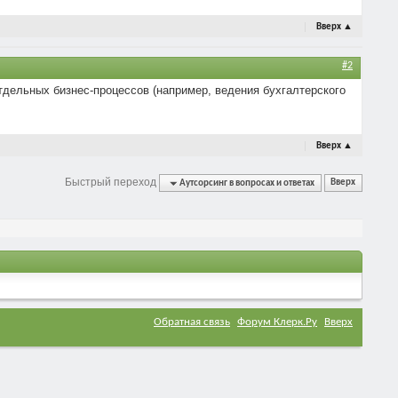
Вверх
▲
#2
тдельных бизнес-процессов (например, ведения бухгалтерского
Вверх
▲
Быстрый переход
Аутсорсинг в вопросах и ответах
Вверх
Обратная связь
Форум Клерк.Ру
Вверх