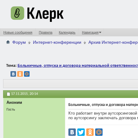
Новые сообщения
Правила
Календарь
Навигация
Форум
Интернет-конференции
Архив Интернет-конфе
Тема:
Больничные, отпуска и договора материальной ответственнос
17.11.2015,
20:14
Аноним
Больничные, отпуска и договора матер
Гость
Кто работает внутри аутсорсинговой
по аутсорсингу заключать договора