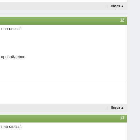
Вверх
▲
#2
т на связь".
х провайдеров
Вверх
▲
#3
т на связь".