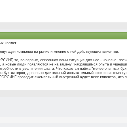
х коллег.
репутация компании на рынке и мнение о ней действующих клиентов.
СИНГ, то, во-первых, описанная вами ситуация для нас - нонсенс, пос
я, а новые люди появляются не на замену "набравшимся опыта и ушедши
отребности в увеличении штата. Что касается найма "менее опытных бухг
ия бухгалтеров, довольно длительный испытательный срок и система ку
СОРСИНГ проводит ежемесячный внутренний аудит всех клиентов, что по