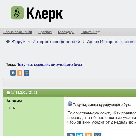
Новые сообщения
Правила
Календарь
Навигация
Форум
Интернет-конференции
Архив Интернет-конфе
Тема:
Текучка, смена курирующего буха
17.11.2015,
21:11
Аноним
Текучка, смена курирующего буха
Гость
По собственному опыту: Как правил
переводят на более сложные участки
чтоб он вник уходит от 2 недель до 