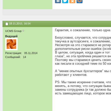
18.11.2015,
16:54
Гарантия, к сожалению, только одна 
UCMS Group
Ведущий
Безусловно, случается, что сотрудн
текучка в аутсорсинге, к сожалению
Несмотря на это стараемся не ротир
дополнительные риски ошибок (особ
В целом, ситуация, когда один и то
Регистрация
05.11.2014
глаза", но эта проблема решается в
Сообщений
14
Поэтому мы стараемся ценить своих
как писали в соседней теме по 50 к
А "менее опытных бухгалтеров" мы с
работают у клиентов.
PS: Мы также искренне считаем, чт
менять, а потому, что ситуации быв
замены сотрудника (и так должно б
есть замещающее лицо, которое може