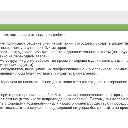
- имя компании и отзывы о ее работе.
ики принимают решение уйти из компании, сотрудники уходят в декрет (
, выше, чем у внутренних бухгалтеров.
овать сотрудников, ибо для нас это и дополнительные затраты (пока бу
енно на переходном этапе).
т же сотрудник долго работает на проекте - хороша и для клиента и для
нутренним аудитом).
 сотрудников, выращивать их профессионально и обеспечивать нормальны
омпаний - люди будут уставать и уходить, к сожалению.
тараемся не нанимать. У нас достаточно жесткое входное тестирование 
о при хорошо организованной работе влияние человеческого фактора до
ают разные (в том числе непредвиденные болезни). Поэтому мы делаем вс
ыть с хорошими компаниями) - для каждого клиента существуют процеду
т подхватить в случае непредвиденной ситуации быстро выйти на проек