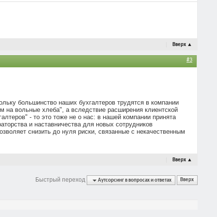
Вверх
▲
#3
кольку большинство наших бухгалтеров трудятся в компании
м на вольные хлеба", а вследствие расширения клиентской
алтеров" - то это тоже не о нас: в нашей компании принята
раторства и наставничества для новых сотрудников
зволяет снизить до нуля риски, связанные с некачественным
Вверх
▲
Быстрый переход
Аутсорсинг в вопросах и ответах
Вверх