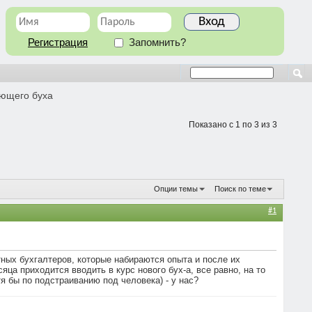
Регистрация
Запомнить?
ующего буха
Показано с 1 по 3 из 3
Опции темы
Поиск по теме
#1
ных бухгалтеров, которые набираются опыта и после их
ца приходится вводить в курс нового бух-а, все равно, на то
тя бы по подстраиванию под человека) - у нас?