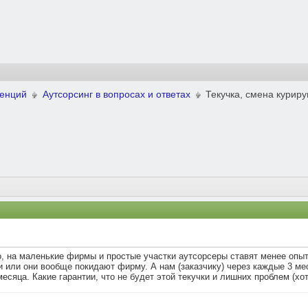
ренций
Аутсорсинг в вопросах и ответах
Текучка, смена курир
о, на маленькие фирмы и простые участки аутсорсеры ставят менее опыт
 или они вообще покидают фирму. А нам (заказчику) через каждые 3 меся
месяца. Какие гарантии, что не будет этой текучки и лишних проблем (хо