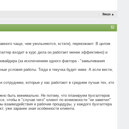
Вверх
▲
#2
намного чаще, чем увольняются, кстати), переезжают. В целом
хгалтер входит в курс дела он работает менее эффективно) и
 провайдера (за исключением одного фактора - "замыливания
е условия работы. Тогда и текучка будет ниже. А если вести,
и сотрудники, которые у нас работают в среднем лучше тех, кто
лжно быть минимально. Не потому, что планируем бухгалтеров
е, чтобы в "случае чего" клиент по возможности "не заметил"
ры взаимодействия и рабочие процедуры, у каждого бухгалтера
т, уже заранее зная особенности клиента.