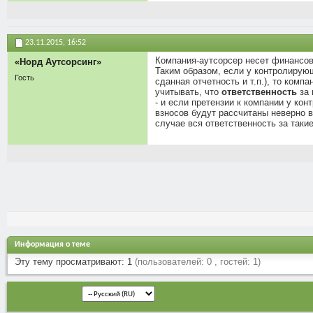
23.11.2015,
16:52
Компания-аутсорсер несет финансов
«Норд Аутсорсинг»
Таким образом, если у контролирующ
Гость
сданная отчетность и т.п.), то комп
учитывать, что
ответственность
за 
- и если претензии к компании у к
взносов будут рассчитаны неверно 
случае вся ответственность за таки
Информация о теме
Эту тему просматривают: 1
(пользователей: 0 , гостей: 1)