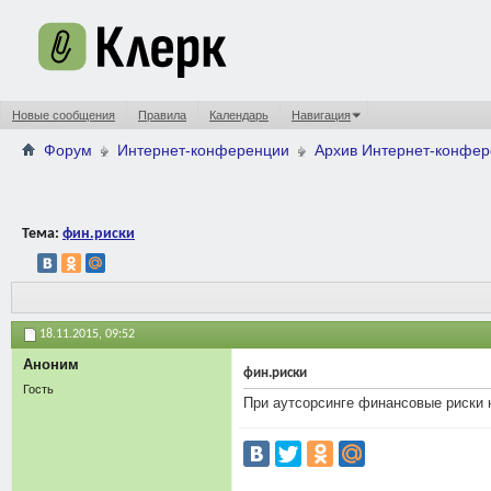
Новые сообщения
Правила
Календарь
Навигация
Форум
Интернет-конференции
Архив Интернет-конфе
Тема:
фин.риски
18.11.2015,
09:52
Аноним
фин.риски
Гость
При аутсорсинге финансовые риски 