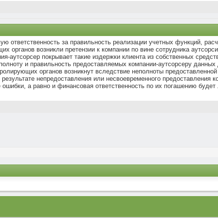
ую ответственность за правильность реализации учетных функций, расче
их органов возникли претензии к компании по вине сотрудника аутсорс
ания-аутсорсер покрывает такие издержки клиента из собственных средст
полноту и правильность предоставляемых компании-аутсорсеру данных 
онтролирующих органов возникнут вследствие неполноты предоставленно
в результате непредоставления или несвоевременного предоставления 
е ошибки, а равно и финансовая ответственность по их погашению будет 