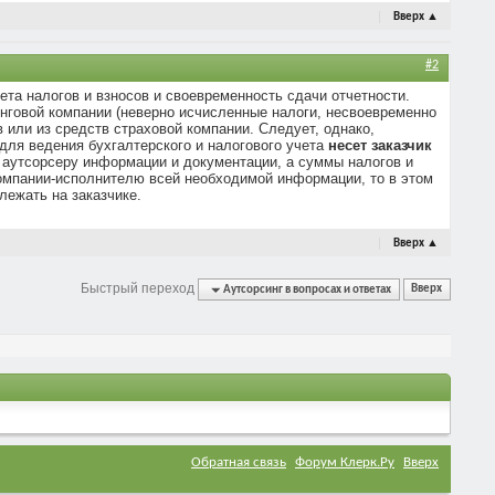
Вверх
▲
#2
та налогов и взносов и своевременность сдачи отчетности.
инговой компании (неверно исчисленные налоги, несвоевременно
в или из средств страховой компании. Следует, однако,
для ведения бухгалтерского и налогового учета
несет заказчик
й аутсорсеру информации и документации, а суммы налогов и
компании-исполнителю всей необходимой информации, то в этом
лежать на заказчике.
Вверх
▲
Быстрый переход
Аутсорсинг в вопросах и ответах
Вверх
Обратная связь
Форум Клерк.Ру
Вверх