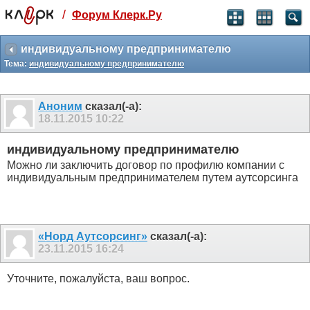
/
Форум Клерк.Ру
Святые угодники, Клерк без рекламы
прекрасен:)
индивидуальному предпринимателю
Тема:
индивидуальному предпринимателю
месяц
99
₽
3 месяца
Аноним
сказал(-а):
259
₽
18.11.2015
10:22
-10%
полгода
индивидуальному предпринимателю
499
₽
Можно ли заключить договор по профилю компании с
-15%
индивидуальным предпринимателем путем аутсорсинга
Отмена
Оплатить
«Норд Аутсорсинг»
сказал(-а):
23.11.2015
16:24
Уточните, пожалуйста, ваш вопрос.