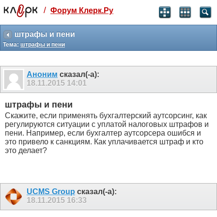
/
Форум Клерк.Ру
Святые угодники, Клерк без рекламы
прекрасен:)
штрафы и пени
Тема:
штрафы и пени
месяц
99
₽
3 месяца
Аноним
сказал(-а):
259
₽
18.11.2015
14:01
-10%
полгода
штрафы и пени
499
₽
Скажите, если применять бухгалтерский аутсорсинг, как
-15%
регулируются ситуации с уплатой налоговых штрафов и
Отмена
Оплатить
пени. Например, если бухгалтер аутсорсера ошибся и
это привело к санкциям. Как уплачивается штраф и кто
это делает?
UCMS Group
сказал(-а):
18.11.2015
16:33