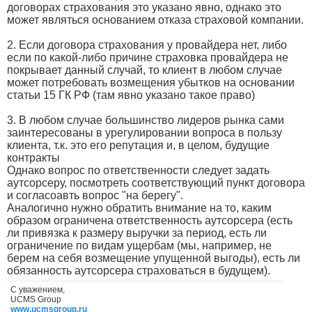
договорах страхования это указано явно, однако это
может являться основанием отказа страховой компании.
2. Если договора страхования у провайдера нет, либо
если по какой-либо причине страховка провайдера не
покрывает данный случай, то клиент в любом случае
может потребовать возмещения убытков на основании
статьи 15 ГК РФ (там явно указано такое право)
3. В любом случае большинство лидеров рынка сами
заинтересованы в урегулировании вопроса в пользу
клиента, т.к. это его репутация и, в целом, будущие
контракты
Однако вопрос по ответственности следует задать
аутсорсеру, посмотреть соответствующий пункт договора
и согласоавть вопрос "на берегу".
Аналогично нужно обратить внимание на то, каким
образом ограничена ответственность аутсорсера (есть
ли привязка к размеру выручки за период, есть ли
ограничение по видам ущербам (мы, например, не
берем на себя возмещение упущенной выгоды), есть ли
обязанность аутсорсера страховаться в будущем).
С уважением,
UCMS Group
www.ucmsgroup.ru